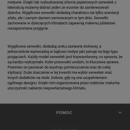
motywie. Dzięki tak rozbudowanej ofercie papierowych serwetek z
łatwością możemy dobrać jeden ze wzorów do zainteresowań
dziecka. Wyjątkowe serwetki dodadzą charakteru nie tylko aranżacji
stołu, ale i samym daniom serwowanym w tym dniu. Serwetki
zachowane w dziecięcych klimatach zapewnią małemu jubilatowi
niezapomniane przyjęcie.
Wyjątkowe serwetki, dodadzą uroku zastawie stołowej, a
jednocześnie wprowadzą w bajkowi motyw jaki panuje na tego typu
przyjęciach. Każdy model serwetek jest trzywarstwowy, co sprawia, że
są bardzo wytrzymałe. Kolor przewodni urodzin, to kluczowa sprawa.
Powinien on pasować do wystroju pomieszczenia oraz do całej
stylizacji. Duże znaczenie w tej kwestii ma wybór serwetek oraz
innych dodatków na stole. Dobrze, gdy są one uzupełnieniem
ogólnego designu. Dzięki nim organizowana przez rodziców malucha
uroczystość nabierze niepowtarzalnego klimatu.
POMOC