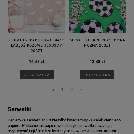
SERWETKI PAPIEROWE BIAŁY
SERWETKI PAPIEROWE PIŁKA
ŁABĘDŹ RÓŻOWE 33X33CM
NOŻNA 20SZT
20SZT
16,48 zł
13,48 zł
DO KOSZYKA
DO KOSZYKA
«
1
2
»
Serwetki
Papierowe serwetki to już nie tylko kwadratowy kawałek cienkiego
papieru. Podobnie jak papierowe talerzyki, serwetki zaczynają
przyjmować najróżniejsze kształty zachowane w jakimś uroczym