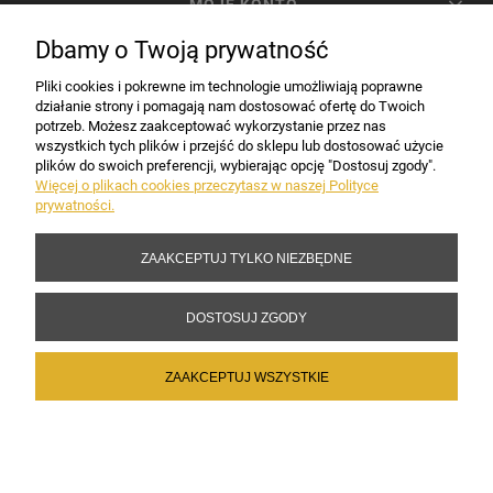
MOJE KONTO
Dbamy o Twoją prywatność
PŁATNOŚCI I DOSTAWA
Pliki cookies i pokrewne im technologie umożliwiają poprawne
działanie strony i pomagają nam dostosować ofertę do Twoich
potrzeb. Możesz zaakceptować wykorzystanie przez nas
INFORMACJE
wszystkich tych plików i przejść do sklepu lub dostosować użycie
plików do swoich preferencji, wybierając opcję "Dostosuj zgody".
Więcej o plikach cookies przeczytasz w naszej Polityce
prywatności.
DANE FIRMY
ZAAKCEPTUJ TYLKO NIEZBĘDNE
Copyright 2017-2026 Sakramento.pl
DOSTOSUJ ZGODY
ZAAKCEPTUJ WSZYSTKIE
POKAŻ PEŁNĄ WERSJĘ STRONY
Sklep internetowy Shoper Premium