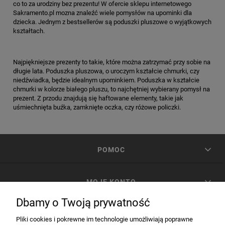
co to za urodziny bez prezentu! W ofercie sklepu internetowego
Sakramento.pl mozna znaleźć wiele pomysłów na upominki dla
dziecka. Jednym z bestsellerów są poduszki pluszowe o wyjątkowych
kształtach.
Najpiękniejsze prezenty to takie, które można zatrzymać przy sobie na
długie lata. Poduszka pluszowa, o uroczym kształcie chmurki, czy
niedźwiadka, będzie idealnym upominkiem. Poduszka w kształcie
chmurki w kolorze białego pluszu, to najchętniej wybierany pomysł na
prezent. Z przodu znajdują się haftowane elementy, takie jak
uśmiechnięta buźka, zamknięte oczka, czy różowe policzki.
POMOC
MOJE KONTO
Dbamy o Twoją prywatność
PŁATNOŚCI I DOSTAWA
Pliki cookies i pokrewne im technologie umożliwiają poprawne