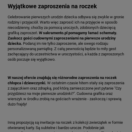
Wyjątkowe zaproszenia na roczek
Celebrowanie pierwszych urodzin dziecka odbywa się zwykle w gronie
rodziny i przyjaciół. Warto więc zaprosić ich na przyjęcie w sposób
niecodzienny, choćby za pomocą uroczych, zdobionych dziecięcą
grafiką zaproszeń.
W sakramento.pl pomagamy łamać schematy.
Zaskocz gości cudownymi zaproszeniami na pierwsze urodziny
dziecka.
Podaruj im nie tylko zaproszenie, ale swego rodzaju
personalizowaną pamiątkę. Z całą pewnością będzie to miły gest
zachęcający do uczestnictwa w uroczystości, a każda z zaproszonych
osób poczuje się wyjątkowo.
W naszej ofercie znajdują się różnorodne zaproszenia na roczek
chłopca i dziewczynki.
W ostatnim czasie hitem stały się zaproszenia
z zajączkiem oraz zdrapką, pod którą zamieszczone jest pytanie "Czy
przyjdziesz na moje pierwsze urodzinki?". Cudowna grafika oraz
wierszyk w środku zrobią na gościach wrażenie - zaskoczą i sprawią
dużo frajdy!
Inną propozycją są inwitacje na roczek z kolekcji zwierzątek w formie
otwieranej karty. Są subtelne i bardzo urocze. Podobnie jak