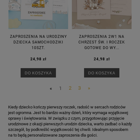
ZAPROSZENIA NA URODZINY
ZAPROSZENIA 2W1 NA
DZIECKA SAMOCHODZIKI
CHRZEST ŚW. I ROCZEK
10SZT.
GOTOWE DO WY...
24,98 zł
24,98 zł
DO KOSZYKA
DO KOSZYKA
«
1
2
3
»
Kiedy dziecko kończy pierwszy roczek, radość w sercach rodziców
jest ogromna. Jest to bardzo ważny dzień, który wymaga wyjątkowej
oprawy i świętowania. W związku z czym, przygotowując przyjęcie
urodzinowe z okazji pierwszych urodzin dziecka, warto zadbać o każdy
szczegół, by podkreślić wyjątkowość tej chwili. Idealnym sposobem
na to będą personalizowane zaproszenia dla gości.