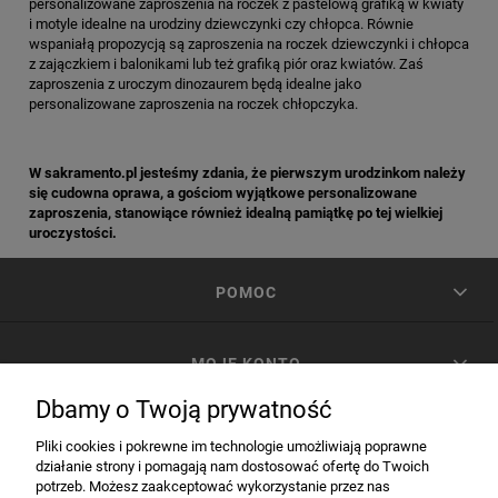
personalizowane zaproszenia na roczek z pastelową grafiką w kwiaty
i motyle idealne na urodziny dziewczynki czy chłopca. Równie
wspaniałą propozycją są zaproszenia na roczek dziewczynki i chłopca
z zajączkiem i balonikami lub też grafiką piór oraz kwiatów. Zaś
zaproszenia z uroczym dinozaurem będą idealne jako
personalizowane zaproszenia na roczek chłopczyka.
W sakramento.pl jesteśmy zdania, że pierwszym urodzinkom należy
się cudowna oprawa, a gościom wyjątkowe personalizowane
zaproszenia, stanowiące również idealną pamiątkę po tej wielkiej
uroczystości.
POMOC
MOJE KONTO
Dbamy o Twoją prywatność
PŁATNOŚCI I DOSTAWA
Pliki cookies i pokrewne im technologie umożliwiają poprawne
działanie strony i pomagają nam dostosować ofertę do Twoich
potrzeb. Możesz zaakceptować wykorzystanie przez nas