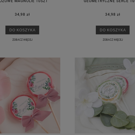
ÓŻOWE MAGNOLIE 10SZT
GEOMETRYCZNE SERCE 10
34,98 zł
34,98 zł
DO KOSZYKA
DO KOSZYKA
ZOBACZ WIĘCEJ
ZOBACZ WIĘCEJ