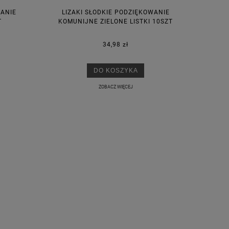
WANIE
LIZAKI SŁODKIE PODZIĘKOWANIE
T
KOMUNIJNE ZIELONE LISTKI 10SZT
34,98 zł
DO KOSZYKA
ZOBACZ WIĘCEJ