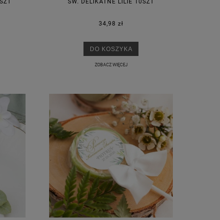
SZT
ŚW. DELIKATNE LILIE 10SZT
34,98 zł
DO KOSZYKA
ZOBACZ WIĘCEJ