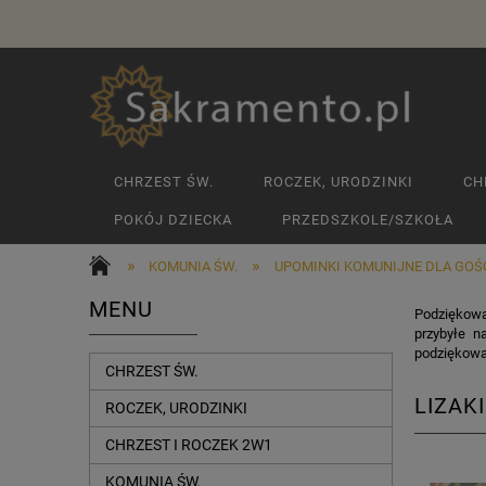
CHRZEST ŚW.
ROCZEK, URODZINKI
CH
POKÓJ DZIECKA
PRZEDSZKOLE/SZKOŁA
»
»
KOMUNIA ŚW.
UPOMINKI KOMUNIJNE DLA GOŚ
MENU
Podziękowan
przybyłe n
podziękowan
CHRZEST ŚW.
LIZAK
ROCZEK, URODZINKI
CHRZEST I ROCZEK 2W1
KOMUNIA ŚW.