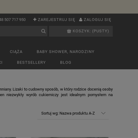
48 507 717 950
ZAREJESTRUJ SIĘ
ZALOGUJ SIĘ
KOSZYK:
(PUSTY)
CIĄŻA
BABY SHOWER, NARODZINY
I
BESTSELLERY
BLOG
mniany. Lizaki to cudowny sposób, w który rodzice docenią osoby
 ten niezwykły wyrób cukierniczy jest idealnym pomysłem na
Sortuj wg:
Nazwa produktu A-Z