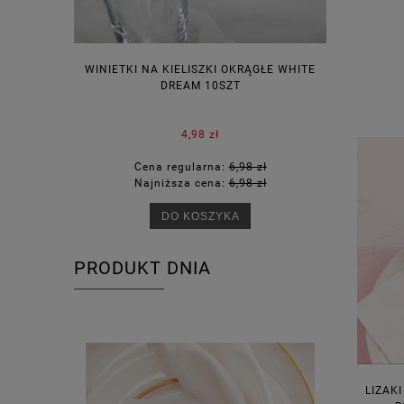
WINIETKI NA KIELISZKI OKRĄGŁE WHITE
PUDEŁECZ
DREAM 10SZT
KOR
4,98 zł
Cena regularna:
6,98 zł
Ce
Najniższa cena:
6,98 zł
Na
DO KOSZYKA
PRODUKT DNIA
LIZAK