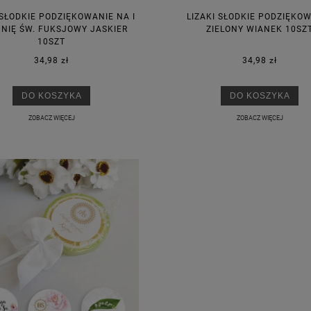
 SŁODKIE PODZIĘKOWANIE NA I
LIZAKI SŁODKIE PODZIĘKO
NIĘ ŚW. FUKSJOWY JASKIER
ZIELONY WIANEK 10SZ
10SZT
34,98 zł
34,98 zł
DO KOSZYKA
DO KOSZYKA
ZOBACZ WIĘCEJ
ZOBACZ WIĘCEJ