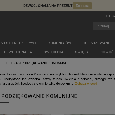
DEWOCJONALIA NA PREZENT
Zobacz
TEL:
+
RZEST I ROCZEK 2W1
KOMUNIA ŚW.
BIERZMOWANIE
DEWOCJONALIA
ŚWIĘCENIA
ŚWIĘTA
NOWOŚC
»
CI
LIZAKI PODZIĘKOWANIE KOMUNIJNE
ie dla gości w czasie Komunii to niezwykle miły gest, który nie zostanie zapo
a uroczystość ich dziecka. Każdy z nas uwielbia słodkości, dlatego też
ia dla gości. Spodoba się on nie tylko dorosłym,...
Zobacz więcej
I PODZIĘKOWANIE KOMUNIJNE