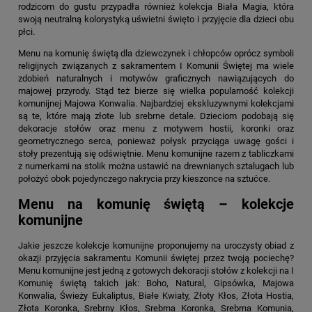
rodzicom do gustu przypadła również kolekcja Biała Magia, która
swoją neutralną kolorystyką uświetni święto i przyjęcie dla dzieci obu
płci.
Menu na komunię świętą dla dziewczynek i chłopców oprócz symboli
religijnych związanych z sakramentem I Komunii Świętej ma wiele
zdobień naturalnych i motywów graficznych nawiązujących do
majowej przyrody. Stąd też bierze się wielka popularność kolekcji
komunijnej Majowa Konwalia. Najbardziej ekskluzywnymi kolekcjami
są te, które mają złote lub srebrne detale. Dzieciom podobają się
dekoracje stołów oraz menu z motywem hostii, koronki oraz
geometrycznego serca, ponieważ połysk przyciąga uwagę gości i
stoły prezentują się odświętnie. Menu komunijne razem z tabliczkami
z numerkami na stolik można ustawić na drewnianych sztalugach lub
położyć obok pojedynczego nakrycia przy kieszonce na sztućce.
Menu na komunię świętą – kolekcje
komunijne
Jakie jeszcze kolekcje komunijne proponujemy na uroczysty obiad z
okazji przyjęcia sakramentu Komunii świętej przez twoją pociechę?
Menu komunijne jest jedną z gotowych dekoracji stołów z kolekcji na I
Komunię świętą takich jak: Boho, Natural, Gipsówka, Majowa
Konwalia, Świeży Eukaliptus, Białe Kwiaty, Złoty Kłos, Złota Hostia,
Złota Koronka, Srebrny Kłos, Srebrna Koronka, Srebrna Komunia,