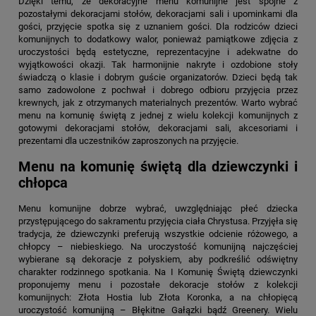
Dzięki temu, że dekoracyjne menu komunijne jest spójne z
pozostałymi dekoracjami stołów, dekoracjami sali i upominkami dla
gości, przyjęcie spotka się z uznaniem gości. Dla rodziców dzieci
komunijnych to dodatkowy walor, ponieważ pamiątkowe zdjęcia z
uroczystości będą estetyczne, reprezentacyjne i adekwatne do
wyjątkowości okazji. Tak harmonijnie nakryte i ozdobione stoły
świadczą o klasie i dobrym guście organizatorów. Dzieci będą tak
samo zadowolone z pochwał i dobrego odbioru przyjęcia przez
krewnych, jak z otrzymanych materialnych prezentów. Warto wybrać
menu na komunię świętą z jednej z wielu kolekcji komunijnych z
gotowymi dekoracjami stołów, dekoracjami sali, akcesoriami i
prezentami dla uczestników zaproszonych na przyjęcie.
Menu na komunię świętą dla dziewczynki i
chłopca
Menu komunijne dobrze wybrać, uwzględniając płeć dziecka
przystępującego do sakramentu przyjęcia ciała Chrystusa. Przyjęła się
tradycja, że dziewczynki preferują wszystkie odcienie różowego, a
chłopcy – niebieskiego. Na uroczystość komunijną najczęściej
wybierane są dekoracje z połyskiem, aby podkreślić odświętny
charakter rodzinnego spotkania. Na I Komunię Świętą dziewczynki
proponujemy menu i pozostałe dekoracje stołów z kolekcji
komunijnych: Złota Hostia lub Złota Koronka, a na chłopięcą
uroczystość komunijną – Błękitne Gałązki bądź Greenery. Wielu