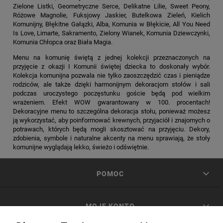
Zielone Listki, Geometryczne Serce, Delikatne Lilie, Sweet Peony,
Różowe Magnolie, Fuksjowy Jaskier, Butelkowa Zieleń, Kielich
Komunijny, Błękitne Gałązki, Alba, Komunia w Błękicie, All You Need
Is Love, Limarte, Sakramento, Zielony Wianek, Komunia Dziewczynki,
Komunia Chłopca oraz Biała Magia.
Menu na komunię świętą z jednej kolekcji przeznaczonych na
przyjęcie z okazji I Komunii świętej dziecka to doskonały wybór.
Kolekcja komunijna pozwala nie tylko zaoszczędzić czas i pieniądze
rodziców, ale także dzięki harmonijnym dekoracjom stołów i sali
podczas uroczystego poczęstunku goście będą pod wielkim
wrażeniem. Efekt WOW gwarantowany w 100. procentach!
Dekoracyjne menu to szczególna dekoracja stołu, ponieważ możesz
ją wykorzystać, aby poinformować krewnych, przyjaciół i znajomych o
potrawach, których będą mogli skosztować na przyjęciu. Dekory,
zdobienia, symbole i naturalne akcenty na menu sprawiają, że stoły
komunijne wyglądają lekko, świeżo i odświętnie.
POMOC
MOJE KONTO