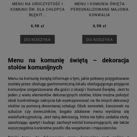
MENU NA UROCZYSTOŚĆ I
MENU I KOMUNIA ŚWIĘTA
KOMUNII ŚW. DLA CHŁOPCA
PERSONALIZOWANE MAJOWA
BŁĘKIT...
KONWALIA
6,98 zł
6,98 zł
DO KOSZYKA
DO KOSZYKA
Menu na komunię świętą – dekoracja
stołów komunijnych
Menu na komunię świętą informuje o tym, jakie potrawy przygotowane
zostały przez obsługę gastronomiczną lokalu obsługującego przyjęcie
komunijne zorganizowane dla gości z okazji I Komunii Świętej. Jest to
jeden z wielu elementów dekoracyjnych stołów, które można położyć
obok konkretnego nakrycia lub wyeksponować na tle innych dekoracji
stołów za pomocą drewnianej sztalugi. Obok serwetek, kieszonek na
sztućce czy świeczników, bogato zdobione menu wyróżnia się
wielofunkcyjnością. Jest taką dekoracją, która nie tylko ozdabia stoły,
zaostrzając apetyt i budząc zachwyt wśród konsumujących, ale także
wyszczególnia konkretne posiłki dla wegetarian i mięsożerców.