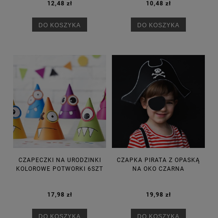
12,48 zł
10,48 zł
DO KOSZYKA
DO KOSZYKA
CZAPECZKI NA URODZINKI
CZAPKA PIRATA Z OPASKĄ
KOLOROWE POTWORKI 6SZT
NA OKO CZARNA
17,98 zł
19,98 zł
DO KOSZYKA
DO KOSZYKA