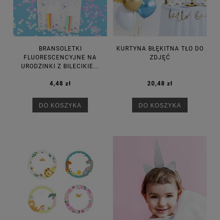
BRANSOLETKI
KURTYNA BŁĘKITNA TŁO DO
FLUORESCENCYJNE NA
ZDJĘĆ
URODZINKI Z BILECIKIE...
4,48 zł
20,48 zł
DO KOSZYKA
DO KOSZYKA