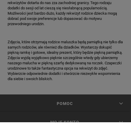
rekwizytów dotarła do nas zza zachodniej granicy. Tego rodzaju
dodatki do sesji od lat cieszą się niesłabnącą popularnością.
Możliwości jest bardzo dużo, każdy rekwizyt rodzice dziecka mogą
dobrać pod swoje preferencje lub dopasować do motywu
przewodniego urodzin.
Zdjęcia, które otrzymają rodzice maluszka będą pamiątką nie tylko dla
samych rodziców, ale również dla dziadków. Wystarczy dokupić
piękną ramkę i gotowe, idealny prezent, który będzie piękną pamiątką.
Zdjęcia wyjdą wyjątkowo pięknie szczególnie wtedy gdy ubierzemy
naszego malucha w piękną szarfę dedykowaną na roczek. Czapeczki
urodzinowe to także fantastyczna opcja na rekwizyt do zdjęć.
Wybierzcie odpowiednie dodatki i stwórzcie niezwykłe wspomnienia
dla siebie i swoich bliskich.
POMOC
MOJE KONTO