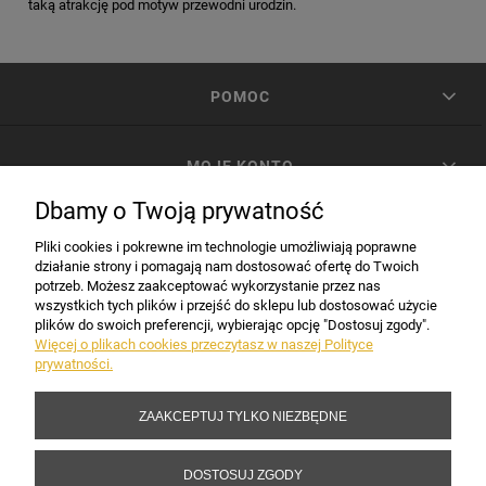
taką atrakcję pod motyw przewodni urodzin.
POMOC
MOJE KONTO
Dbamy o Twoją prywatność
PŁATNOŚCI I DOSTAWA
Pliki cookies i pokrewne im technologie umożliwiają poprawne
działanie strony i pomagają nam dostosować ofertę do Twoich
potrzeb. Możesz zaakceptować wykorzystanie przez nas
INFORMACJE
wszystkich tych plików i przejść do sklepu lub dostosować użycie
plików do swoich preferencji, wybierając opcję "Dostosuj zgody".
Więcej o plikach cookies przeczytasz w naszej Polityce
prywatności.
DANE FIRMY
ZAAKCEPTUJ TYLKO NIEZBĘDNE
Copyright 2017-2026 Sakramento.pl
DOSTOSUJ ZGODY