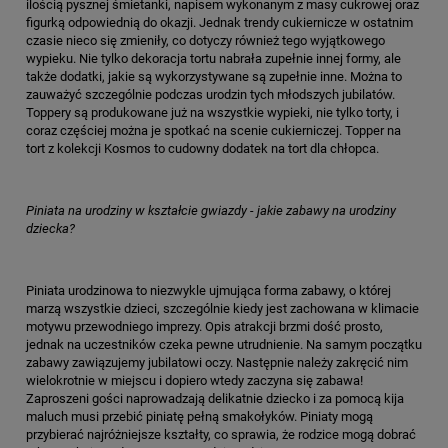
ilością pysznej śmietanki, napisem wykonanym z masy cukrowej oraz
figurką odpowiednią do okazji. Jednak trendy cukiernicze w ostatnim
czasie nieco się zmieniły, co dotyczy również tego wyjątkowego
wypieku. Nie tylko dekoracja tortu nabrała zupełnie innej formy, ale
także dodatki, jakie są wykorzystywane są zupełnie inne. Można to
zauważyć szczególnie podczas urodzin tych młodszych jubilatów.
Toppery są produkowane już na wszystkie wypieki, nie tylko torty, i
coraz częściej można je spotkać na scenie cukierniczej. Topper na
tort z kolekcji Kosmos to cudowny dodatek na tort dla chłopca.
Piniata na urodziny w kształcie gwiazdy - jakie zabawy na urodziny
dziecka?
Piniata urodzinowa to niezwykle ujmująca forma zabawy, o której
marzą wszystkie dzieci, szczególnie kiedy jest zachowana w klimacie
motywu przewodniego imprezy. Opis atrakcji brzmi dość prosto,
jednak na uczestników czeka pewne utrudnienie. Na samym początku
zabawy zawiązujemy jubilatowi oczy. Następnie należy zakręcić nim
wielokrotnie w miejscu i dopiero wtedy zaczyna się zabawa!
Zaproszeni gości naprowadzają delikatnie dziecko i za pomocą kija
maluch musi przebić piniatę pełną smakołyków. Piniaty mogą
przybierać najróżniejsze kształty, co sprawia, że rodzice mogą dobrać