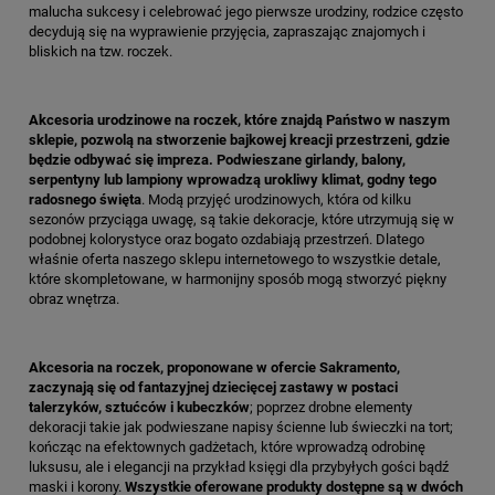
malucha sukcesy i celebrować jego pierwsze urodziny, rodzice często
decydują się na wyprawienie przyjęcia, zapraszając znajomych i
bliskich na tzw. roczek.
Akcesoria urodzinowe na roczek, które znajdą Państwo w naszym
sklepie, pozwolą na stworzenie bajkowej kreacji przestrzeni, gdzie
będzie odbywać się impreza. Podwieszane girlandy, balony,
serpentyny lub lampiony wprowadzą urokliwy klimat, godny tego
radosnego święta
. Modą przyjęć urodzinowych, która od kilku
sezonów przyciąga uwagę, są takie dekoracje, które utrzymują się w
podobnej kolorystyce oraz bogato ozdabiają przestrzeń. Dlatego
właśnie oferta naszego sklepu internetowego to wszystkie detale,
które skompletowane, w harmonijny sposób mogą stworzyć piękny
obraz wnętrza.
Akcesoria na roczek, proponowane w ofercie Sakramento,
zaczynają się od fantazyjnej dziecięcej zastawy w postaci
talerzyków, sztućców i kubeczków
; poprzez drobne elementy
dekoracji takie jak podwieszane napisy ścienne lub świeczki na tort;
kończąc na efektownych gadżetach, które wprowadzą odrobinę
luksusu, ale i elegancji na przykład księgi dla przybyłych gości bądź
maski i korony.
Wszystkie oferowane produkty dostępne są w dwóch