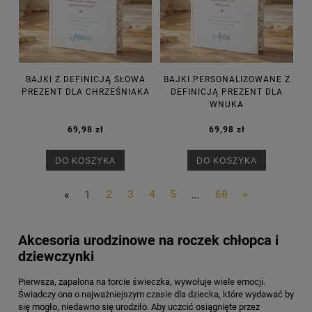
BAJKI Z DEFINICJĄ SŁOWA
BAJKI PERSONALIZOWANE Z
PREZENT DLA CHRZEŚNIAKA
DEFINICJĄ PREZENT DLA
WNUKA
69,98 zł
69,98 zł
DO KOSZYKA
DO KOSZYKA
«
1
2
3
4
5
...
68
»
Akcesoria urodzinowe na roczek chłopca i
dziewczynki
Pierwsza, zapalona na torcie świeczka, wywołuje wiele emocji.
Świadczy ona o najważniejszym czasie dla dziecka, które wydawać by
się mogło, niedawno się urodziło. Aby uczcić osiągnięte przez