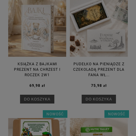
KSIĄŻKA Z BAJKAMI
PUDEŁKO NA PIENIĄDZE Z
PREZENT NA CHRZEST I
CZEKOLADĄ PREZENT DLA
ROCZEK 2W1
FANA WŁ...
69,98 zł
75,98 zł
DO KOSZYKA
DO KOSZYKA
NOWOŚĆ
NOWOŚĆ