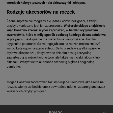
wersjach kolorystycznych - dla dziewczynki i chłopca.
Rodzaje akcesoriów na roczek
Żadna impreza nie mogłaby się jednak odbyć bez gości, a żeby Ci
przybyli, konieczne jest ich zaproszenie.
W ofercie sklepu znajdziecie
więc Państwo szeroki wybór zaproszeń, w bardzo oryginalnym
wzornictwie, które w miły sposób zachęcą każdego do uczestnictwa
w przyjęciu
. Jeśli goście to i prezenty - a niespotykane i bardzo
oryginalne podarunki dla małego jubilata na roczek można znaleźć
wśród katalogów naszego sklepu. Są to przede wszystkim piękne i
stylowe skrzyneczki, dedykowane dziecku z miłą i przytulną
zawartością w różnej kolorystyce, ale także metryczki, albumy lub
pluszaki. Wszystkie te akcesoria stanowią piękną i oryginalną
pamiątkę.
Mogąc Państwu zaoferować tak inspirujące i kolorowe akcesoria na
roczek, wiemy, że będzie ono z pewnością udane i zapamiętane przez
wszystkich przybyłych gości.
POMOC