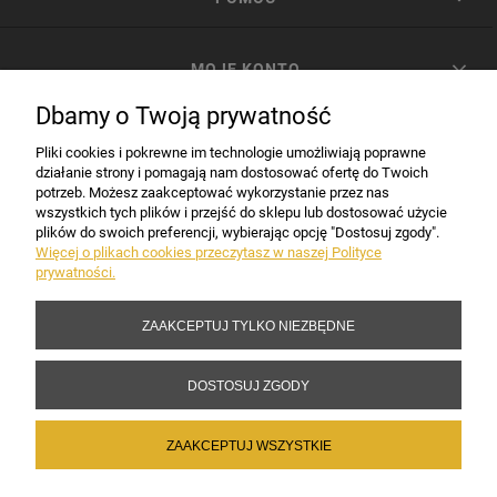
MOJE KONTO
Dbamy o Twoją prywatność
PŁATNOŚCI I DOSTAWA
Pliki cookies i pokrewne im technologie umożliwiają poprawne
działanie strony i pomagają nam dostosować ofertę do Twoich
potrzeb. Możesz zaakceptować wykorzystanie przez nas
INFORMACJE
wszystkich tych plików i przejść do sklepu lub dostosować użycie
plików do swoich preferencji, wybierając opcję "Dostosuj zgody".
Więcej o plikach cookies przeczytasz w naszej Polityce
prywatności.
DANE FIRMY
ZAAKCEPTUJ TYLKO NIEZBĘDNE
Copyright 2017-2026 Sakramento.pl
DOSTOSUJ ZGODY
ZAAKCEPTUJ WSZYSTKIE
POKAŻ PEŁNĄ WERSJĘ STRONY