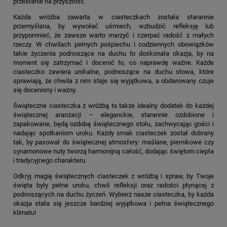
przesłanie na przyszłość.
Każda wróżba zawarta w ciasteczkach została starannie
przemyślana, by wywołać uśmiech, wzbudzić refleksję lub
przypomnieć, że zawsze warto marzyć i czerpać radość z małych
rzeczy. W chwilach pełnych pośpiechu i codziennych obowiązków
takie życzenia podnoszące na duchu to doskonała okazja, by na
moment się zatrzymać i docenić to, co naprawdę ważne. Każde
ciasteczko zawiera unikalne, podnoszące na duchu słowa, które
sprawiają, że chwila z nim staje się wyjątkowa, a obdarowany czuje
się doceniony i ważny.
Świąteczne ciasteczka z wróżbą to także idealny dodatek do każdej
świątecznej aranżacji – eleganckie, starannie ozdobione i
zapakowane, będą ozdobą świątecznego stołu, zachwycając gości i
nadając spotkaniom uroku. Każdy smak ciasteczek został dobrany
tak, by pasował do świątecznej atmosfery: maślane, piernikowe czy
cynamonowe nuty tworzą harmonijną całość, dodając świętom ciepła
i tradycyjnego charakteru.
Odkryj magię świątecznych ciasteczek z wróżbą i spraw, by Twoje
święta były pełne uroku, chwil refleksji oraz radości płynącej z
podnoszących na duchu życzeń. Wybierz nasze ciasteczka, by każda
okazja stała się jeszcze bardziej wyjątkowa i pełna świątecznego
klimatu!