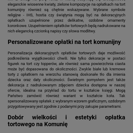
eleganckie wiosenne kwiaty, zielone kompozycje na opłatkach na tort
komunijny również są chętnie wskazywane. Wybrane symbole
religijne - IHS, hostia czy świątynia mogą być na dekoracyjnych
opłatkach uzupełnione przez delikatne, ozdobne ornamenty
koronkowe. Uzupełnieniem opłatków tortowych będą nadrukowane na
nich elegancką czcionką napisy czy słowa modlitwy.
Personalizowane opłatki na tort komunijny
Personalizacja dekoracyjnych opłatków tortowych daje możliwość
podkreślenia wyjątkowości chwili. Nie tylko dekoracje w postaci
figurek na tort czy topperów, ale również sama powierzchnia ciasta
może być dopasowana do okoliczności. Zwykle białe lub kremowe
torty z opłatkiem na wierzchu stanowią doskonałe tło dla imienia
dziecka oraz daty okoliczności. Świetnym pomysłem jest także
dekoracja z nadrukowanym zdjęciem dziecka dostępna w naszej
ofercie, idealna na przykład do tortu w kształcie księgi. Mogą
Państwo zamówić również wariant w kształcie koła. Tak
spersonalizowany opłatek z wybranym wzorem graficznym, ozdobnym
przygotowywany jest zgodnie z podanymi przy zakupie parametrami.
Dobór wielkości i estetyki opłatka
tortowego na Komunię