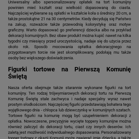
Uniwersalny albo spersonalizowany opłatek na tort komunijny
powinien mieć kształt oraz wielkość dopasowaną do ciasta.
Najczęściej wybierane są opłatki w kształcie koła o średnicy 20 cm, a
także prostokątne 21 na 30 centymetrów. Kiedy decydują się Państwo
na zakup, rozważcie także przewodnią kolorystykę oraz motyw
graficzny. Warto dopasować go preferencji dziecka albo na przykład
dekoracji komunijnych. Bez obaw produkt można kupić nawet na kilka
tygodni czy miesięcy przed uroczystością, nadaje się do użycia przez
około rok. Sposób mocowania opłatka dekoracyjnego na
przygotowanym torcie nie jest skomplikowany, podołają mu także
osoby bez większego doświadczenia.
Figurki tortowe na Pierwszą Komunię
Świętą
Nasza oferta obejmuje także starannie wykonane figurki na tort
komunijny. Ten rodzaj trójwymiarowych dekoracji tortu na Pierwszą
Komunię Świętą stale zachwyca i nadaje specjalny wyraz nawet
prostym słodkościom. Najczęściej figurki przedstawiają bohatera tego
wyjątkowego dnia - chłopca lub dziewczynkę w komunijnych szatach.
Tortowe figurki na komunię mogą być uzupełnieniem dekoracji z
opłatka. Nowoczesne, precyzyjnie wycięte toppery komunijne można
również zaliczyć do dekoracji tortu, ciast czy innych deserów. Ich
zaletą jest możliwość indywidualnego dopasowania. Personalizowany
topper tortowy z okazji Komunii może zawierać imię dziecka, a także