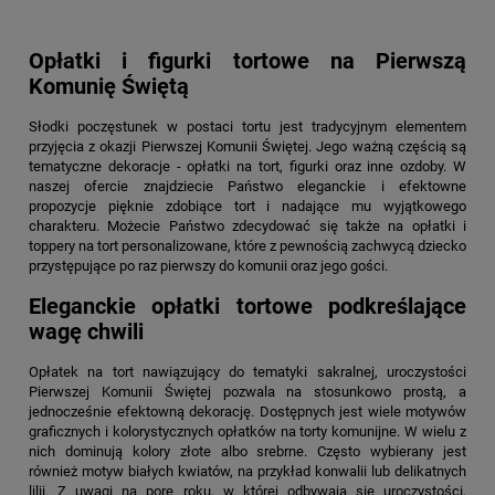
Opłatki i figurki tortowe na Pierwszą
Komunię Świętą
Słodki poczęstunek w postaci tortu jest tradycyjnym elementem
przyjęcia z okazji Pierwszej Komunii Świętej. Jego ważną częścią są
tematyczne dekoracje - opłatki na tort, figurki oraz inne ozdoby. W
naszej ofercie znajdziecie Państwo eleganckie i efektowne
propozycje pięknie zdobiące tort i nadające mu wyjątkowego
charakteru. Możecie Państwo zdecydować się także na opłatki i
toppery na tort personalizowane, które z pewnością zachwycą dziecko
przystępujące po raz pierwszy do komunii oraz jego gości.
Eleganckie opłatki tortowe podkreślające
wagę chwili
Opłatek na tort nawiązujący do tematyki sakralnej, uroczystości
Pierwszej Komunii Świętej pozwala na stosunkowo prostą, a
jednocześnie efektowną dekorację. Dostępnych jest wiele motywów
graficznych i kolorystycznych opłatków na torty komunijne. W wielu z
nich dominują kolory złote albo srebrne. Często wybierany jest
również motyw białych kwiatów, na przykład konwalii lub delikatnych
lilii. Z uwagi na porę roku, w której odbywają się uroczystości,