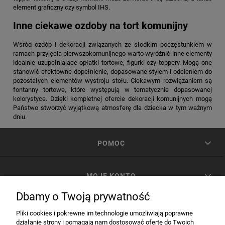
element graficzny czy symbol IHS.
Inne ciekawe ozdoby na tort komunijny
Wśród ozdób i dekoracji związanych ze słodkim poczęstunkiem w
ramach przyjęcia pierwszokomunijnego warto wyróżnić inne elementy
idealnie uzupełniające opłatki tortowe, figurki czy toppery. Mogą one
stanowić efektowne dopełnienie, dopasowane stylem i odcieniem do
pozostałych elementów wystroju stołu. Ciekawym rozwiązaniem są
fontanny tortowe, które występują w tematycznie dopasowanej
kolorystyce. Dzięki kompletnej ofercie dekoracji komunijnych mogą
Państwo stworzyć wyjątkową atmosferę dla dziecka w tym ważnym
dniu.
POMOC
MOJE KONTO
Dbamy o Twoją prywatność
PŁATNOŚCI I DOSTAWA
Pliki cookies i pokrewne im technologie umożliwiają poprawne
działanie strony i pomagają nam dostosować ofertę do Twoich