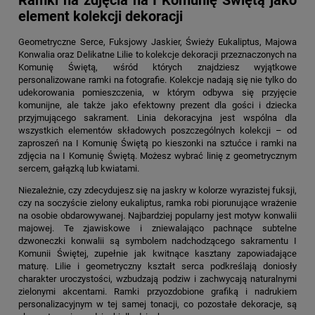
Ramki na zdjęcia na I Komunię Świętą jako
element kolekcji dekoracji
Geometryczne Serce, Fuksjowy Jaskier, Świeży Eukaliptus, Majowa
Konwalia oraz Delikatne Lilie to kolekcje dekoracji przeznaczonych na
Komunię Świętą, wśród których znajdziesz wyjątkowe
personalizowane ramki na fotografie. Kolekcje nadają się nie tylko do
udekorowania pomieszczenia, w którym odbywa się przyjęcie
komunijne, ale także jako efektowny prezent dla gości i dziecka
przyjmującego sakrament. Linia dekoracyjna jest wspólna dla
wszystkich elementów składowych poszczególnych kolekcji – od
zaproszeń na I Komunię Świętą po kieszonki na sztućce i
ramki na
zdjęcia na I Komunię Świętą.
Możesz wybrać linię z geometrycznym
sercem, gałązką lub kwiatami.
Niezależnie, czy zdecydujesz się na jaskry w kolorze wyrazistej fuksji,
czy na soczyście zielony eukaliptus, ramka robi piorunujące wrażenie
na osobie obdarowywanej. Najbardziej popularny jest motyw konwalii
majowej. Te zjawiskowe i zniewalająco pachnące subtelne
dzwoneczki konwalii są symbolem nadchodzącego sakramentu I
Komunii Świętej, zupełnie jak kwitnące kasztany zapowiadające
maturę. Lilie i geometryczny kształt serca podkreślają doniosły
charakter uroczystości, wzbudzają podziw i zachwycają naturalnymi
zielonymi akcentami. Ramki przyozdobione grafiką i nadrukiem
personalizacyjnym w tej samej tonacji, co pozostałe dekoracje, są