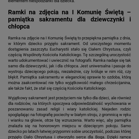
elementem niespodzianki dla dziecka.
Ramki na zdjęcia na I Komunię Świętą –
pamiątka sakramentu dla dziewczynki i
chłopca
Ramka na zdjęcie na I Komunię Świętą
to przepiękna pamiątka z dnia,
w którym dziecko przyjęło sakrament. Od uroczystego momentu
dostąpienia zaszczytu Eucharystii stało się Ciałem Chrystusa, czyli
częścią Wspólnoty Kościoła Katolickiego. Tę szczególną uroczystość
warto udokumentować i uwiecznić na fotografii. Ramka nadaje się tak
samo dla dziewczynki, jak i dla chłopca. Jest uniwersalna i pasuje do
wystroju dziecięcego pokoju, niezależnie, czy króluje w nim róż, czy
błękit. Pamiątka sakramentu w eleganckiej oprawie to ozdoba, którą
można zaakcentować nie tylko wyjątkowość małego chrześcijanina,
ale także fakt, że stał się częścią Kościoła Katolickiego.
Wyjątkowy sakrament jest przeżyciem nie tylko dla dzieci, ale również
dla rodziców, na których spoczywa odpowiedzialność wychowania w
poszanowaniu zasad religii i wiary katolickiej. Niejeden rodzic
spoglądając na fotografię pociechy w białym stroju, z gromnicą w ręku
i wianku na głowie, otrze łzę wzruszenia. Warto więc, aby pamiątka
znalazła się na honorowym miejscu w dziecięcym pokoju. Samo
dziecko po latach łatwiej przypomni sobie uroczystość, podczas której
przyjęło Ciało Chrystusa i otworzyło serce dla Boga. Dzięki ramce