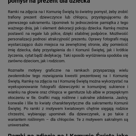
pomysł na prezent dla dziecka
Ramki na zdjęcia na I Komunię Świętą
to świetny pomysł, żeby zrobić
trafiony prezent dziewczynce lub chłopcu, przystępującemu do
pierwszego sakramentu. Upominek to jednocześnie pamiątka z tego
ważnego dnia, jak i element dekoracji pokoju dziecka. Ramkę można
postawić na regale lub półce, dzięki stabilnej podpórce. Możliwość
personalizacji podnosi atrakcyjność prezentu. Oprawy fotografii mają
wystarczająco dużo miejsca na zewnętrznej stronie, aby pomieścić
imię dziecka, datę przystąpienia do I Komunii Świętej, jak i krótkie
życzenia, cytat bądź dedykację. Taki sposób wyróżnienia spodoba się
zarówno dzieciom, jak i rodzicom.
Rozmaite motywy graficzne na ramkach przysparzają wielu
zwolenników tego rozwiązania kwestii prezentowej na I Komunię
Świętą.
Ramkę na zdjęcia na I Komunię Świętą
można wykorzystać na
wyeksponowanie fotografii dziewczynki w komunijnej sukience i
wianku na głowie oraz chłopca w garniturze lub albie w przepięknym
otoczeniu w tle. Grafiki mają roślinne i sakralne zdobienia. Jaskry,
konwalie i lilie to kwiaty charakterystyczne dla sakramentu Komunii
Świętej. Po ramki z motywem kwiatowym chętnie sięgają rodzice
chrzestni, wybierając upominek dla dziewczynek, a po takie z
wariantem roślinnym – dla chłopców. Te z motywem sakralnym są
uniwersalne.