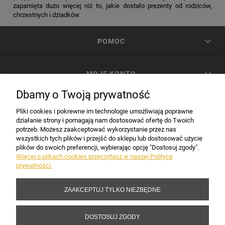
zapamięta dużo więcej niż to, jakie dostało prezenty od rodziców,
chrzestnych i dziadków.
POMOC
MOJE KONTO
Dbamy o Twoją prywatność
PŁATNOŚCI I DOSTAWA
Pliki cookies i pokrewne im technologie umożliwiają poprawne
działanie strony i pomagają nam dostosować ofertę do Twoich
potrzeb. Możesz zaakceptować wykorzystanie przez nas
INFORMACJE
wszystkich tych plików i przejść do sklepu lub dostosować użycie
plików do swoich preferencji, wybierając opcję "Dostosuj zgody".
Więcej o plikach cookies przeczytasz w naszej Polityce
prywatności.
DANE FIRMY
ZAAKCEPTUJ TYLKO NIEZBĘDNE
Copyright 2017-2026 Sakramento.pl
DOSTOSUJ ZGODY