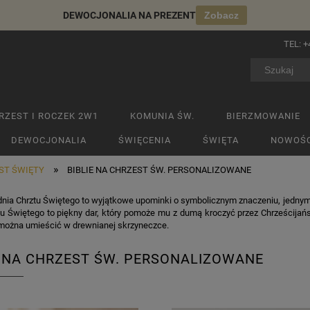
DEWOCJONALIA NA PREZENT
Zobacz
TEL:
+
RZEST I ROCZEK 2W1
KOMUNIA ŚW.
BIERZMOWANIE
DEWOCJONALIA
ŚWIĘCENIA
ŚWIĘTA
NOWOŚC
»
EST ŚWIĘTY
BIBLIE NA CHRZEST ŚW. PERSONALIZOWANE
dnia Chrztu Świętego to wyjątkowe upominki o symbolicznym znaczeniu, jedny
tu Świętego to piękny dar, który pomoże mu z dumą kroczyć przez Chrześcijań
ą można umieścić w drewnianej skrzyneczce.
E NA CHRZEST ŚW. PERSONALIZOWANE