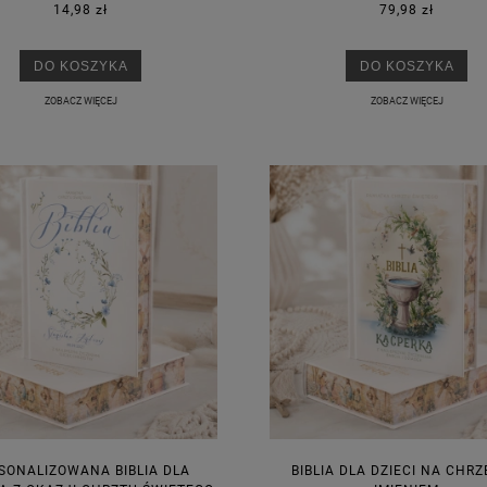
14,98 zł
79,98 zł
DO KOSZYKA
DO KOSZYKA
ZOBACZ WIĘCEJ
ZOBACZ WIĘCEJ
KA PODZIĘKOWANIE ZŁOTA
GIRLANDA BIAŁE PIÓRKA ZE ZŁOTE
ONKA KWADRAT 10SZT
6,98 zł
4,30 zł
na regularna:
9,98 zł
Cena regularna:
7,30 zł
jniższa cena:
3,00 zł
Najniższa cena:
7,30 zł
DO KOSZYKA
DO KOSZYKA
SONALIZOWANA BIBLIA DLA
BIBLIA DLA DZIECI NA CHRZ