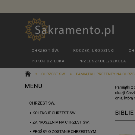
CHRZEST ŚW.
ROCZEK, URODZINKI
CH
POKÓJ DZIECKA
PRZEDSZKOLE/SZKOŁA
»
»
CHRZEST ŚW.
PAMIĄTKI I PREZENTY NA CHRZ
MENU
Pamiątki z 
okazji Chrz
dnia, któr
CHRZEST ŚW.
BIBLI
KOLEKCJE CHRZEST ŚW.
ZAPROSZENIA NA CHRZEST ŚW.
PROŚBY O ZOSTANIE CHRZESTNYM