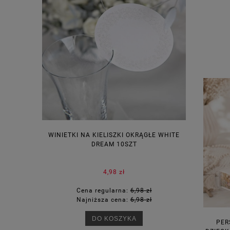
WINIETKI NA KIELISZKI OKRĄGŁE WHITE
PUDEŁECZ
DREAM 10SZT
KOR
4,98 zł
Cena regularna:
6,98 zł
Ce
Najniższa cena:
6,98 zł
Na
DO KOSZYKA
PER