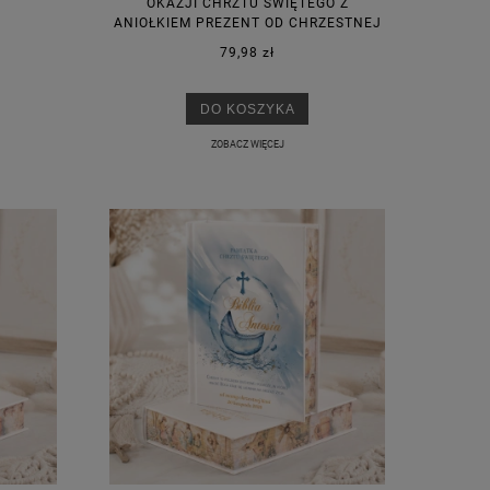
OKAZJI CHRZTU ŚWIĘTEGO Z
ANIOŁKIEM PREZENT OD CHRZESTNEJ
79,98 zł
DO KOSZYKA
ZOBACZ WIĘCEJ