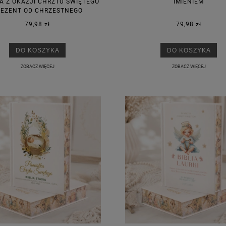
A Z OKAZJI CHRZTU ŚWIĘTEGO
IMIENIEM
REZENT OD CHRZESTNEGO
79,98 zł
79,98 zł
DO KOSZYKA
DO KOSZYKA
ZOBACZ WIĘCEJ
ZOBACZ WIĘCEJ