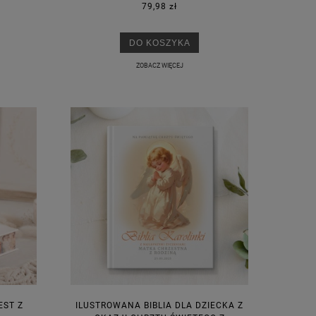
79,98 zł
DO KOSZYKA
ZOBACZ WIĘCEJ
M
EST Z
ILUSTROWANA BIBLIA DLA DZIECKA Z