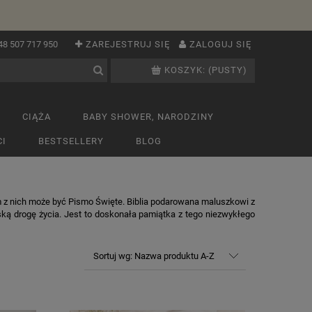
48 507 717 950
ZAREJESTRUJ SIĘ
ZALOGUJ SIĘ
KOSZYK:
(PUSTY)
CIĄŻA
BABY SHOWER, NARODZINY
I
BESTSELLERY
BLOG
m z nich może być Pismo Święte. Biblia podarowana maluszkowi z
ską drogę życia. Jest to doskonała pamiątka z tego niezwykłego
Sortuj wg:
Nazwa produktu A-Z