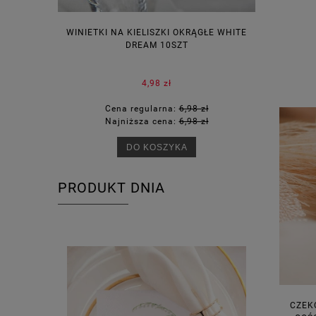
WINIETKI NA KIELISZKI OKRĄGŁE WHITE
PUDEŁECZ
DREAM 10SZT
KOR
4,98 zł
Cena regularna:
6,98 zł
Ce
Najniższa cena:
6,98 zł
Na
DO KOSZYKA
PRODUKT DNIA
CZEK