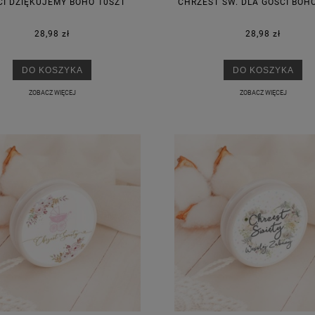
CI DZIĘKUJEMY BOHO 10SZT
CHRZEST ŚW. DLA GOŚCI BOH
28,98 zł
28,98 zł
DO KOSZYKA
DO KOSZYKA
ZOBACZ WIĘCEJ
ZOBACZ WIĘCEJ