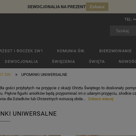
DEWOCJONALIA NA PREZENT
Zobacz
TEL:
+
RZEST I ROCZEK 2W1
KOMUNIA ŚW.
BIERZMOWANIE
DEWOCJONALIA
ŚWIĘCENIA
ŚWIĘTA
NOWOŚC
»
ST ŚW.
UPOMINKI UNIWERSALNE
dla gości przybyłych na przyjęcie z okazji Chrztu Świętego to doskonały po
u. Piękne figurki aniołków będą przypominać im o udanym przyjęciu, słodkie 
ia dla Dziadków lub Chrzestnych wzruszą obda...
Zobacz więcej
NKI UNIWERSALNE