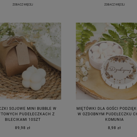
ZOBACZ WIĘCEJ
ZOBACZ WIĘCEJ
CZKI SOJOWE MINI BUBBLE W
MIĘTÓWKI DLA GOŚCI PODZIĘ
FTOWYCH PUDEŁECZKACH Z
W OZDOBNYM PUDEŁECZKU C
BILECIKAMI 10SZT
KOMUNIA
89,98 zł
8,98 zł