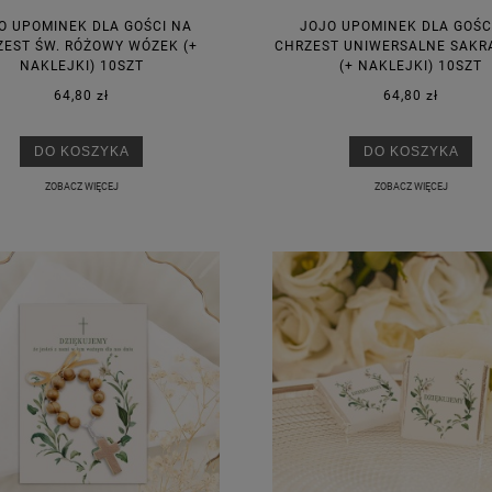
O UPOMINEK DLA GOŚCI NA
JOJO UPOMINEK DLA GOŚC
EST ŚW. RÓŻOWY WÓZEK (+
CHRZEST UNIWERSALNE SAK
NAKLEJKI) 10SZT
(+ NAKLEJKI) 10SZT
64,80 zł
64,80 zł
DO KOSZYKA
DO KOSZYKA
ZOBACZ WIĘCEJ
ZOBACZ WIĘCEJ