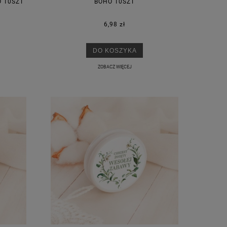
O 10SZT
BOHO 10SZT
6,98 zł
DO KOSZYKA
ZOBACZ WIĘCEJ