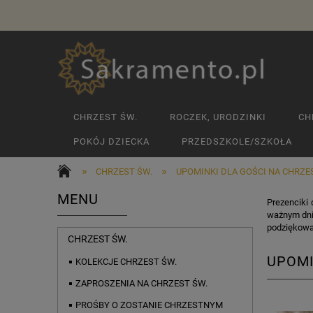
CHRZEST ŚW.
ROCZEK, URODZINKI
CH
POKÓJ DZIECKA
PRZEDSZKOLE/SZKOŁA
»
»
CHRZEST ŚW.
UPOMINKI DLA GOŚCI NA CHRZE
MENU
Prezenciki 
ważnym dni
podziękowan
CHRZEST ŚW.
UPOMI
KOLEKCJE CHRZEST ŚW.
ZAPROSZENIA NA CHRZEST ŚW.
PROŚBY O ZOSTANIE CHRZESTNYM