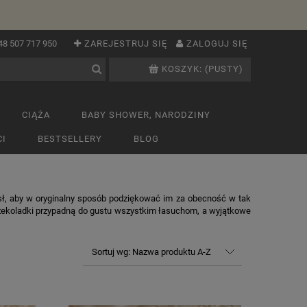
48 507 717 950
ZAREJESTRUJ SIĘ
ZALOGUJ SIĘ
KOSZYK:
(PUSTY)
CIĄŻA
BABY SHOWER, NARODZINY
I
BESTSELLERY
BLOG
mysł, aby w oryginalny sposób podziękować im za obecność w tak
czekoladki przypadną do gustu wszystkim łasuchom, a wyjątkowe
Sortuj wg:
Nazwa produktu A-Z