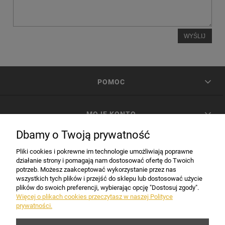
WYŚLIJ
POMOC
MOJE KONTO
Dbamy o Twoją prywatność
PŁATNOŚCI I DOSTAWA
Pliki cookies i pokrewne im technologie umożliwiają poprawne
działanie strony i pomagają nam dostosować ofertę do Twoich
potrzeb. Możesz zaakceptować wykorzystanie przez nas
INFORMACJE
wszystkich tych plików i przejść do sklepu lub dostosować użycie
plików do swoich preferencji, wybierając opcję "Dostosuj zgody".
Więcej o plikach cookies przeczytasz w naszej Polityce
prywatności.
DANE FIRMY