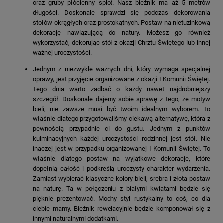
oraz gruby płócienny splot. Nasz bieżnik ma aż 5 metrów
długości. Doskonale sprawdzi się podczas dekorowania
stołów okrągłych oraz prostokątnych. Postaw na nietuzinkową
dekorację nawiązującą do natury. Możesz go również
wykorzystać, dekorując stół z okazji Chrztu Świętego lub innej
ważnej uroczystości.
Jednym z niezwykle ważnych dni, który wymaga specjalnej
oprawy, jest przyjęcie organizowane z okazji I Komunii Świętej.
Tego dnia warto zadbać o każdy nawet najdrobniejszy
szczegół. Doskonale dajemy sobie sprawę z tego, że motyw
bieli, nie zawsze musi być twoim idealnym wyborem. To
właśnie dlatego przygotowaliśmy ciekawą alternatywę, która z
pewnością przypadnie ci do gustu. Jednym z punktów
kulminacyjnych każdej uroczystości rodzinnej jest stół. Nie
inaczej jest w przypadku organizowanej I Komunii Świętej. To
właśnie dlatego postaw na wyjątkowe dekoracje, które
dopełnią całość i podkreślą uroczysty charakter wydarzenia.
Zamiast wybierać klasyczne kolory bieli, srebra i złota postaw
na naturę. Ta w połączeniu z białymi kwiatami będzie się
pięknie prezentować. Modny styl rustykalny to coś, co dla
ciebie mamy. Bieżnik rewelacyjnie będzie komponował się z
innymi naturalnymi dodatkami.