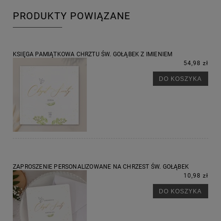
PRODUKTY POWIĄZANE
KSIĘGA PAMIĄTKOWA CHRZTU ŚW. GOŁĄBEK Z IMIENIEM
54,98 zł
DO KOSZYKA
ZAPROSZENIE PERSONALIZOWANE NA CHRZEST ŚW. GOŁĄBEK
10,98 zł
DO KOSZYKA