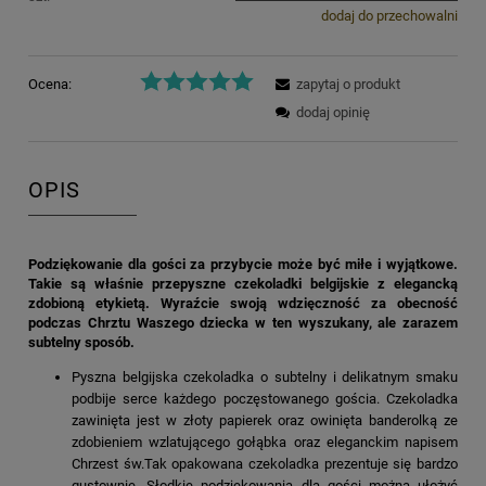
dodaj do przechowalni
Ocena:
zapytaj o produkt
dodaj opinię
OPIS
Podziękowanie dla gości za przybycie może być miłe i wyjątkowe.
Takie są właśnie przepyszne czekoladki belgijskie z elegancką
zdobioną etykietą. Wyraźcie swoją wdzięczność za obecność
podczas Chrztu Waszego dziecka w ten wyszukany, ale zarazem
subtelny sposób.
Pyszna belgijska czekoladka o subtelny i delikatnym smaku
podbije serce każdego poczęstowanego gościa. Czekoladka
zawinięta jest w złoty papierek oraz owinięta banderolką ze
zdobieniem wzlatującego gołąbka oraz eleganckim napisem
Chrzest św.Tak opakowana czekoladka prezentuje się bardzo
gustownie. Słodkie podziękowania dla gości można ułożyć