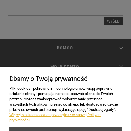
WYŚLIJ
POMOC
MOJE KONTO
Dbamy o Twoją prywatność
PŁATNOŚCI I DOSTAWA
Pliki cookies i pokrewne im technologie umożliwiają poprawne
działanie strony i pomagają nam dostosować ofertę do Twoich
potrzeb. Możesz zaakceptować wykorzystanie przez nas
INFORMACJE
wszystkich tych plików i przejść do sklepu lub dostosować użycie
plików do swoich preferencji, wybierając opcję "Dostosuj zgody".
Więcej o plikach cookies przeczytasz w naszej Polityce
prywatności.
DANE FIRMY