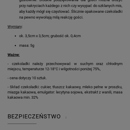
przy nakryciach każdego z nich czy wysypać do szklanych mis,
aby każdy mógł się częstować. Ślicznie opakowane czekoladki
na pewno wywołają milą reakcję gości.
Wymiary
:
ok. 3,5cm x 3,5cm; grubość ok. 0,4cm
masa: 5g
Ważne
:
- czekoladki należy przechowywać w suchym oraz chłodnym
miejscu, temperaturze 12-18°C i wilgotności poniżej 75%,
- cena dotyczy 10 sztuk.
- Skład czekoladki: cukier, tłuszcz kakaowy, mleko pełne w proszku,
miazga kakaowa, emulgator: lecytyna sojowa, ekstrakt z wanili, masa
kakaowa min. 32%
BEZPIECZEŃSTWO
↓