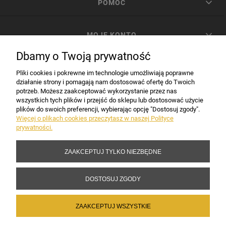
POMOC
MOJE KONTO
Dbamy o Twoją prywatność
PŁATNOŚCI I DOSTAWA
Pliki cookies i pokrewne im technologie umożliwiają poprawne
działanie strony i pomagają nam dostosować ofertę do Twoich
potrzeb. Możesz zaakceptować wykorzystanie przez nas
INFORMACJE
wszystkich tych plików i przejść do sklepu lub dostosować użycie
plików do swoich preferencji, wybierając opcję "Dostosuj zgody".
Więcej o plikach cookies przeczytasz w naszej Polityce
prywatności.
DANE FIRMY
ZAAKCEPTUJ TYLKO NIEZBĘDNE
Copyright 2017-2026 Sakramento.pl
DOSTOSUJ ZGODY
ZAAKCEPTUJ WSZYSTKIE
POKAŻ PEŁNĄ WERSJĘ STRONY