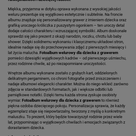
Miękka, przyjemna w dotyku oprawa wykonana z wysokiej jakości
weluru prezentuje się wyjątkowo estetycznie i subtelnie. Na froncie
albumu znajduje się personalizowany grawer z imieniem dziecka oraz
grafiką uroczego króliczka z puszystym ogonkiem – ten uroczy detal
dodaje całości charakteru i wzruszającej symboliki. Album doskonale
sprawdzi się jako prezent z okazji narodzin, roczku, chrztu lub baby
shower. Dzięki solidnemu wykonaniu i klasycznemu układowi stron,
idealnie nadaje się do przechowywania zdjęć z pierwszych miesięcy i
lat życia malucha.
Fotoalbum welurowy dla dziecka z grawerem
pomieści dziesiątki wyjątkowych kadrów – od pierwszego uśmiechu,
przez rodzinne chwile, aż po niezapomniane uroczystości.
Wnętrze albumu wykonane zostało z grubych kart, oddzielonych
delikatnym pergaminem, co chroni fotografie przed zniszczeniem i
nadaje albumowi elegancki charakter. Można do niego wkleić zarówno
zdjęcia w standardowych formatach, jak i większe odbitki lub
pamiątkowe notatki. Dzięki temu każda strona zyskuje osobisty
wymiar.
Fotoalbum welurowy dla dziecka z grawerem
to również
piękna ozdoba dziecięcego pokoju. Personalizacja sprawia, że każdy
egzemplarz staje się niepowtarzalny, tworzony z myślą o konkretnym
maluszku. To prezent, który będzie towarzyszył rodzinie przez wiele
lat, przypominając o wyjątkowych chwilach i emocjach związanych z
dorastaniem dziecka.