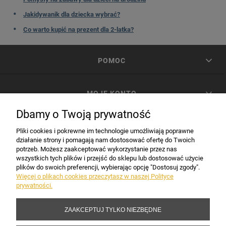
Jakidywanik dla dziecka wybrać?
Co warto kupić na prezent dla 2-latka?
POMOC
MOJE KONTO
Dbamy o Twoją prywatność
PŁATNOŚCI I DOSTAWA
Pliki cookies i pokrewne im technologie umożliwiają poprawne
działanie strony i pomagają nam dostosować ofertę do Twoich
potrzeb. Możesz zaakceptować wykorzystanie przez nas
INFORMACJE
wszystkich tych plików i przejść do sklepu lub dostosować użycie
plików do swoich preferencji, wybierając opcję "Dostosuj zgody".
Więcej o plikach cookies przeczytasz w naszej Polityce
prywatności.
DANE FIRMY
ZAAKCEPTUJ TYLKO NIEZBĘDNE
Copyright 2017-2026 Sakramento.pl