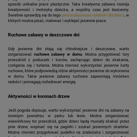
sposób unikalne prace plastyczne. Taka kreatywna zabawa rozwija
kreatywność i motorykę dziecka, a wspólny czas jest bezcenny.
Świetnie sprawdzą się do tego
personalizowane notatniki dla dzieci
, w
których można pisać, malować i wyklejać jesienne prace.
Ruchowe zabawy w deszczowe dni
Gdy jesienne dni stają się chłodniejsze i deszczowe, warto
zorganizować
ruchowe zabawy w domu
. Można przygotować tory
przeszkód z poduszek i koców, zachęcając dzieci do skakania,
czołgania się i turlania. Można również wykorzystać jesienne karty
ruchowe, które podpowiedzą różne aktywności jesienne do wykonania
w domu. Takie jesienne zabawy ruchowe zapewniają mnóstwo
radości i pomagają rozładować energię.
Aktywności w koronach drzew
Jeśli pogoda dopisuje, warto wykorzystać jesienne dni na zabawy na
świeżym powietrzu w parku lub lesie. Można zorganizować
wiewiórkowy tor przeszkód, gdzie dzieci będą musiały skakać przez
pnie drzew, wspinać się na pagórki i szukać jesiennych skarbów.
Można również przygotować pudełko na znaleziska i zorganizować