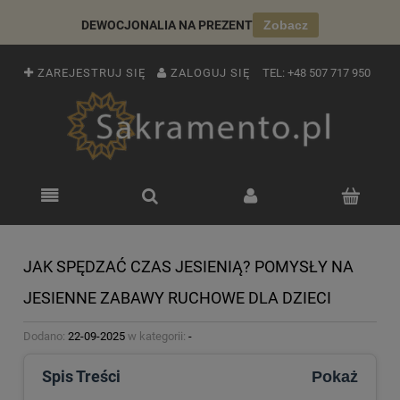
DEWOCJONALIA NA PREZENT
Zobacz
ZAREJESTRUJ SIĘ
ZALOGUJ SIĘ
TEL:
+48 507 717 950
JAK SPĘDZAĆ CZAS JESIENIĄ? POMYSŁY NA
JESIENNE ZABAWY RUCHOWE DLA DZIECI
Dodano:
22-09-2025
w kategorii:
-
Spis Treści
Pokaż