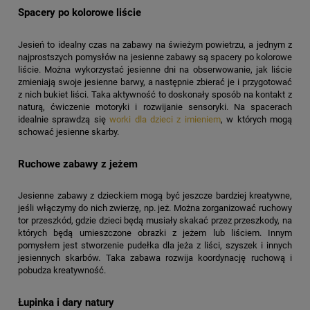
Spacery po kolorowe liście
Jesień to idealny czas na zabawy na świeżym powietrzu, a jednym z
najprostszych pomysłów na jesienne zabawy są spacery po kolorowe
liście. Można wykorzystać jesienne dni na obserwowanie, jak liście
zmieniają swoje jesienne barwy, a następnie zbierać je i przygotować
z nich bukiet liści. Taka aktywność to doskonały sposób na kontakt z
naturą, ćwiczenie motoryki i rozwijanie sensoryki. Na spacerach
idealnie sprawdzą się
worki dla dzieci z imieniem
, w których mogą
schować jesienne skarby.
Ruchowe zabawy z jeżem
Jesienne zabawy z dzieckiem mogą być jeszcze bardziej kreatywne,
jeśli włączymy do nich zwierzę, np. jeż. Można zorganizować ruchowy
tor przeszkód, gdzie dzieci będą musiały skakać przez przeszkody, na
których będą umieszczone obrazki z jeżem lub liściem. Innym
pomysłem jest stworzenie pudełka dla jeża z liści, szyszek i innych
jesiennych skarbów. Taka zabawa rozwija koordynację ruchową i
pobudza kreatywność.
Łupinka i dary natury