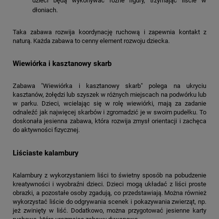
dzieci będą wykonywać różne figury, trzymając liście w
dłoniach.
Taka zabawa rozwija koordynację ruchową i zapewnia kontakt z
naturą. Każda zabawa to cenny element rozwoju dziecka.
Wiewiórka i kasztanowy skarb
Zabawa "Wiewiórka i kasztanowy skarb" polega na ukryciu
kasztanów, żołędzi lub szyszek w różnych miejscach na podwórku lub
w parku. Dzieci, wcielając się w rolę wiewiórki, mają za zadanie
odnaleźć jak najwięcej skarbów i zgromadzić je w swoim pudełku. To
doskonała jesienna zabawa, która rozwija zmysł orientacji i zachęca
do aktywności fizycznej.
Liściaste kalambury
Kalambury z wykorzystaniem liści to świetny sposób na pobudzenie
kreatywności i wyobraźni dzieci. Dzieci mogą układać z liści proste
obrazki, a pozostałe osoby zgadują, co przedstawiają. Można również
wykorzystać liście do odgrywania scenek i pokazywania zwierząt, np.
jeż zwinięty w liść. Dodatkowo, można przygotować jesienne karty