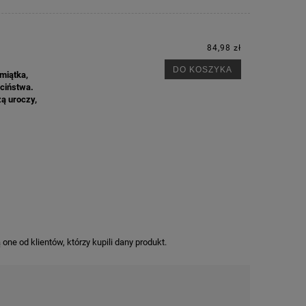
84,98 zł
DO KOSZYKA
miątka,
M
eciństwa.
zą uroczy,
ne od klientów, którzy kupili dany produkt.