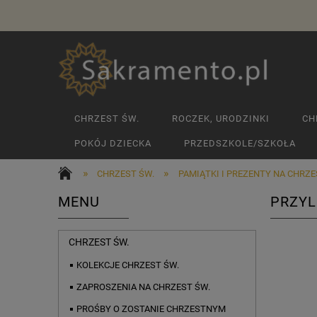
CHRZEST ŚW.
ROCZEK, URODZINKI
CH
POKÓJ DZIECKA
PRZEDSZKOLE/SZKOŁA
»
»
CHRZEST ŚW.
PAMIĄTKI I PREZENTY NA CHRZ
MENU
PRZYL
CHRZEST ŚW.
KOLEKCJE CHRZEST ŚW.
ZAPROSZENIA NA CHRZEST ŚW.
PROŚBY O ZOSTANIE CHRZESTNYM