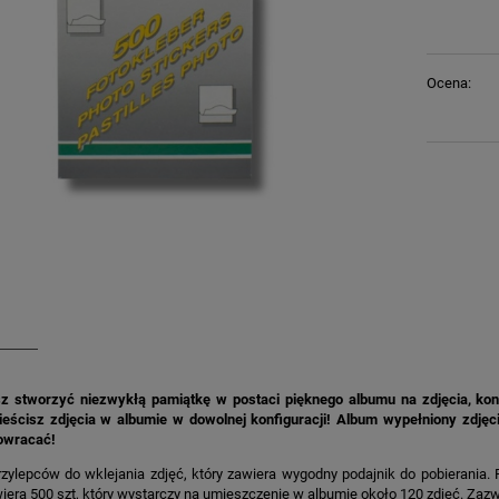
Ocena:
sz stworzyć niezwykłą pamiątkę w postaci pięknego albumu na zdjęcia, koni
eścisz zdjęcia w albumie w dowolnej konfiguracji! Album wypełniony zdjęci
owracać!
zylepców do wklejania zdjęć, który zawiera wygodny podajnik do pobierania. 
era 500 szt, który wystarczy na umieszczenie w albumie około 120 zdjęć. Zazwy