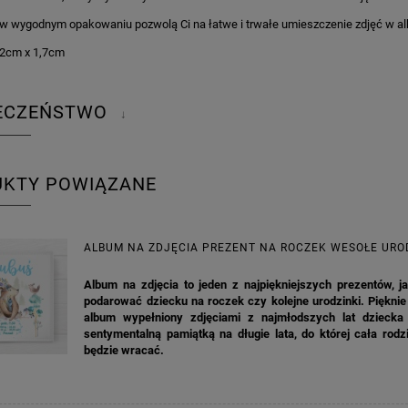
e w wygodnym opakowaniu pozwolą Ci na łatwe i trwałe umieszczenie zdjęć w a
2cm x 1,7cm
IECZEŃSTWO
↓
UKTY POWIĄZANE
ALBUM NA ZDJĘCIA PREZENT NA ROCZEK WESOŁE URO
Album na zdjęcia to jeden z najpiękniejszych prezentów, j
podarować dziecku na roczek czy kolejne urodzinki. Piękni
album wypełniony zdjęciami z najmłodszych lat dziecka 
sentymentalną pamiątką na długie lata, do której cała rodz
będzie wracać.