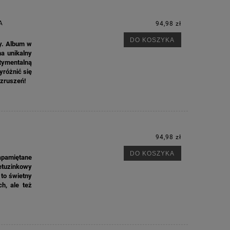
A
94,98 zł
DO KOSZYKA
y. Album w
a unikalny
tymentalną
yróżnić się
wzruszeń!
94,98 zł
DO KOSZYKA
apamiętane
etuzinkowy
 to świetny
h, ale też