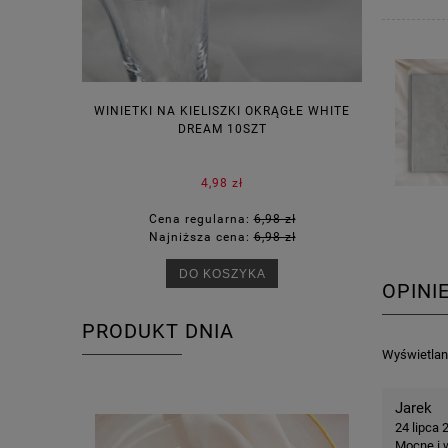
WINIETKI NA KIELISZKI OKRĄGŁE WHITE
PUDEŁECZ
DREAM 10SZT
KOR
4,98 zł
Cena regularna:
6,98 zł
Ce
Najniższa cena:
6,98 zł
Na
DO KOSZYKA
OPINI
PRODUKT DNIA
Wyświetlane
Jarek
24 lipca 
Mocne i 