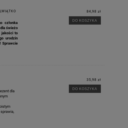
 LWIĄTKO
84,98 zł
DO KOSZYKA
go członka
 dla świeżo
jakości to
go urodzin
! Sprawcie
35,98 zł
DO KOSZYKA
ezent dla
ennym
obistym
 sprawia,