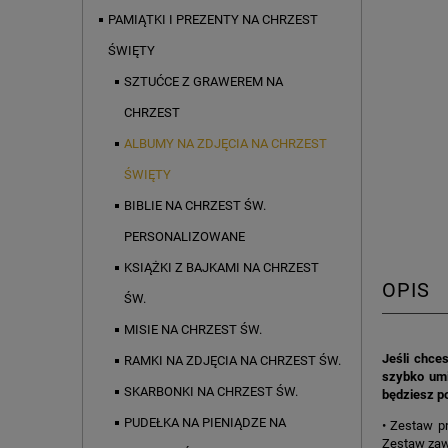
PAMIĄTKI I PREZENTY NA CHRZEST
ŚWIĘTY
SZTUĆCE Z GRAWEREM NA
CHRZEST
ALBUMY NA ZDJĘCIA NA CHRZEST
ŚWIĘTY
BIBLIE NA CHRZEST ŚW.
PERSONALIZOWANE
KSIĄŻKI Z BAJKAMI NA CHRZEST
OPIS
ŚW.
MISIE NA CHRZEST ŚW.
Jeśli chce
RAMKI NA ZDJĘCIA NA CHRZEST ŚW.
szybko umi
SKARBONKI NA CHRZEST ŚW.
będziesz p
PUDEŁKA NA PIENIĄDZE NA
• Zestaw pr
Zestaw zawi