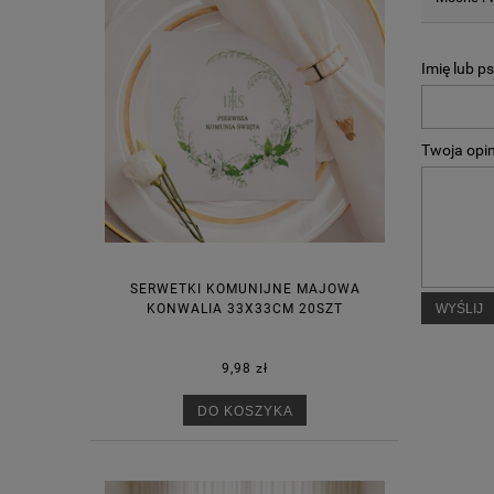
Imię lub p
Twoja opin
SERWETKI KOMUNIJNE MAJOWA
KONWALIA 33X33CM 20SZT
WYŚLIJ
9,98 zł
DO KOSZYKA