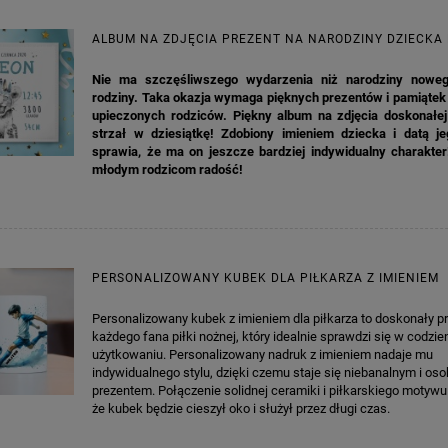
ALBUM NA ZDJĘCIA PREZENT NA NARODZINY DZIECKA
Nie ma szczęśliwszego wydarzenia niż narodziny nowe
rodziny. Taka okazja wymaga pięknych prezentów i pamiątek
upieczonych rodziców. Piękny album na zdjęcia doskonałej 
strzał w dziesiątkę! Zdobiony imieniem dziecka i datą je
sprawia, że ma on jeszcze bardziej indywidualny charakter
młodym rodzicom radość!
PERSONALIZOWANY KUBEK DLA PIŁKARZA Z IMIENIEM
Personalizowany kubek z imieniem dla piłkarza to doskonały pr
każdego fana piłki nożnej, który idealnie sprawdzi się w codzi
użytkowaniu. Personalizowany nadruk z imieniem nadaje mu
indywidualnego stylu, dzięki czemu staje się niebanalnym i os
prezentem. Połączenie solidnej ceramiki i piłkarskiego motywu
że kubek będzie cieszył oko i służył przez długi czas.