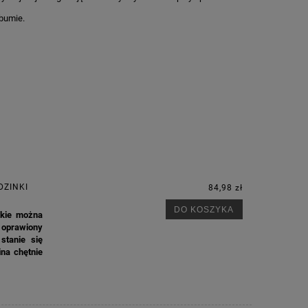
lbumie.
DZINKI
84,98 zł
DO KOSZYKA
akie można
e oprawiony
stanie się
ina chętnie