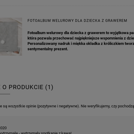
FOTOALBUM WELUROWY DLA DZIECKA Z GRAWEREM
Fotoalbum welurowy dla dziecka z grawerem to wyjątkowa pa
KA PODZIĘKOWANIE ZŁOTA
GIRLANDA BIAŁE PIÓRKA ZE ZŁOTE
która pozwala przechować najpiękniejsze wspomnienia z dzi
ONKA KWADRAT 10SZT
Personalizowany nadruk i miękka okładka z króliczkiem twor
sentymentalny prezent.
6,98 zł
4,30 zł
na regularna:
9,98 zł
Cena regularna:
7,30 zł
jniższa cena:
3,00 zł
Najniższa cena:
7,30 zł
DO KOSZYKA
DO KOSZYKA
E O PRODUKCIE (1)
 są wszystkie opinie (pozytywne i negatywne). Nie weryfikujemy, czy pochodzą o
2020
wytrzymałe - wytrzymały spotkanie z kawą!