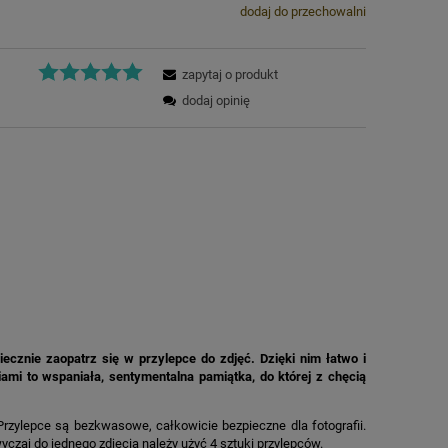
dodaj do przechowalni
zapytaj o produkt
dodaj opinię
ecznie zaopatrz się w przylepce do zdjęć. Dzięki nim łatwo i
ami to wspaniała, sentymentalna pamiątka, do której z chęcią
Przylepce są bezkwasowe, całkowicie bezpieczne dla fotografii.
czaj do jednego zdjęcia należy użyć 4 sztuki przylepców.