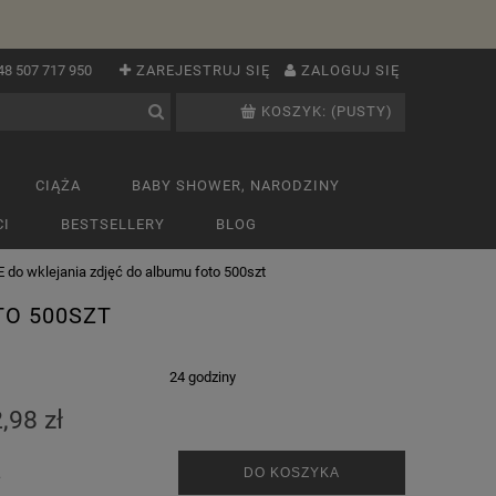
48 507 717 950
ZAREJESTRUJ SIĘ
ZALOGUJ SIĘ
KOSZYK:
(PUSTY)
CIĄŻA
BABY SHOWER, NARODZINY
I
BESTSELLERY
BLOG
do wklejania zdjęć do albumu foto 500szt
TO 500SZT
:
24 godziny
,98 zł
.
DO KOSZYKA