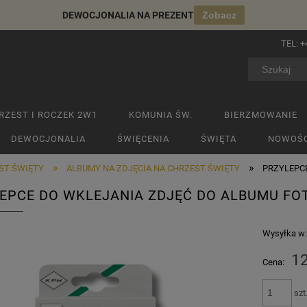
DEWOCJONALIA NA PREZENT
Zobacz
TEL:
+
RZEST I ROCZEK 2W1
KOMUNIA ŚW.
BIERZMOWANIE
DEWOCJONALIA
ŚWIĘCENIA
ŚWIĘTA
NOWOŚC
»
»
EST ŚWIĘTY
ALBUMY NA ZDJĘCIA NA CHRZEST ŚWIĘTY
PRZYLEPCE 
EPCE DO WKLEJANIA ZDJĘĆ DO ALBUMU FO
Wysyłka w
12
Cena:
szt