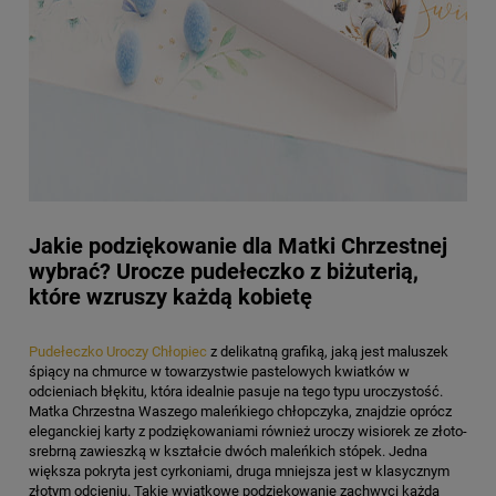
Jakie podziękowanie dla Matki Chrzestnej
wybrać? Urocze pudełeczko z biżuterią,
które wzruszy każdą kobietę
Pudełeczko Uroczy Chłopiec
z delikatną grafiką, jaką jest maluszek
śpiący na chmurce w towarzystwie pastelowych kwiatków w
odcieniach błękitu, która idealnie pasuje na tego typu uroczystość.
Matka Chrzestna Waszego maleńkiego chłopczyka, znajdzie oprócz
eleganckiej karty z podziękowaniami również uroczy wisiorek ze złoto-
srebrną zawieszką w kształcie dwóch maleńkich stópek. Jedna
większa pokryta jest cyrkoniami, druga mniejsza jest w klasycznym
złotym odcieniu. Takie wyjątkowe podziękowanie zachwyci każdą