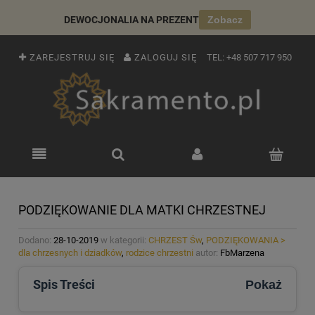
DEWOCJONALIA NA PREZENT
Zobacz
ZAREJESTRUJ SIĘ
ZALOGUJ SIĘ
TEL:
+48 507 717 950
PODZIĘKOWANIE DLA MATKI CHRZESTNEJ
Dodano:
28-10-2019
w kategorii:
CHRZEST Św
,
PODZIĘKOWANIA >
dla chrzesnych i dziadków
,
rodzice chrzestni
autor:
FbMarzena
Spis Treści
Pokaż