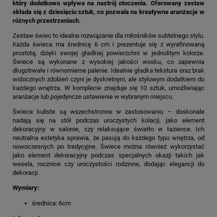
który dodatkowo wpływa na nastrój otoczenia. Oferowany zestaw
składa się z dziesięciu sztuk, co pozwala na kreatywne aranżacje w
różnych przestrzeniach.
Zestaw świec to idealne rozwiązanie dla miłośników subtelnego stylu.
Każda świeca ma średnicę 6 cm i prezentuje się z wyrafinowaną
prostotą, dzięki swojej gładkiej powierzchni w jednolitym kolorze.
Świece są wykonane z wysokiej jakości wosku, co zapewnia
długotrwałe i równomierne palenie. Idealnie gładka tekstura oraz brak
widocznych zdobień czyni je dyskretnym, ale stylowym dodatkiem do
każdego wnętrza. W komplecie znajduje się 10 sztuk, umożliwiając
aranżacje lub pojedyncze ustawienie w wybranym miejscu.
Świece kuliste są wszechstronne w zastosowaniu – doskonale
nadają się na stół podczas uroczystych kolacji, jako element
dekoracyjny w salonie, czy relaksujące światło w łazience. Ich
neutralna estetyka sprawia, że pasują do każdego typu wnętrza, od
nowoczesnych po tradycyjne. Świece można również wykorzystać
jako element dekoracyjny podczas specjalnych okazji takich jak
wesela, rocznice czy uroczystości rodzinne, dodając elegancji do
dekoracji.
Wymiary:
średnica: 6cm