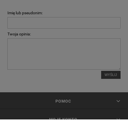
Imię lub pseudonim:
Twoja opinia:
WYŚLIJ
POMOC
MOJE KONTO