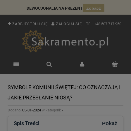
DEWOCJONALIA NA PREZENT
Zobacz
ZAREJESTRUJ SIĘ
ZALOGUJ SIĘ
TEL:
+48 507 717 950
SYMBOLE KOMUNII ŚWIĘTEJ: CO OZNACZAJĄ I
JAKIE PRZESŁANIE NIOSĄ?
Dodano:
05-01-2024
w kategorii:
-
Spis Treści
Pokaż