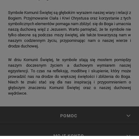
Symbole Komunii Świętej są głębokim wyrazem naszej wiary i relacji z
Bogiem. Przyjmowanie Ciała i Krwi Chrystusa oraz korzystanie z tych
symbolicznych elementów pomaga nam zbliżyć się do Boga i umacnia
naszą duchową więź z Jezusem. Warto pamiętać, że te symbole nie
tylko obecne są podczas mszy świętej, ale także towarzyszą nam w
naszym codziennym życiu, przypominając nam o naszej wierze i
drodze duchowej.
W dniu Komunii Świętej, te symbole stają się mostem pomiędzy
naszym doczesnym życiem a duchowym wymiarem naszej
egzystencji. To czas na refleksję, modlitwę i skupienie, który może
prowadzić nas na drodze do większej świętości i zbliżenia do Boga.
Niech te znaki stać się dla nas inspiracją i przypomnieniem o
głębszym znaczeniu Komunii Świętej oraz o naszej duchowej
wędrówce.
POMOC
MOJE KONTO