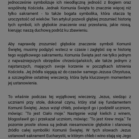
jednocześnie symbolizuje ich nieodłączną jedność z Bogiem oraz
wspólnotę Kościoła. Jednak Komunia Święta to znacznie więcej niż
tylko sakrament - to także bogata symbolika, która otacza tę
uroczystość od wieków. Ten artykuł pozwoli głębiej zrozumieć historię
tych symboli, ich głębokie znaczenie oraz przesłania, jakie niosą,
kierując naszą duchową podróż ku zbawieniu.
Aby naprawdę zrozumieć głębokie znaczenie symboli Komunii
Świętej, musimy podążyć wstecz w czasie i zagłębić się w historię
tego wyjątkowego sakramentu. Komunia Święta jest nie tylko jednym
z najważniejszych obrzędów chrześcijańskich, ale także jednym z
najstarszych, mających swoje korzenie w początkach istnienia
Kościoła. Jej źródła sięgają aż do czasów samego Jezusa Chrystusa,
a szczególnie ostatniej wieczerzy, która była kluczowym momentem
jej ustanowienia.
To właśnie podczas tej wyjątkowej wieczerzy, Jezus, siedząc z
uczniami przy stole, dokonał czynu, który stał się fundamentem
Komunii Świętej. Jezus wziął chleb, poświęcił go i podzielił uczniom,
mówiąc: "To jest Ciało moje." Następnie wziął kielich z winem,
błogosławił go i przekazał uczniom, mówiąc: "To jest Krew moja." Te
pozornie proste słowa są jednak niesamowicie głębokie i stanowią
źródło całej symboliki Komunii Świętej. W tych słowach Jezus
ustanowił sakrament Eucharystii, w którym chleb i wino stają się Jego