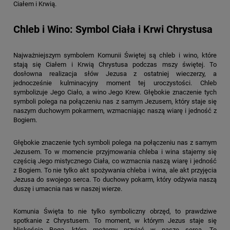
Ciałem i Krwią.
Chleb i Wino: Symbol Ciała i Krwi Chrystusa
Najważniejszym symbolem Komunii Świętej są chleb i wino, które
stają się Ciałem i Krwią Chrystusa podczas mszy świętej. To
dosłowna realizacja słów Jezusa z ostatniej wieczerzy, a
jednocześnie kulminacyjny moment tej uroczystości. Chleb
symbolizuje Jego Ciało, a wino Jego Krew. Głębokie znaczenie tych
symboli polega na połączeniu nas z samym Jezusem, który staje się
naszym duchowym pokarmem, wzmacniając naszą wiarę i jedność z
Bogiem.
Głębokie znaczenie tych symboli polega na połączeniu nas z samym
Jezusem. To w momencie przyjmowania chleba i wina stajemy się
częścią Jego mistycznego Ciała, co wzmacnia naszą wiarę i jedność
z Bogiem. To nie tylko akt spożywania chleba i wina, ale akt przyjęcia
Jezusa do swojego serca. To duchowy pokarm, który odżywia naszą
duszę i umacnia nas w naszej wierze.
Komunia Święta to nie tylko symboliczny obrzęd, to prawdziwe
spotkanie z Chrystusem. To moment, w którym Jezus staje się
bliskością Boga, którą możemy przyjąć w nasze serca. To