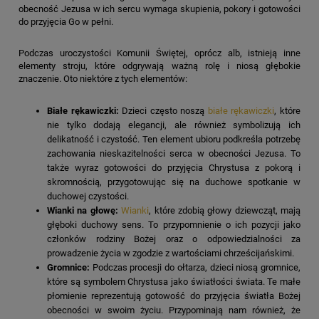
obecność Jezusa w ich sercu wymaga skupienia, pokory i gotowości
do przyjęcia Go w pełni.
Podczas uroczystości Komunii Świętej, oprócz alb, istnieją inne
elementy stroju, które odgrywają ważną rolę i niosą głębokie
znaczenie. Oto niektóre z tych elementów:
Białe rękawiczki:
Dzieci często noszą
białe rękawiczki
, które
nie tylko dodają elegancji, ale również symbolizują ich
delikatność i czystość. Ten element ubioru podkreśla potrzebę
zachowania nieskazitelności serca w obecności Jezusa. To
także wyraz gotowości do przyjęcia Chrystusa z pokorą i
skromnością, przygotowując się na duchowe spotkanie w
duchowej czystości.
Wianki na głowę:
Wianki
, które zdobią głowy dziewcząt, mają
głęboki duchowy sens. To przypomnienie o ich pozycji jako
członków rodziny Bożej oraz o odpowiedzialności za
prowadzenie życia w zgodzie z wartościami chrześcijańskimi.
Gromnice:
Podczas procesji do ołtarza, dzieci niosą gromnice,
które są symbolem Chrystusa jako światłości świata. Te małe
płomienie reprezentują gotowość do przyjęcia światła Bożej
obecności w swoim życiu. Przypominają nam również, że