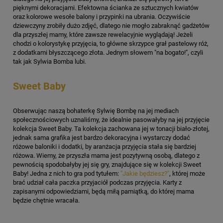
pięknymi dekoracjami. Efektowna ścianka ze sztucznych kwiatów
oraz kolorowe wesołe balony i przypinki na ubrania. Oczywiście
dziewczyny zrobiły dużo zdjęć, dlatego nie mogło zabraknąć gadżetów
dla przyszłej mamy, które zawsze rewelacyjnie wyglądają! Jeżeli
chodzi o kolorystykę przyjęcia, to główne skrzypce grał pastelowy róż,
z dodatkami błyszczącego złota. Jednym słowem "na bogato!", czyli
tak jak Sylwia Bomba lubi.
Sweet Baby
Obserwując naszą bohaterkę Sylwię Bombę na jej mediach
społecznościowych uznaliśmy, że idealnie pasowałyby na jej przyjęcie
kolekcja Sweet Baby. Ta kolekcja zachowana jej w tonacji biało-złotej,
jednak sama grafika jest bardzo dekoracyjna i wystarczy dodać
różowe baloniki i dodatki, by aranżacja przyjęcia stała się bardziej
różowa. Wiemy, że przyszła mama jest pozytywną osobą, dlatego z
pewnością spodobałyby jej się gry, znajdujące się w kolekcji Sweet
Baby! Jedna z nich to gra pod tytułem:
"Jakie będziesz?"
, której może
brać udział cała paczka przyjaciół podczas przyjęcia. Karty z
zapisanymi odpowiedziami, będą miłą pamiątką, do której mama
będzie chętnie wracała.