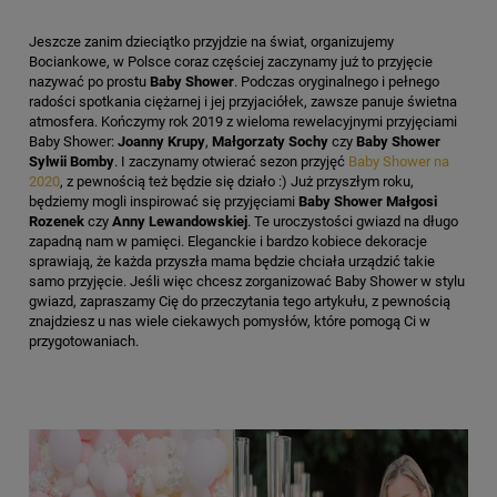
Jeszcze zanim dzieciątko przyjdzie na świat, organizujemy
Bociankowe, w Polsce coraz częściej zaczynamy już to przyjęcie
nazywać po prostu
Baby Shower
. Podczas oryginalnego i pełnego
radości spotkania ciężarnej i jej przyjaciółek, zawsze panuje świetna
atmosfera. Kończymy rok 2019 z wieloma rewelacyjnymi przyjęciami
Baby Shower:
Joanny Krupy
,
Małgorzaty Sochy
czy
Baby Shower
Sylwii Bomby
. I zaczynamy otwierać sezon przyjęć
Baby Shower na
2020
, z pewnością też będzie się działo :) Już przyszłym roku,
będziemy mogli inspirować się przyjęciami
Baby Shower Małgosi
Rozenek
czy
Anny Lewandowskiej
. Te uroczystości gwiazd na długo
zapadną nam w pamięci. Eleganckie i bardzo kobiece dekoracje
sprawiają, że każda przyszła mama będzie chciała urządzić takie
samo przyjęcie. Jeśli więc chcesz zorganizować Baby Shower w stylu
gwiazd, zapraszamy Cię do przeczytania tego artykułu, z pewnością
znajdziesz u nas wiele ciekawych pomysłów, które pomogą Ci w
przygotowaniach.