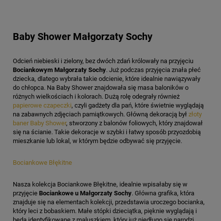
Baby Shower Małgorzaty Sochy
Odcień niebieski i zielony, bez dwóch zdań królowały na przyjęciu
Bociankowym Małgorzaty Sochy
. Już podczas przyjęcia znała płeć
dziecka, dlatego wybrała takie odcienie, które idealnie nawiązywały
do chłopca. Na Baby Shower znajdowała się masa baloników o
różnych wielkościach i kolorach. Dużą rolę odegrały również
papierowe czapeczki
, czyli gadżety dla pań, które świetnie wyglądają
na zabawnych zdjęciach pamiątkowych. Główną dekoracją był
złoty
baner Baby Shower
, stworzony z balonów foliowych, który znajdował
się na ścianie. Takie dekoracje w szybki i łatwy sposób przyozdobią
mieszkanie lub lokal, w którym będzie odbywać się przyjęcie.
Bociankowe Błękitne
Nasza kolekcja Bociankowe Błękitne, idealnie wpisałaby się w
przyjęcie
Bociankowe u Małgorzaty Sochy
. Główna grafika, która
znajduje się na elementach kolekcji, przedstawia uroczego bocianka,
który leci z bobaskiem. Małe stópki dzieciątka, pięknie wyglądają i
będą identyfikowane z maluszkiem, który już niedługo się narodzi.