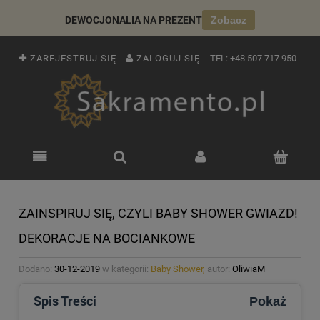
DEWOCJONALIA NA PREZENT
Zobacz
ZAREJESTRUJ SIĘ
ZALOGUJ SIĘ
TEL:
+48 507 717 950
ZAINSPIRUJ SIĘ, CZYLI BABY SHOWER GWIAZD!
DEKORACJE NA BOCIANKOWE
Dodano:
30-12-2019
w kategorii:
Baby Shower,
autor:
OliwiaM
Spis Treści
Pokaż