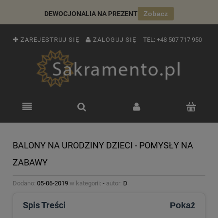
DEWOCJONALIA NA PREZENT
Zobacz
ZAREJESTRUJ SIĘ
ZALOGUJ SIĘ
TEL:
+48 507 717 950
BALONY NA URODZINY DZIECI - POMYSŁY NA
ZABAWY
Dodano:
05-06-2019
w kategorii:
-
autor:
D
Spis Treści
Pokaż