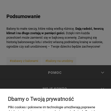
Podsumowanie
Balony to małe rzeczy, które robią wielką różnicę.
Dają radość, tworzą
klimat i na długo zostają w pamięci gości.
Dzięki nim każda
przestrzeń może zamienić się w bajkową scenerię. Zainspiruj się
historią balonowego lotu i stwórz własną podniebną krainę w salonie,
ogrodzie czy sali urodzinowej – Twoje dziecko będzie zachwycone!
#zabawy z balonami
#balony na urodziny
POMOC
MOJE KONTO
Dbamy o Twoją prywatność
PŁATNOŚCI I DOSTAWA
Pliki cookies i pokrewne im technologie umożliwiają poprawne