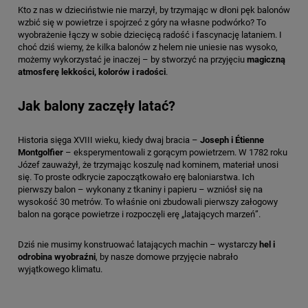
Kto z nas w dzieciństwie nie marzył, by trzymając w dłoni pęk balonów
wzbić się w powietrze i spojrzeć z góry na własne podwórko? To
wyobrażenie łączy w sobie dziecięcą radość i fascynację lataniem. I
choć dziś wiemy, że kilka balonów z helem nie uniesie nas wysoko,
możemy wykorzystać je inaczej – by stworzyć na przyjęciu
magiczną
atmosferę lekkości, kolorów i radości
.
Jak balony zaczęły latać?
Historia sięga XVIII wieku, kiedy dwaj bracia –
Joseph i Étienne
Montgolfier
– eksperymentowali z gorącym powietrzem. W 1782 roku
Józef zauważył, że trzymając koszulę nad kominem, materiał unosi
się. To proste odkrycie zapoczątkowało erę baloniarstwa. Ich
pierwszy balon – wykonany z tkaniny i papieru – wzniósł się na
wysokość 30 metrów. To właśnie oni zbudowali pierwszy załogowy
balon na gorące powietrze i rozpoczęli erę „latających marzeń”.
Dziś nie musimy konstruować latających machin – wystarczy
hel i
odrobina wyobraźni
, by nasze domowe przyjęcie nabrało
wyjątkowego klimatu.