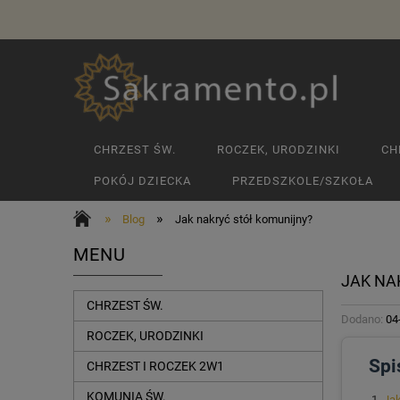
CHRZEST ŚW.
ROCZEK, URODZINKI
CH
POKÓJ DZIECKA
PRZEDSZKOLE/SZKOŁA
»
»
Blog
Jak nakryć stół komunijny?
MENU
JAK NA
CHRZEST ŚW.
Dodano:
04
ROCZEK, URODZINKI
Spi
CHRZEST I ROCZEK 2W1
KOMUNIA ŚW.
Jak