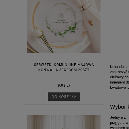
SERWETKI KOMUNIJNE MAJOWA
Kolor obrus
KONWALIA 33X33CM 20SZT
zaskoczyć f
ciekawy po
imieniem d
9,98 zł
kwiatowe lu
DO KOSZYKA
Wybór 
Jednym z na
przyjęciu, 
wyborem sal