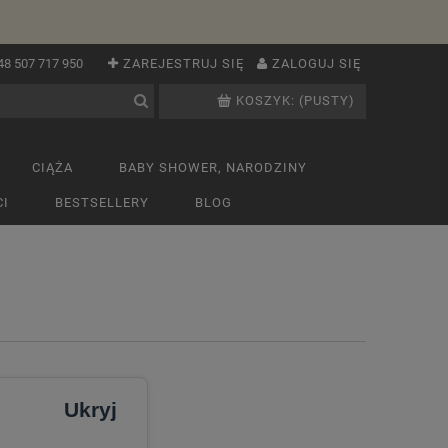
48 507 717 950
ZAREJESTRUJ SIĘ
ZALOGUJ SIĘ
KOSZYK:
(PUSTY)
CIĄŻA
BABY SHOWER, NARODZINY
I
BESTSELLERY
BLOG
Ukryj