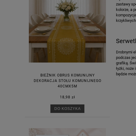
zastawy spe
kolorze, a 
kompozycje 
krzykliwych
Serwetk
Drobnymi el
podczas jed
grafiką. Ś
łyżki, noże
będzie możn
BIEŻNIK OBRUS KOMUNIJNY
DEKORACJA STOŁU KOMUNIJNEGO
40CMX5M
18,98 zł
DO KOSZYKA