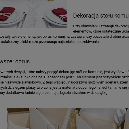
Dekoracja stołu komu
Przy obmyślaniu strategii dekorac
elementów, które ostatecznie ukła
stały takie elementy, jak obrus komunijny, zastawa, czy pozostałe drobne akces
 ostateczny efekt może przerosnąć najśmielsze oczekiwania.
wsze: obrus
rwszych decyzji, które należy podjąć dekorując stół na komunię, jest wybór wła
izualne, ale i funkcjonalne. Dlaczego tak jest? Ten element jest oczywiście ozdob
się niezwykle zjawiskowo. Z tego względu najgorszym możliwym scenariuszem 
ch dziś egzemplarzy tworzona jest z materiału odpornego na wchłanianie się 
tóry dodatkowo ładnie się prezentuje, będzie strzałem w dziesiątkę!