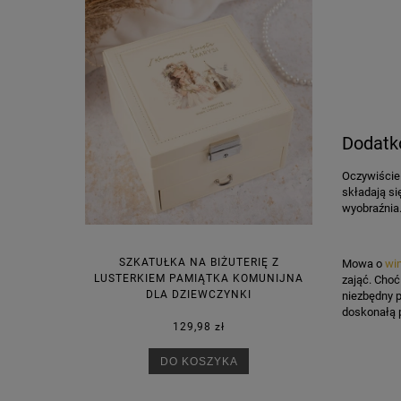
Dodatko
Oczywiście 
składają si
wyobraźnia.
SZKATUŁKA NA BIŻUTERIĘ Z
Mowa o
wi
LUSTERKIEM PAMIĄTKA KOMUNIJNA
zająć. Choć
DLA DZIEWCZYNKI
niezbędny p
doskonałą 
129,98 zł
DO KOSZYKA