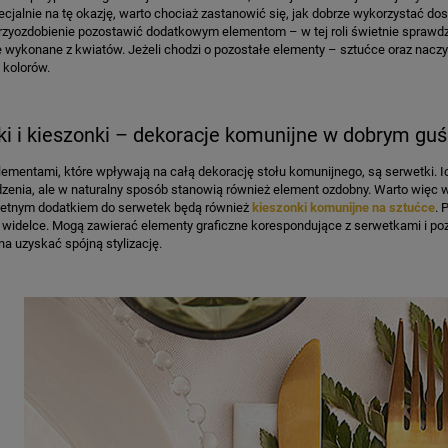
cjalnie na tę okazję, warto chociaż zastanowić się, jak dobrze wykorzystać dos
przyozdobienie pozostawić dodatkowym elementom – w tej roli świetnie sprawdz
wykonane z kwiatów. Jeżeli chodzi o pozostałe elementy – sztućce oraz naczyni
 kolorów.
i i kieszonki – dekoracje komunijne w dobrym guś
ementami, które wpływają na całą dekorację stołu komunijnego, są serwetki. 
zenia, ale w naturalny sposób stanowią również element ozdobny. Warto więc 
wietnym dodatkiem do serwetek będą również
kieszonki komunijne na sztućce
. 
 i widelce. Mogą zawierać elementy graficzne korespondujące z serwetkami i 
a uzyskać spójną stylizację.