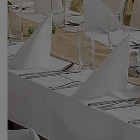
KA PODZIĘKOWANIE ZŁOTA
GIRLANDA BIAŁE PIÓRKA ZE ZŁOTE
ONKA KWADRAT 10SZT
6,98 zł
4,30 zł
na regularna:
9,98 zł
Cena regularna:
7,30 zł
jniższa cena:
3,00 zł
Najniższa cena:
7,30 zł
DO KOSZYKA
DO KOSZYKA