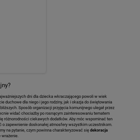
jny?
ajważniejszych dni dla dziecka wkraczającego powoli w wiek
cie duchowe dla niego i jego rodziny, jak i okazja do świętowania
bliższych. Sposób organizacji przyjęcia komunijnego ulegał przez
ecnie widać chociażby po rosnącym zainteresowaniu tematem
 się różnorodności ciekawych dodatków. Aby móc wspominać ten
ać o zapewnienie doskonałej atmosfery wszystkim uczestnikom.
amy na pytanie, czym powinna charakteryzować się
dekoracja
e wrażenie.