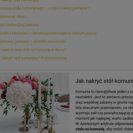
oracja stołu komunijnego – o czym należy pamiętać?
pierwsze: obrus
ór komunijnej zastawy
wetki i kieszonki – dekoracje komunijne w dobrym guście
atkowe pomysły – winietki oraz stroiki
k udekorować stół na komunię w domu?
 nakryć stół komunijny? Podsumowanie
Jak nakryć stół komuni
Komunia to niewątpliwie jeden z n
nastoletni. Jest to zarówno przeży
oraz wspólnej zabawy w gronie naj
lata znacznym przemianom, co ob
wystroju sali czy powiększającej
moment jak najlepiej, warto zadb
W dzisiejszym artykule odpowiad
stołu na komunię
, aby zrobić dobr