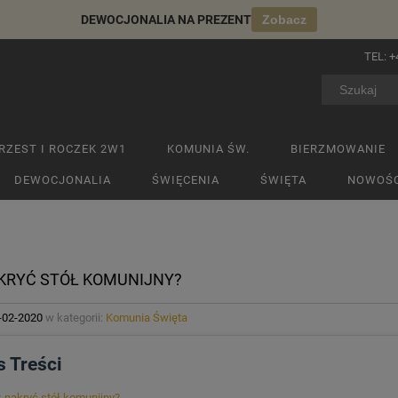
DEWOCJONALIA NA PREZENT
Zobacz
TEL:
+
RZEST I ROCZEK 2W1
KOMUNIA ŚW.
BIERZMOWANIE
DEWOCJONALIA
ŚWIĘCENIA
ŚWIĘTA
NOWOŚC
KRYĆ STÓŁ KOMUNIJNY?
-02-2020
w kategorii:
Komunia Święta
s Treści
 nakryć stół komunijny?