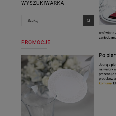
WYSZUKIWARKA
omówione zo
zaniedbany,
PROMOCJE
Po pier
Jedną z pie
na walory w
prezentuje 
produkowany
komunię
, k