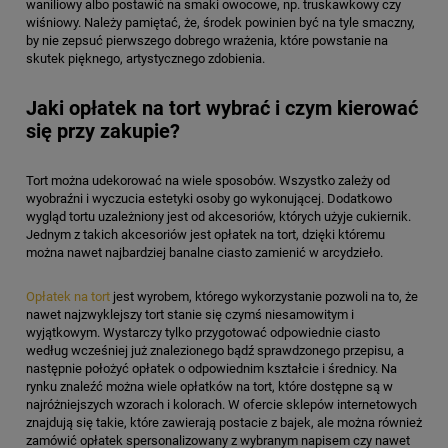
waniliowy albo postawić na smaki owocowe, np. truskawkowy czy
wiśniowy. Należy pamiętać, że, środek powinien być na tyle smaczny,
by nie zepsuć pierwszego dobrego wrażenia, które powstanie na
skutek pięknego, artystycznego zdobienia.
Jaki opłatek na tort wybrać i czym kierować
się przy zakupie?
Tort można udekorować na wiele sposobów. Wszystko zależy od
wyobraźni i wyczucia estetyki osoby go wykonującej. Dodatkowo
wygląd tortu uzależniony jest od akcesoriów, których użyje cukiernik.
Jednym z takich akcesoriów jest opłatek na tort, dzięki któremu
można nawet najbardziej banalne ciasto zamienić w arcydzieło.
Opłatek na tort
jest wyrobem, którego wykorzystanie pozwoli na to, że
nawet najzwyklejszy tort stanie się czymś niesamowitym i
wyjątkowym. Wystarczy tylko przygotować odpowiednie ciasto
według wcześniej już znalezionego bądź sprawdzonego przepisu, a
następnie położyć opłatek o odpowiednim kształcie i średnicy. Na
rynku znaleźć można wiele opłatków na tort, które dostępne są w
najróżniejszych wzorach i kolorach. W ofercie sklepów internetowych
znajdują się takie, które zawierają postacie z bajek, ale można również
zamówić opłatek spersonalizowany z wybranym napisem czy nawet