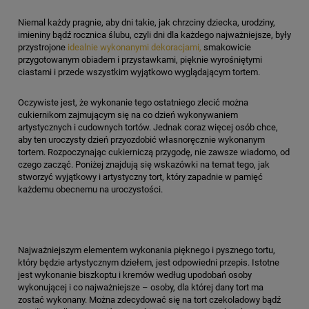
Niemal każdy pragnie, aby dni takie, jak chrzciny dziecka, urodziny,
imieniny bądź rocznica ślubu, czyli dni dla każdego najważniejsze, były
przystrojone
idealnie wykonanymi dekoracjami,
smakowicie
przygotowanym obiadem i przystawkami, pięknie wyrośniętymi
ciastami i przede wszystkim wyjątkowo wyglądającym tortem.
Oczywiste jest, że wykonanie tego ostatniego zlecić można
cukiernikom zajmującym się na co dzień wykonywaniem
artystycznych i cudownych tortów. Jednak coraz więcej osób chce,
aby ten uroczysty dzień przyozdobić własnoręcznie wykonanym
tortem. Rozpoczynając cukierniczą przygodę, nie zawsze wiadomo, od
czego zacząć. Poniżej znajdują się wskazówki na temat tego, jak
stworzyć wyjątkowy i artystyczny tort, który zapadnie w pamięć
każdemu obecnemu na uroczystości.
Najważniejszym elementem wykonania pięknego i pysznego tortu,
który będzie artystycznym dziełem, jest odpowiedni przepis. Istotne
jest wykonanie biszkoptu i kremów według upodobań osoby
wykonującej i co najważniejsze – osoby, dla której dany tort ma
zostać wykonany. Można zdecydować się na tort czekoladowy bądź