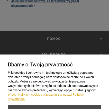
Jakie dekoracje sprawią, że tort będzie wyglądał
niepowtarzalnie?
POMOC
MOJE KONTO
Dbamy o Twoją prywatność
PŁATNOŚCI I DOSTAWA
Pliki cookies i pokrewne im technologie umożliwiają poprawne
działanie strony i pomagają nam dostosować ofertę do Twoich
potrzeb. Możesz zaakceptować wykorzystanie przez nas
INFORMACJE
wszystkich tych plików i przejść do sklepu lub dostosować użycie
plików do swoich preferencji, wybierając opcję "Dostosuj zgody".
Więcej o plikach cookies przeczytasz w naszej Polityce
prywatności.
DANE FIRMY