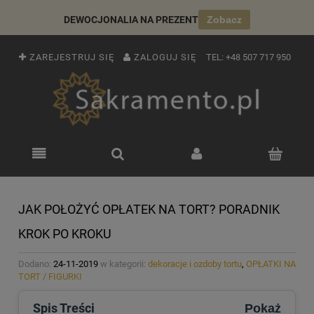
DEWOCJONALIA NA PREZENT
Zobacz
ZAREJESTRUJ SIĘ
ZALOGUJ SIĘ
TEL:
+48 507 717 950
JAK POŁOŻYĆ OPŁATEK NA TORT? PORADNIK
KROK PO KROKU
Dodano:
24-11-2019
w kategorii:
dekoracje i ozdoby tortu
,
OPŁATKI NA
TORT / FIGURKI
Spis Treści
Pokaż