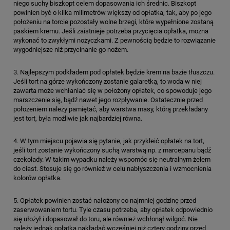
niego suchy biszkopt celem dopasowania ich średnic. Biszkopt
powinien być o kilka milimetrów większy od opłatka, tak, aby po jego
położeniu na torcie pozostały wolne brzegi, które wypełnione zostaną
paskiem kremu. Jeśli zaistnieje potrzeba przycięcia opłatka, można
wykonać to zwykłymi nożyczkami. Z pewnością będzie to rozwiązanie
wygodniejsze niż przycinanie go nożem.
3. Najlepszym podkładem pod opłatek będzie krem na bazie tłuszczu.
Jeśli tort na górze wykończony zostanie galaretką, to woda w niej
zawarta może wchłaniać się w położony opłatek, co spowoduje jego
marszczenie się, bądź nawet jego rozpływanie. Ostatecznie przed
położeniem należy pamiętać, aby warstwa masy, którą przekładany
jest tort, była możliwie jak najbardziej równa.
4. W tym miejscu pojawia się pytanie, jak przykleić opłatek na tort,
jeśli tort zostanie wykończony suchą warstwą np. z marcepanu bądź
czekolady. W takim wypadku należy wspomóc się neutralnym żelem
do ciast. Stosuje się go również w celu nabłyszczenia i wzmocnienia
kolorów opłatka.
5. Opłatek powinien zostać nałożony co najmniej godzinę przed
zaserwowaniem tortu. Tyle czasu potrzeba, aby opłatek odpowiednio
się ułożył i dopasował do toru, ale również wchłonął wilgoć. Nie
należy jednak opłatka nakładać wcześniej niż cztery godziny przed