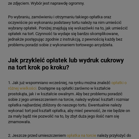
ze zdjęciem. Wybór jest naprawdę ogromny.
Po wybraniu, zamówieniu i otrzymaniu takiego opłatka oraz
oczywiście po wykonaniu podstawy tortu należy na nim umieścić
wybrany opłatek. Poniżej znajdują się wskazówki na to, jak umieścić
opłatek na tort. Czynność ta wydaje się bardzo skomplikowane,
jednakże postępując zgodnie z instrukcją, z pewnością każdy bez
problemu poradzi sobie z wykonaniem tortowego arcydzieła.
Jak przykleić opłatek lub wydruk cukrowy
na tort krok po kroku?
1. Jak już wspomniano wcześniej, na rynku można znaleźć
opłatki o
różnej wielkości.
Dostępne są opłatki zarówno w kształcie
prostokąta, jak i w kształcie owalnym. Aby bez problemu poradzić
sobie z jego umieszczeniem na torcie, należy wybrać kształt i rozmiar
opłatka najbardziej zbliżony do naszego tortu. Ewentualnie należy
wykonać tort pod kształt opłatka, aby mieć pewność, że nie będzie on
za mały bądź nie pozwolić na to, by zbyt duża jego ilość nam się
zmarnowała.
2. Jeszcze przed umieszczeniem
opłatka na torcie
należy przyłożyć do