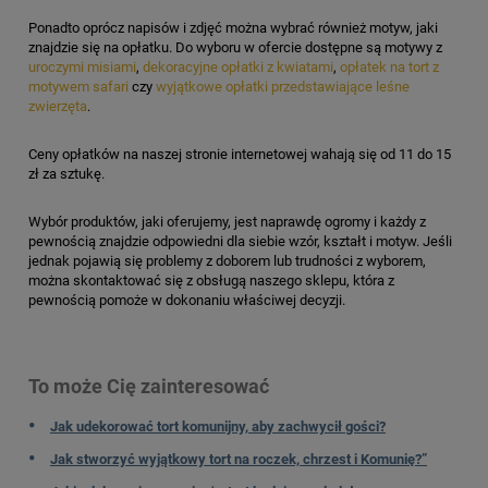
Ponadto oprócz napisów i zdjęć można wybrać również motyw, jaki
znajdzie się na opłatku. Do wyboru w ofercie dostępne są motywy z
uroczymi misiami
,
dekoracyjne opłatki z kwiatami
,
opłatek na tort z
motywem safari
czy
wyjątkowe opłatki przedstawiające leśne
zwierzęta
.
Ceny opłatków na naszej stronie internetowej wahają się od 11 do 15
zł za sztukę.
Wybór produktów, jaki oferujemy, jest naprawdę ogromy i każdy z
pewnością znajdzie odpowiedni dla siebie wzór, kształt i motyw. Jeśli
jednak pojawią się problemy z doborem lub trudności z wyborem,
można skontaktować się z obsługą naszego sklepu, która z
pewnością pomoże w dokonaniu właściwej decyzji.
To może Cię zainteresować
Jak udekorować tort komunijny, aby zachwycił gości?
Jak stworzyć wyjątkowy tort na roczek, chrzest i Komunię?”