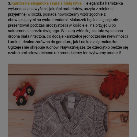
3.
Kamizelka elegancka szara z białą nitką
– elegancka kamizelka
wykonana z najwyższej jakości materiałów, uszyta z miękkiej i
przyjemnej włóczki, posiada nowoczesny wzór zgodnie z
obowiązującymi na rynku trendami. Maluszek będzie się pięknie
prezentował podczas uroczystości w kościele i na przyjęciu po
sakramencie chrztu świętego. W szarą włóczkę została wpleciona
drobna biała niteczka, co dodaje kamizelce jednocześnie niewinności
i uroku. Idealna zarówno do garnituru, jak i na koszulę maluszka.
Ogrzeje i nie skrępuje ruchów. Najważniejsze, że dzieciątko będzie się
czuło komfortowo. Mocno rekomendujemy ten wytworny produkt!