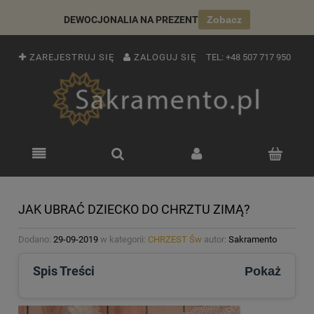
DEWOCJONALIA NA PREZENT
Zobacz
ZAREJESTRUJ SIĘ
ZALOGUJ SIĘ
TEL:
+48 507 717 950
JAK UBRAĆ DZIECKO DO CHRZTU ZIMĄ?
Dodano:
29-09-2019
w kategorii:
CHRZEST Św
autor:
Sakramento
Spis Treści
Pokaż