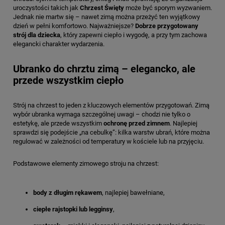
uroczystości takich jak
Chrzest Święty
może być sporym wyzwaniem.
Jednak nie martw się – nawet zimą można przeżyć ten wyjątkowy
dzień w pełni komfortowo. Najważniejsze?
Dobrze przygotowany
strój dla dziecka
, który zapewni ciepło i wygodę, a przy tym zachowa
elegancki charakter wydarzenia.
Ubranko do chrztu zimą – elegancko, ale
przede wszystkim ciepło
Strój na chrzest to jeden z kluczowych elementów przygotowań. Zimą
wybór ubranka wymaga szczególnej uwagi – chodzi nie tylko o
estetykę, ale przede wszystkim
ochronę przed zimnem
. Najlepiej
sprawdzi się podejście „na cebulkę”: kilka warstw ubrań, które można
regulować w zależności od temperatury w kościele lub na przyjęciu.
Podstawowe elementy zimowego stroju na chrzest:
body z długim rękawem
, najlepiej bawełniane,
ciepłe rajstopki lub legginsy
,