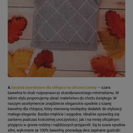
4.
Spodnie bawełniane dla chłopca na chrzest święty
– szara
bawełna to znak rozpoznawczy skandynawskiego minimalizmu. W
takim stylu proponujemy ubrać maleństwo do chrztu świętego. W
naszym asortymencie znajdziecie eleganckie spodnie z szarej
bawełny dla chłopca, który stanowią niezbędny dodatek do stylizacji
małego eleganta. Bardzo miękkie i wygodne, idealnie sprawdzą się
zarówno podczas kościelnej uroczystości, jak i na mniej oficjalnym
przyjęciu w gronie rodziny i najbliższych przyjaciół. Są to szare spodnie
slim, wykonane ze 100% bawełny, posiadają dwa zapinane guziczki