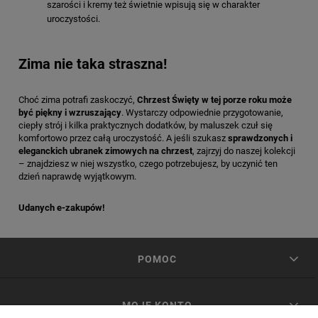
szarości i kremy też świetnie wpisują się w charakter
uroczystości.
Zima nie taka straszna!
Choć zima potrafi zaskoczyć,
Chrzest Święty w tej porze roku może
być piękny i wzruszający
. Wystarczy odpowiednie przygotowanie,
ciepły strój i kilka praktycznych dodatków, by maluszek czuł się
komfortowo przez całą uroczystość. A jeśli szukasz
sprawdzonych i
eleganckich ubranek zimowych na chrzest
, zajrzyj do naszej kolekcji
– znajdziesz w niej wszystko, czego potrzebujesz, by uczynić ten
dzień naprawdę wyjątkowym.
Udanych e-zakupów!
POMOC
MOJE KONTO