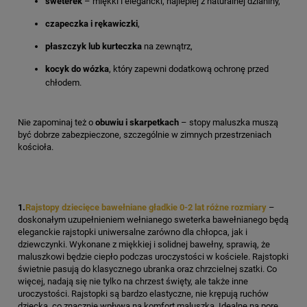
sweterek
– miękki i elegancki, najlepiej z naturalnej dzianiny,
czapeczka i rękawiczki
,
płaszczyk lub kurteczka
na zewnątrz,
kocyk do wózka
, który zapewni dodatkową ochronę przed
chłodem.
Nie zapominaj też o
obuwiu i skarpetkach
– stopy maluszka muszą
być dobrze zabezpieczone, szczególnie w zimnych przestrzeniach
kościoła.
1.
Rajstopy dziecięce bawełniane gładkie 0-2 lat różne rozmiary
–
doskonałym uzupełnieniem wełnianego sweterka bawełnianego będą
eleganckie rajstopki uniwersalne zarówno dla chłopca, jak i
dziewczynki. Wykonane z miękkiej i solidnej bawełny, sprawią, że
maluszkowi będzie ciepło podczas uroczystości w kościele. Rajstopki
świetnie pasują do klasycznego ubranka oraz chrzcielnej szatki. Co
więcej, nadają się nie tylko na chrzest święty, ale także inne
uroczystości. Rajstopki są bardzo elastyczne, nie krępują ruchów
dziecka, co znacznie wpływa na komfort maluszka. Idealne na porę