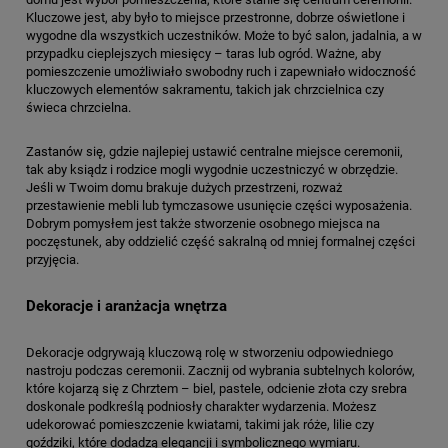
Kluczowe jest, aby było to miejsce przestronne, dobrze oświetlone i
wygodne dla wszystkich uczestników. Może to być salon, jadalnia, a w
przypadku cieplejszych miesięcy – taras lub ogród. Ważne, aby
pomieszczenie umożliwiało swobodny ruch i zapewniało widoczność
kluczowych elementów sakramentu, takich jak chrzcielnica czy
świeca chrzcielna.
Zastanów się, gdzie najlepiej ustawić centralne miejsce ceremonii,
tak aby ksiądz i rodzice mogli wygodnie uczestniczyć w obrzędzie.
Jeśli w Twoim domu brakuje dużych przestrzeni, rozważ
przestawienie mebli lub tymczasowe usunięcie części wyposażenia.
Dobrym pomysłem jest także stworzenie osobnego miejsca na
poczęstunek, aby oddzielić część sakralną od mniej formalnej części
przyjęcia.
Dekoracje i aranżacja wnętrza
Dekoracje odgrywają kluczową rolę w stworzeniu odpowiedniego
nastroju podczas ceremonii. Zacznij od wybrania subtelnych kolorów,
które kojarzą się z Chrztem – biel, pastele, odcienie złota czy srebra
doskonale podkreślą podniosły charakter wydarzenia. Możesz
udekorować pomieszczenie kwiatami, takimi jak róże, lilie czy
goździki, które dodadzą elegancji i symbolicznego wymiaru.