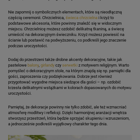
Nie zapomnij o symbolicznych elementach, które są nieodłączną
częścią ceremonii. Chrzcielnica,
świeca chrzcielna
i krzyż to
podstawowe akcesoria, które powinny znaleźć się w widocznym
miejscu. Chrzcielnicę możesz ozdobić delikatną tkaniną, a świecę
umieścić na dekoracyjnym świeczniku. Krzyż możesz powiesić na
ścianie lub postawić na podwyższeniu, co podkreśli jego znaczenie
podczas uroczystości.
Dodaj do przestrzeni także drobne akcenty dekoracyjne, takie jak
pastelowe
balony
,
girlandy
czy
serwetki
z motywem religijnym. Warto
pomyśleć o dekoracyjnym stole, na którym znajdą się np. pamiątki dla
gości, zaproszenia czy podziękowania. Dobrze jest również
przygotować wygodne miejsca siedzące dla gości – np. ozdobić
krzesła delikatnymi wstążkami w kolorach dopasowanych do motywu
uroczystości.
Pamiętaj, że dekoracje powinny nie tylko zdobić, ale też wzmacniać
atmosferę modlitwy i refleksji. Dzięki harmonijnej aranżacji wnętrza
stworzysz przestrzeń, która będzie sprzyjać skupieniu i wzruszeniom,
a jednocześnie podkreśli wyjątkowy charakter tego dnia.