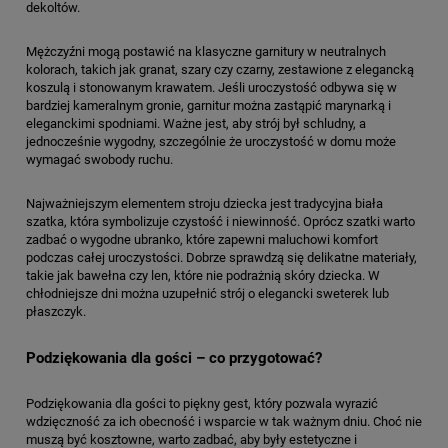
dekoltów.
Mężczyźni mogą postawić na klasyczne garnitury w neutralnych
kolorach, takich jak granat, szary czy czarny, zestawione z elegancką
koszulą i stonowanym krawatem. Jeśli uroczystość odbywa się w
bardziej kameralnym gronie, garnitur można zastąpić marynarką i
eleganckimi spodniami. Ważne jest, aby strój był schludny, a
jednocześnie wygodny, szczególnie że uroczystość w domu może
wymagać swobody ruchu.
Najważniejszym elementem stroju dziecka jest tradycyjna biała
szatka, która symbolizuje czystość i niewinność. Oprócz szatki warto
zadbać o wygodne ubranko, które zapewni maluchowi komfort
podczas całej uroczystości. Dobrze sprawdzą się delikatne materiały,
takie jak bawełna czy len, które nie podrażnią skóry dziecka. W
chłodniejsze dni można uzupełnić strój o elegancki sweterek lub
płaszczyk.
Podziękowania dla gości – co przygotować?
Podziękowania dla gości to piękny gest, który pozwala wyrazić
wdzięczność za ich obecność i wsparcie w tak ważnym dniu. Choć nie
muszą być kosztowne, warto zadbać, aby były estetyczne i