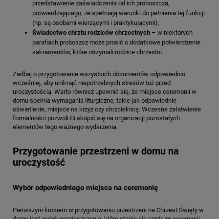
przedstawienie zaświadczenia od ich proboszcza,
potwierdzającego, że spełniają warunki do pełnienia tej funkcji
(np. są osobami wierzącymi i praktykującymi).
Świadectwo chrztu rodziców chrzestnych
– w niektórych
parafiach proboszcz może prosić o dodatkowe potwierdzenie
sakramentów, które otrzymali rodzice chrzestni.
Zadbaj o przygotowanie wszystkich dokumentów odpowiednio
wcześniej, aby uniknąć niepotrzebnych stresów tuż przed
uroczystością. Warto również upewnić się, że miejsce ceremonii w
domu spełnia wymagania liturgiczne, takie jak odpowiednie
oświetlenie, miejsce na krzyż czy chrzcielnicę. Wczesne załatwienie
formalności pozwoli Ci skupić się na organizacji pozostałych
elementów tego ważnego wydarzenia.
Przygotowanie przestrzeni w domu na
uroczystość
Wybór odpowiedniego miejsca na ceremonię
Pierwszym krokiem w przygotowaniu przestrzeni na Chrzest Święty w
domu jest wybór pomieszczenia, które stanie się centrum ceremonii.