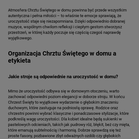
Atmosfera Chrztu Świętego w domu powinna być przede wszystkim
autentyczna i pełna miłości – to właśnie te emocje sprawiają, że
uroczystość staje się niezapomniana. Dzięki odpowiednio dobranej
muzyce, wspólnym chwilom refleksji i ciepłym gestom stworzysz
przestrzeń, w której każdy poczuje się częścią czegoś naprawdę
wyjątkowego.
Organizacja Chrztu Świętego w domu a
etykieta
Jakie stroje są odpowiednie na uroczystość w domu?
Mimo że uroczystość odbywa się w domowym otoczeniu, warto
zachować odpowiedni poziom elegancji w doborze stroju. W końcu
Chrzest Święty to wyjątkowe wydarzenie o głębokim znaczeniu
duchowym, które zasługuje na podniosłą oprawę. Rodzice oraz
chrzestni powinni wybrać klasyczne i ponadczasowe stylizacje, które
podkreślą wagę uroczystości. Dla kobiet idealne będą sukienki w
pastelowych odcieniach, takich jak pudrowy róż, błękit, beż czy mięta,
które emanują subtelnością i harmonią. Dobrze sprawdzą się też
proste fasony, pozbawione zbyt odważnych ozdób czy głębokich