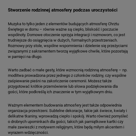
Stworzenie rodzinnej atmosfery podczas uroczystości
Muzyka to tylko jeden z elementów budujących atmosferę Chrztu
Świętego w domu – równie ważne są ciepło, bliskość i poczucie
wspólnoty. Domowe otoczenie sprzyja integracji i rozmowom, co jest
trudniejsze do osiągnięcia w dużych, formalnych przestrzeniach.
Rozmowy przy stole, wspólne wspomnienia i dzielenie się przeżyciami
związanymi z sakramentem tworzą wyjątkowe chwile, które pozostają
w pamięci na długo.
Warto zadbać o małe gesty, które wzmocnią rodzinną atmosferę – np.
modlitwa prowadzona przez jednego z członków rodziny, czy wspólne
zaśpiewanie pieśni na zakończenie ceremonii. Możesz także
przygotować krótkie przemówienie lub słowa podziękowania dla
gości, które podkreślą ich znaczenie w tym wyjątkowym dniu.
Ważnym elementem budowania atmosfery jest także odpowiednia
organizacja przestrzeni. Subtelne dekoracje, takie jak świece, kwiaty i
delikatne tkaniny, wprowadzą ciepło i spokój. Warto również pomyśleć
o drobnych upominkach dla gości, takich jak pamiątkowe kartki czy
małe zawieszki z motywem religijnym, które będą miłym akcentem i
wyrazem wdzięczności.