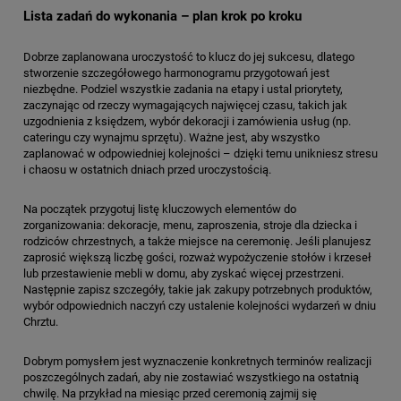
Lista zadań do wykonania – plan krok po kroku
Dobrze zaplanowana uroczystość to klucz do jej sukcesu, dlatego
stworzenie szczegółowego harmonogramu przygotowań jest
niezbędne. Podziel wszystkie zadania na etapy i ustal priorytety,
zaczynając od rzeczy wymagających najwięcej czasu, takich jak
uzgodnienia z księdzem, wybór dekoracji i zamówienia usług (np.
cateringu czy wynajmu sprzętu). Ważne jest, aby wszystko
zaplanować w odpowiedniej kolejności – dzięki temu unikniesz stresu
i chaosu w ostatnich dniach przed uroczystością.
Na początek przygotuj listę kluczowych elementów do
zorganizowania: dekoracje, menu, zaproszenia, stroje dla dziecka i
rodziców chrzestnych, a także miejsce na ceremonię. Jeśli planujesz
zaprosić większą liczbę gości, rozważ wypożyczenie stołów i krzeseł
lub przestawienie mebli w domu, aby zyskać więcej przestrzeni.
Następnie zapisz szczegóły, takie jak zakupy potrzebnych produktów,
wybór odpowiednich naczyń czy ustalenie kolejności wydarzeń w dniu
Chrztu.
Dobrym pomysłem jest wyznaczenie konkretnych terminów realizacji
poszczególnych zadań, aby nie zostawiać wszystkiego na ostatnią
chwilę. Na przykład na miesiąc przed ceremonią zajmij się