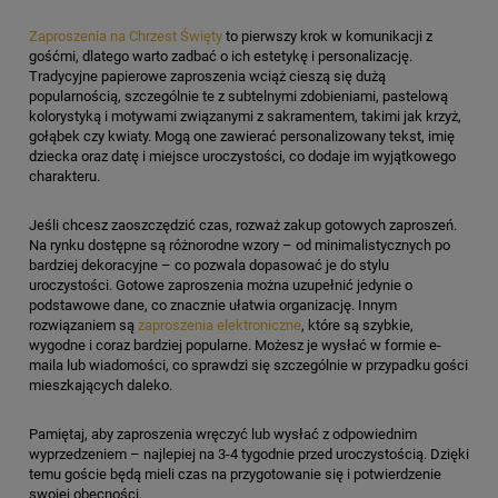
Zaproszenia na Chrzest Święty
to pierwszy krok w komunikacji z
gośćmi, dlatego warto zadbać o ich estetykę i personalizację.
Tradycyjne papierowe zaproszenia wciąż cieszą się dużą
popularnością, szczególnie te z subtelnymi zdobieniami, pastelową
kolorystyką i motywami związanymi z sakramentem, takimi jak krzyż,
gołąbek czy kwiaty. Mogą one zawierać personalizowany tekst, imię
dziecka oraz datę i miejsce uroczystości, co dodaje im wyjątkowego
charakteru.
Jeśli chcesz zaoszczędzić czas, rozważ zakup gotowych zaproszeń.
Na rynku dostępne są różnorodne wzory – od minimalistycznych po
bardziej dekoracyjne – co pozwala dopasować je do stylu
uroczystości. Gotowe zaproszenia można uzupełnić jedynie o
podstawowe dane, co znacznie ułatwia organizację. Innym
rozwiązaniem są
zaproszenia elektroniczne
, które są szybkie,
wygodne i coraz bardziej popularne. Możesz je wysłać w formie e-
maila lub wiadomości, co sprawdzi się szczególnie w przypadku gości
mieszkających daleko.
Pamiętaj, aby zaproszenia wręczyć lub wysłać z odpowiednim
wyprzedzeniem – najlepiej na 3-4 tygodnie przed uroczystością. Dzięki
temu goście będą mieli czas na przygotowanie się i potwierdzenie
swojej obecności.