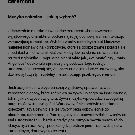
ceremonii
Muzyka sakralna – jak ją wybrać?
Odpowiednia muzyka może nadać ceremonii Chrztu Świętego
wyjątkowego charakteru, podkreślając jej duchowy wymiar i tworząc
wzruszającą atmosferę. Wybór utworów sakralnych jest kluczowy –
najlepiej postawić na kompozycje, które są dobrze znane i kojarzą się
z podniosłymi chwilami. Możesz zdecydować się na odtwarzanie
muzyki z głośnika – popularne pieśni takie jak „Ave Maria” czy „Panis
Angelicus” doskonale sprawdzą się podczas tego rodzaju
uroczystości. Upewnij się, że sprzęt audio jest dobrze ustawiony, aby
dźwięk był czysty i subtelny, nie zakłócając przebiegu ceremonii.
Jeśli pragniesz stworzyć bardziej wyjątkową oprawę, rozważ
zaproszenie osoby, która zaśpiewa na żywo lub zagra na instrumencie,
takim jak skrzypce czy gitara. Żywa muzyka wprowadza szczególną
aurę i może wzruszyć gości. Warto wcześniej omówić repertuar z
księdzem, aby upewnić się, że utwory będą odpowiednie do
charakteru sakramentu. Pamiętaj, aby dostosować wybór utworów do
stylu uroczystości – bardziej tradycyjna muzyka będzie pasować do
klasycznych aranżacji, podczas gdy prostsze pieśni sprawdzą się w
kameralnym, domowym otoczeniu.