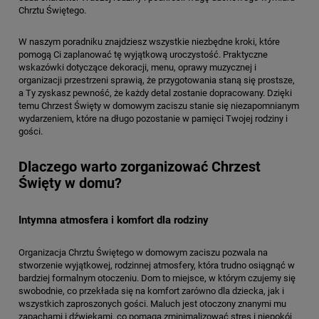
Chrztu Świętego.
W naszym poradniku znajdziesz wszystkie niezbędne kroki, które
pomogą Ci zaplanować tę wyjątkową uroczystość. Praktyczne
wskazówki dotyczące dekoracji, menu, oprawy muzycznej i
organizacji przestrzeni sprawią, że przygotowania staną się prostsze,
a Ty zyskasz pewność, że każdy detal zostanie dopracowany. Dzięki
temu Chrzest Święty w domowym zaciszu stanie się niezapomnianym
wydarzeniem, które na długo pozostanie w pamięci Twojej rodziny i
gości.
Dlaczego warto zorganizować Chrzest
Święty w domu?
Intymna atmosfera i komfort dla rodziny
Organizacja Chrztu Świętego w domowym zaciszu pozwala na
stworzenie wyjątkowej, rodzinnej atmosfery, która trudno osiągnąć w
bardziej formalnym otoczeniu. Dom to miejsce, w którym czujemy się
swobodnie, co przekłada się na komfort zarówno dla dziecka, jak i
wszystkich zaproszonych gości. Maluch jest otoczony znanymi mu
zapachami i dźwiękami, co pomaga zminimalizować stres i niepokój