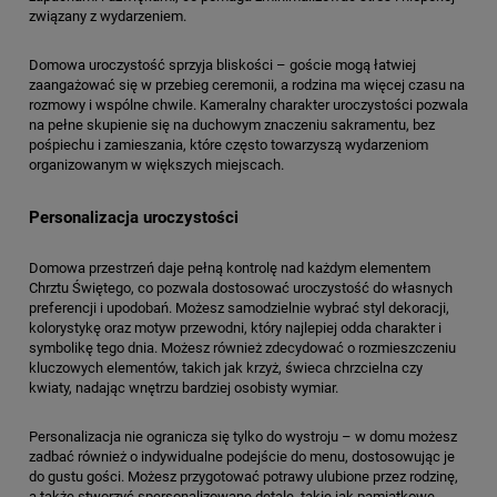
związany z wydarzeniem.
Domowa uroczystość sprzyja bliskości – goście mogą łatwiej
zaangażować się w przebieg ceremonii, a rodzina ma więcej czasu na
rozmowy i wspólne chwile. Kameralny charakter uroczystości pozwala
na pełne skupienie się na duchowym znaczeniu sakramentu, bez
pośpiechu i zamieszania, które często towarzyszą wydarzeniom
organizowanym w większych miejscach.
Personalizacja uroczystości
Domowa przestrzeń daje pełną kontrolę nad każdym elementem
Chrztu Świętego, co pozwala dostosować uroczystość do własnych
preferencji i upodobań. Możesz samodzielnie wybrać styl dekoracji,
kolorystykę oraz motyw przewodni, który najlepiej odda charakter i
symbolikę tego dnia. Możesz również zdecydować o rozmieszczeniu
kluczowych elementów, takich jak krzyż, świeca chrzcielna czy
kwiaty, nadając wnętrzu bardziej osobisty wymiar.
Personalizacja nie ogranicza się tylko do wystroju – w domu możesz
zadbać również o indywidualne podejście do menu, dostosowując je
do gustu gości. Możesz przygotować potrawy ulubione przez rodzinę,
a także stworzyć spersonalizowane detale, takie jak pamiątkowe