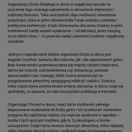
Organizacja Chrztu Świętego w domu to wyjątkowy sposób na
uczczenie tego ważnego sakramentu w atmosferze intymności i
rodzinnej bliskości. Taka uroczystość daje możliwość stworzenia
przestrzeni, która w pełni odzwierciedla Twoje wartości, potrzeby i
estetyczne preferencje. Dzięki domowemu otoczeniu możesz w pełni
kontrolować każdy aspekt wydarzenia – od dekoracji, przez muzykę,
aż po dobór menu – co pozwala nadać ceremonii osobisty i wyjątkowy
charakter.
Jednym z największych atutów organizacji Chrztu w domu jest
wygoda i komfort, zarówno dla rodziców, jak i dla zaproszonych gości.
Brak konieczności przemieszczania się między różnymi miejscami,
takimi jak kościół, sala bankietowa czy restauracja, pozwala
zaoszczędzić czas i energię, które można przeznaczyć na
przygotowanie atmosfery sprzyjającej refleksji i radości. Dziecko,
które często bywa zestresowane zmianą otoczenia, w domu czuje się
spokojniej, co sprawia, że cała uroczystość przebiega w harmonii.
Organizując Chrzest w domu, masz także możliwość pełnego
dopasowania wydarzenia do liczby gości i ich oczekiwań. Kameralne
przyjęcie dla najbliższej rodziny czy większe spotkanie w ogrodzie –
każda z tych opcji jest możliwa, gdy to Ty decydujesz o formie
uroczystości. Dzięki temu możesz stworzyć atmosferę, która najlepiej
odda charakter Waszej rodziny i podkreśli wagę duchowego wymiaru