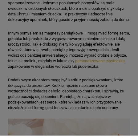
spersonalizowane. Jednym z popularnych pomysłów są małe
świeczki w ozdobnych słoiczkach, które można opatrzyć etykietą z
datą Chrztu i imieniem dziecka. To praktyczny i jednocześnie
dekoracyjny upominek, który goście z przyjemnością zabiorą do domu.
Innym pomysłem są magnesy pamiątkowe – mogą mieć formę serca,
gołąbka lub prostokąta z wygrawerowanym imieniem dziecka i datą
uroczystości. Takie drobiazgi nie tylko wyglądają efektownie, ale
również stanowią trwałą pamiątkę tego wyjątkowego dnia. Jeśli
wolisz coś bardziej uniwersalnego, możesz wybrać drobne słodycze,
takie jak pralinki, migdały w lukrze czy
personalizowane ciasteczka
,
zapakowane w eleganckie woreczki lub pudełeczka.
Dodatkowym akcentem mogą być kartki z podziękowaniami, które
dołączysz do prezentów. Krótkie, ręcznie napisane słowa
wdzięczności dodadzą całości osobistego charakteru i sprawią, że
goście poczują się docenieni. Pamiętaj, że najważniejsze w
podziękowaniach jest serce, które wkładasz w ich przygotowanie –
niezależnie od formy, gest ten zawsze zostanie ciepło odebrany.