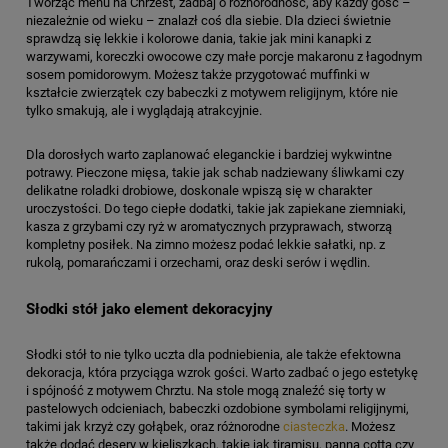
Tworząc menu na Chrzest, zadbaj o różnorodność, aby każdy gość –
niezależnie od wieku – znalazł coś dla siebie. Dla dzieci świetnie
sprawdzą się lekkie i kolorowe dania, takie jak mini kanapki z
warzywami, koreczki owocowe czy małe porcje makaronu z łagodnym
sosem pomidorowym. Możesz także przygotować muffinki w
kształcie zwierzątek czy babeczki z motywem religijnym, które nie
tylko smakują, ale i wyglądają atrakcyjnie.
Dla dorosłych warto zaplanować eleganckie i bardziej wykwintne
potrawy. Pieczone mięsa, takie jak schab nadziewany śliwkami czy
delikatne roladki drobiowe, doskonale wpiszą się w charakter
uroczystości. Do tego ciepłe dodatki, takie jak zapiekane ziemniaki,
kasza z grzybami czy ryż w aromatycznych przyprawach, stworzą
kompletny posiłek. Na zimno możesz podać lekkie sałatki, np. z
rukolą, pomarańczami i orzechami, oraz deski serów i wędlin.
Słodki stół jako element dekoracyjny
Słodki stół to nie tylko uczta dla podniebienia, ale także efektowna
dekoracja, która przyciąga wzrok gości. Warto zadbać o jego estetykę
i spójność z motywem Chrztu. Na stole mogą znaleźć się torty w
pastelowych odcieniach, babeczki ozdobione symbolami religijnymi,
takimi jak krzyż czy gołąbek, oraz różnorodne
ciasteczka
. Możesz
także dodać desery w kieliszkach, takie jak tiramisu, panna cotta czy