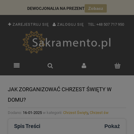
DEWOCJONALIA NA PREZENT
Zobacz
ZAREJESTRUJ SIĘ
ZALOGUJ SIĘ
TEL:
+48 507 717 950
JAK ZORGANIZOWAĆ CHRZEST ŚWIĘTY W
DOMU?
Dodano:
16-01-2025
w kategorii:
Chrzest Święty
,
Chrzest św
Spis Treści
Pokaż