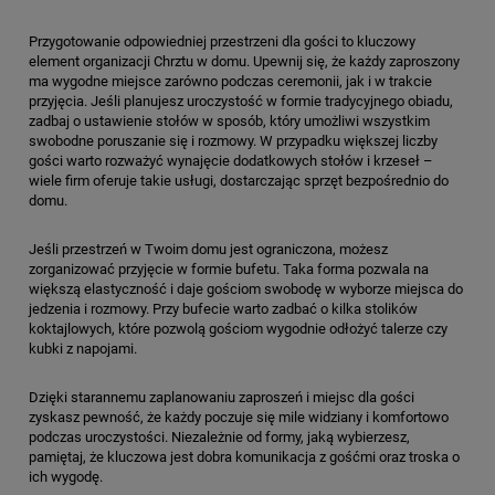
Przygotowanie odpowiedniej przestrzeni dla gości to kluczowy
element organizacji Chrztu w domu. Upewnij się, że każdy zaproszony
ma wygodne miejsce zarówno podczas ceremonii, jak i w trakcie
przyjęcia. Jeśli planujesz uroczystość w formie tradycyjnego obiadu,
zadbaj o ustawienie stołów w sposób, który umożliwi wszystkim
swobodne poruszanie się i rozmowy. W przypadku większej liczby
gości warto rozważyć wynajęcie dodatkowych stołów i krzeseł –
wiele firm oferuje takie usługi, dostarczając sprzęt bezpośrednio do
domu.
Jeśli przestrzeń w Twoim domu jest ograniczona, możesz
zorganizować przyjęcie w formie bufetu. Taka forma pozwala na
większą elastyczność i daje gościom swobodę w wyborze miejsca do
jedzenia i rozmowy. Przy bufecie warto zadbać o kilka stolików
koktajlowych, które pozwolą gościom wygodnie odłożyć talerze czy
kubki z napojami.
Dzięki starannemu zaplanowaniu zaproszeń i miejsc dla gości
zyskasz pewność, że każdy poczuje się mile widziany i komfortowo
podczas uroczystości. Niezależnie od formy, jaką wybierzesz,
pamiętaj, że kluczowa jest dobra komunikacja z gośćmi oraz troska o
ich wygodę.