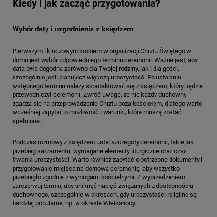
Kiedy i jak zacząć przygotowania?
Wybór daty i uzgodnienia z księdzem
Pierwszym i kluczowym krokiem w organizacji Chrztu Świętego w
domu jest wybór odpowiedniego terminu ceremonii. Ważne jest, aby
data była dogodna zarówno dla Twojej rodziny, jak i dla gości,
szczególnie jeśli planujesz większą uroczystość. Po ustaleniu
wstępnego terminu należy skontaktować się z księdzem, który będzie
przewodniczył ceremonii. Zwróć uwagę, że nie każdy duchowny
zgadza się na przeprowadzenie Chrztu poza kościołem, dlatego warto
wcześniej zapytać o możliwość i warunki, które muszą zostać
spełnione.
Podczas rozmowy z księdzem ustal szczegóły ceremonii, takie jak
przebieg sakramentu, wymagane elementy liturgiczne oraz czas
trwania uroczystości. Warto również zapytać o potrzebne dokumenty i
przygotowanie miejsca na domową ceremonię, aby wszystko
przebiegło zgodnie z wymogami kościelnymi. Z wyprzedzeniem
zarezerwuj termin, aby uniknąć napięć związanych z dostępnością
duchownego, szczególnie w okresach, gdy uroczystości religijne są
bardziej popularne, np. w okresie Wielkanocy.