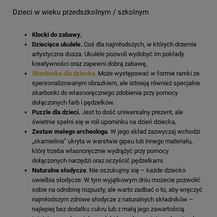
Dzieci w wieku przedszkolnym / szkolnym
Klocki do zabawy
,
Dziecięce ukulele.
Coś dla najmłodszych, w których drzemie
artystyczna dusza. Ukulele pozwoli wydobyć im pokłady
kreatywności oraz zapewni dobrą zabawę,
Skarbonka dla dziecka
. Może występować w formie ramki ze
spersonalizowanym obrazkiem, ale istnieją również specjalne
skarbonki do własnoręcznego zdobienia przy pomocy
dołączonych farb i pędzelków.
Puzzle dla dzieci.
Jest to dość uniwersalny prezent, ale
świetnie spełni się w roli upominku na dzień dziecka,
Zestaw małego archeologa
. W jego skład zazwyczaj wchodzi
„skamielina” ukryta w warstwie gipsu lub innego materiału,
który trzeba własnoręcznie wydrążyć przy pomocy
dołączonych narzędzi oraz oczyścić pędzelkami.
Naturalne słodycze
. Nie oszukujmy się – każde dziecko
uwielbia słodycze. W tym wyjątkowym dniu możecie pozwolić
sobie na odrobinę rozpusty, ale warto zadbać o to, aby wręczyć
najmłodszym zdrowe słodycze z naturalnych składników –
najlepiej bez dodatku cukru lub z małą jego zawartością.