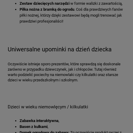
Zestaw dziecięcych narzędzi
w formie walizki z zawartością,
Piłka nożna z bramką do ogrodu
. Coś dla prawdziwych fanów
piłki nożnej, którzy dzięki zestawowi będą mogli trenować jak
prawdziwi profesjonaliści!
Uniwersalne upominki na dzień dziecka
Oczywiście istnieje sporo prezentów, które sprawdzą się doskonale
zarówno w przypadku dziewczynek, jak i chłopców. Tutaj również
warto podzielić pociechy na niemowlaki czy kilkulatki oraz starsze
dzieci w wieku przedszkolnym i szkolnym.
Dzieci w wieku niemowlęcym / kilkulatki
Zabawka interaktywna
,
Basen z kulkami
,
Domek ogrodowy do zabawy
. To oczywiście produkt raczej z