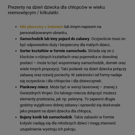
Prezenty na dzień dziecka dla chłopców w wieku
niemowlęcym / kilkulatki
Miś pluszowy z imieniem
lub innym napisem na
personalizowanym ubranku,
Samochodzik lub inny pojazd do zabawy
. Oczywiście musi on
być odpowiednio duży i bezpieczny dla małych dzieci,
Sorter kształtów w formie samochodu
. Składa się on z
klocków o różnych kształtach oraz pojemnika w dowolnej
postaci – może to być wspomniany samochodzik, domek oraz
wiele innych propozycji. Taki podarek na dzień dziecka połączy
zabawę oraz rozwój pociechy. W zależności od formy nadaje
się oczywiście i dla chłopców i dla dziewczynek.
Piankowy miecz
. Może być w wersji laserowej – znanej z
Gwiezdnych Wojen. Do takiego miecza dołączyć możesz
elementy przebrania, jak np. pelerynę. To zapewni długie
godziny wyjątkowo dobrej zabawy i sprawdzi się doskonale
jako prezent na dzień dziecka dla chłopca,
Bujany konik lub samochodzik
. Takie zabawki w formie
kołyski nadają się dla młodszych dzieci i mogą stanowić
uzupełnienie wystroju ich pokoju.