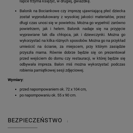
łapce trzyma księżyc, w drugiej, gwiazdkę.
Balonik na Bociankowe czy imprezę ujawniającą płeć dziecka
został wyprodukowany z wysokiej jakości materiałów, przez
długi czas unosi się w powietrzu. Można go wypełnić zarówno
powietrzem, jak i helem. Balonik nadaje się na przyjęcie
wyprawiane tak dla chłopca, jak i dziewczynki. Można go
wykorzystać na kilka różnych sposobów. Można go na przykład
umieścić na ścianie, za miejscem, przy którym zasiądzie
przyszła mama. Równie dobrze będzie się on prezentował
przed wejściem do domu czy restauracji, w której będzie się
odbywała impreza. Balon miś można wykorzystać podczas
robienia pamiątkowej sesji zdjęciowej.
Wymiary
:
przed napompowaniem ok. 72 x 104 cm,
po napompowaniu ok. 55 x 90 cm.
BEZPIECZEŃSTWO
↓