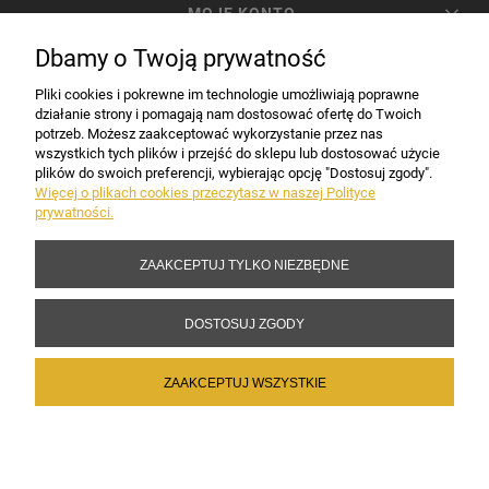
MOJE KONTO
Dbamy o Twoją prywatność
PŁATNOŚCI I DOSTAWA
Pliki cookies i pokrewne im technologie umożliwiają poprawne
działanie strony i pomagają nam dostosować ofertę do Twoich
potrzeb. Możesz zaakceptować wykorzystanie przez nas
INFORMACJE
wszystkich tych plików i przejść do sklepu lub dostosować użycie
plików do swoich preferencji, wybierając opcję "Dostosuj zgody".
Więcej o plikach cookies przeczytasz w naszej Polityce
prywatności.
DANE FIRMY
ZAAKCEPTUJ TYLKO NIEZBĘDNE
Copyright 2017-2026 Sakramento.pl
DOSTOSUJ ZGODY
ZAAKCEPTUJ WSZYSTKIE
POKAŻ PEŁNĄ WERSJĘ STRONY
Sklep internetowy Shoper Premium