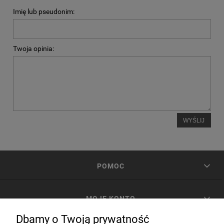
Imię lub pseudonim:
Twoja opinia:
WYŚLIJ
POMOC
MOJE KONTO
Dbamy o Twoją prywatność