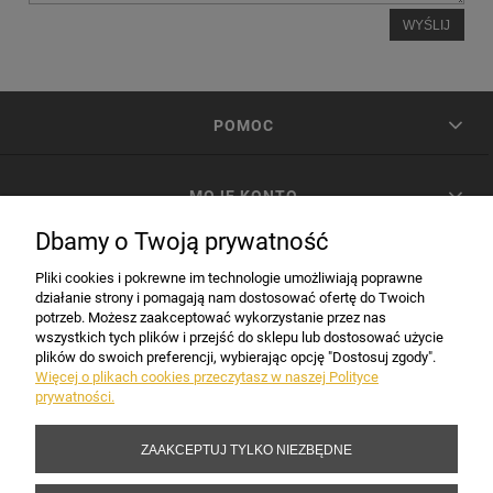
WYŚLIJ
POMOC
MOJE KONTO
Dbamy o Twoją prywatność
PŁATNOŚCI I DOSTAWA
Pliki cookies i pokrewne im technologie umożliwiają poprawne
działanie strony i pomagają nam dostosować ofertę do Twoich
potrzeb. Możesz zaakceptować wykorzystanie przez nas
INFORMACJE
wszystkich tych plików i przejść do sklepu lub dostosować użycie
plików do swoich preferencji, wybierając opcję "Dostosuj zgody".
Więcej o plikach cookies przeczytasz w naszej Polityce
prywatności.
DANE FIRMY
ZAAKCEPTUJ TYLKO NIEZBĘDNE
Copyright 2017-2026 Sakramento.pl