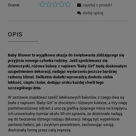
Ocena:
zapytaj o produkt
dodaj opinię
OPIS
Baby Shower to wyjątkowa okazja do świętowania zbliżającego się
przyjścia nowego członka rodziny. Jeśli spodziewasz się
dziewczynki, różowe balony z napisem "Baby Girl" będą doskonałym
uzupełnieniem dekoracji, nadając wydarzeniu jeszcze bardziej
radosny klimat. Delikatne dodatki wprowadzą dookoła siebie
lekkość, ciepło i kolor, dodając uroku każdej chwili tego
szczególnego dnia.
W zestawie znajdziesz sześć lateksowych balonów, z czego dwa są
białe z napisem
"Baby Girl"
w złocistym i różowym kolorze, a trzy mają
pasteloworóżowy odcień z uroczą grafiką śpiącego misia na księżycu.
Ich uniwersalny rozmiar około 30 cm sprawia, że doskonale nadają
się do tworzenia różnego rodzaju dekoracji. Mogą być wypełnione
zarówno helem, jak i zwykłym powietrzem, zachowując swoją
doskonałą formę przez całą imprezę.