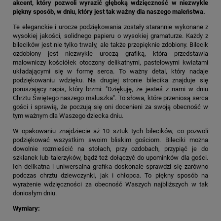
akcent, który pozwoli wyrazić głęboką wdzięczność w niezwykle
piękny sposób, w dniu, który jest tak ważny dla naszego maleństwa.
Te eleganckie i urocze podziękowania zostały starannie wykonane z
wysokiej jakości, solidnego papieru o wysokiej gramaturze. Każdy z
bilecików jest nie tylko trwały, ale także przepięknie zdobiony. Bilecik
ozdobiony jest niezwykle uroczą grafiką, która przedstawia
malowniczy kościółek otoczony delikatnymi, pastelowymi kwiatami
układającymi się w formę serca. To ważny detal, który nadaje
podziękowaniu wdzięku. Na drugiej stronie bilecika znajduje się
poruszający napis, który brzmi: "Dziękuję, że jesteś z nami w dniu
Chrztu Świętego naszego maluszka". To słowa, które przeniosą serca
gości i sprawią, że poczują się oni docenieni za swoją obecność w
tym ważnym dla Waszego dziecka dniu.
W opakowaniu znajdziecie aż 10 sztuk tych bilecików, co pozwoli
podziękować wszystkim swoim bliskim gościom. Bileciki można
dowolnie rozmieścić na stołach, przy ozdobach, przypiąć je do
szklanek lub talerzyków, bądź też dołączyć do upominków dla gości.
Ich delikatna i uniwersalna grafika doskonale sprawdzi się zarówno
podczas chrztu dziewczynki, jak i chłopca. To piękny sposób na
wyrażenie wdzięczności za obecność Waszych najbliższych w tak
doniosłym dniu.
Wymiary: