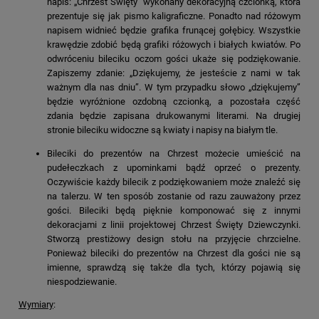
napis: „Chrzest Święty” wykonany dekoracyjną czcionką, która
prezentuje się jak pismo kaligraficzne. Ponadto nad różowym
napisem widnieć będzie grafika frunącej gołębicy. Wszystkie
krawędzie zdobić będą grafiki różowych i białych kwiatów. Po
odwróceniu bileciku oczom gości ukaże się podziękowanie.
Zapiszemy zdanie: „Dziękujemy, że jesteście z nami w tak
ważnym dla nas dniu”. W tym przypadku słowo „dziękujemy”
będzie wyróżnione ozdobną czcionką, a pozostała część
zdania będzie zapisana drukowanymi literami. Na drugiej
stronie bileciku widoczne są kwiaty i napisy na białym tle.
Bileciki do prezentów na Chrzest możecie umieścić na
pudełeczkach z upominkami bądź oprzeć o prezenty.
Oczywiście każdy bilecik z podziękowaniem może znaleźć się
na talerzu. W ten sposób zostanie od razu zauważony przez
gości. Bileciki będą pięknie komponować się z innymi
dekoracjami z linii projektowej Chrzest Święty Dziewczynki.
Stworzą prestiżowy design stołu na przyjęcie chrzcielne.
Ponieważ bileciki do prezentów na Chrzest dla gości nie są
imienne, sprawdzą się także dla tych, którzy pojawią się
niespodziewanie.
Wymiary
: