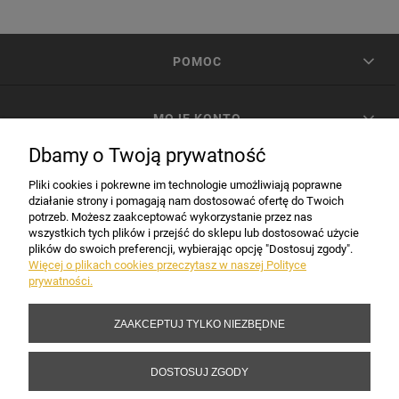
POMOC
MOJE KONTO
Dbamy o Twoją prywatność
PŁATNOŚCI I DOSTAWA
Pliki cookies i pokrewne im technologie umożliwiają poprawne
działanie strony i pomagają nam dostosować ofertę do Twoich
potrzeb. Możesz zaakceptować wykorzystanie przez nas
INFORMACJE
wszystkich tych plików i przejść do sklepu lub dostosować użycie
plików do swoich preferencji, wybierając opcję "Dostosuj zgody".
Więcej o plikach cookies przeczytasz w naszej Polityce
prywatności.
DANE FIRMY
ZAAKCEPTUJ TYLKO NIEZBĘDNE
Copyright 2017-2026 Sakramento.pl
DOSTOSUJ ZGODY