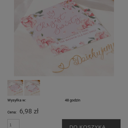
Wysyłka w:
48 godzin
6,98 zł
Cena:
DO KOSZYKA