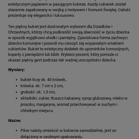
estetycznym papierem w pasującym kolorze. Każdy cukierek został
starannie zapakowany w owijkę z motywem I Komunii Świętej. Całość
prezentuje się elegancko i luksusowo.
Ten piękny bukiet jest doskonałym wyborem dla Dziadków i
Chrzestnych, którzy chcą podkreślić swoją obecność w życiu dziecka
w sposób wyjątkowo słodki i pamiętny. Zjawiskowa forma zachwyci
dziecko komunijne i pozwoli mu cieszyć się wspaniałym smakiem
cukierków. Bukiet to estetyczny dodatek do upominków komunijnych,
koperty z pieniędzmi lub biblii. Wybierz prezent, który pomoże ci
okazać piękny gest podczas tak ważnej uroczystości dziecka.
Wymiary:
bukiet liczy ok. 40 krówek,
krówka: ok. 7 cm x 2 cm,
grubość: ok. 1,5 cm,
składniki: cukier, tłuszcz kakaowy, syrop glukozowy, mleko w
proszku, margaryna, aromat przechowywać w suchym i
chłodnym miejscu.
Ważne:
Piker należy umieścić w bukiecie samodzielnie, jest on
dołączony w osobnym opakowaniu.