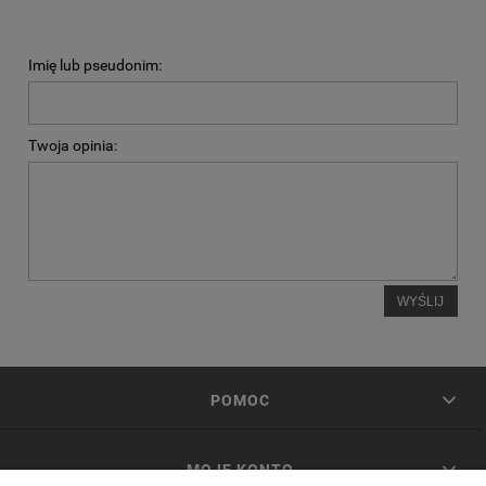
Imię lub pseudonim:
Twoja opinia:
WYŚLIJ
POMOC
MOJE KONTO