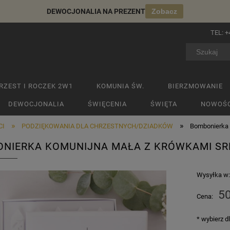
DEWOCJONALIA NA PREZENT
Zobacz
TEL:
+
RZEST I ROCZEK 2W1
KOMUNIA ŚW.
BIERZMOWANIE
DEWOCJONALIA
ŚWIĘCENIA
ŚWIĘTA
NOWOŚC
»
»
CI
PODZIĘKOWANIA DLA CHRZESTNYCH/DZIADKÓW
Bombonierka 
NIERKA KOMUNIJNA MAŁA Z KRÓWKAMI SR
Wysyłka w
50
Cena:
*
wybierz d