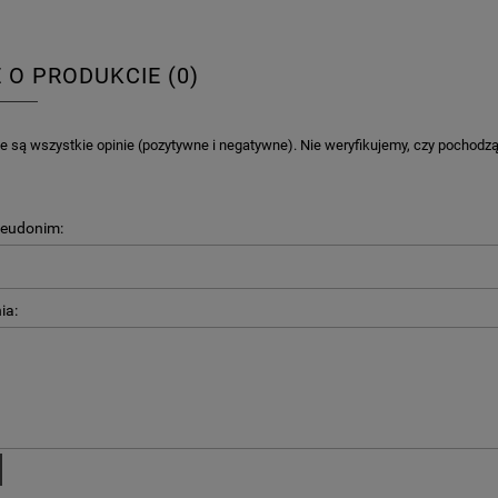
E O PRODUKCIE (0)
 są wszystkie opinie (pozytywne i negatywne). Nie weryfikujemy, czy pochodzą o
seudonim:
ia:
KA PODZIĘKOWANIE ZŁOTA
GIRLANDA BIAŁE PIÓRKA ZE ZŁOTE
ONKA KWADRAT 10SZT
6,98 zł
4,30 zł