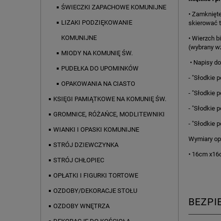
ŚWIECZKI ZAPACHOWE KOMUNIJNE
• Zamknięt
LIZAKI PODZIĘKOWANIE
skierować 
KOMUNIJNE
• Wierzch b
(wybrany wz
MIODY NA KOMUNIĘ ŚW.
• Napisy do
PUDEŁKA DO UPOMINKÓW
- "Słodkie 
OPAKOWANIA NA CIASTO
- "Słodkie 
KSIĘGI PAMIĄTKOWE NA KOMUNIĘ ŚW.
- "Słodkie 
GROMNICE, RÓŻAŃCE, MODLITEWNIKI
- "Słodkie 
WIANKI I OPASKI KOMUNIJNE
Wymiary op
STRÓJ DZIEWCZYNKA
• 16cm x1
STRÓJ CHŁOPIEC
OPŁATKI I FIGURKI TORTOWE
OZDOBY/DEKORACJE STOŁU
BEZP
OZDOBY WNĘTRZA