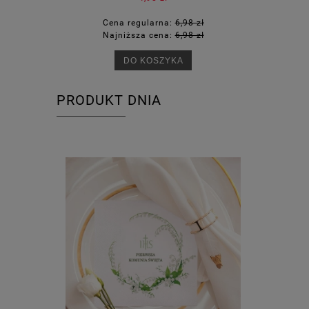
Cena regularna:
6,98 zł
Ce
Najniższa cena:
6,98 zł
Na
DO KOSZYKA
PRODUKT DNIA