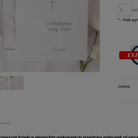
szt
*
- Pole w
Ocena:
przepyszne krówki w eleganckim opakowaniu to prawdziwy podarunek od serca 