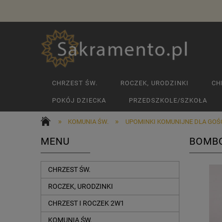
CHRZEST ŚW.
ROCZEK, URODZINKI
CH
POKÓJ DZIECKA
PRZEDSZKOLE/SZKOŁA
»
»
KOMUNIA ŚW.
UPOMINKI KOMUNIJNE DLA GOŚ
MENU
BOMBO
CHRZEST ŚW.
ROCZEK, URODZINKI
CHRZEST I ROCZEK 2W1
KOMUNIA ŚW.