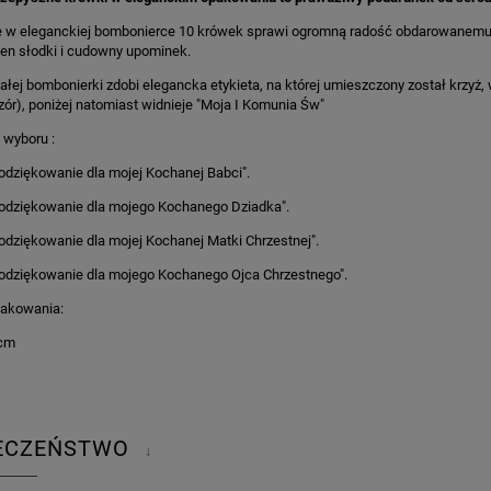
e w eleganckiej bombonierce 10 krówek sprawi ogromną radość obdarowanemu!
ten słodki i cudowny upominek.
iałej bombonierki zdobi elegancka etykieta, na której umieszczony został krzyż
ór), poniżej natomiast widnieje "Moja I Komunia Św"
 wyboru :
podziękowanie dla mojej Kochanej Babci".
podziękowanie dla mojego Kochanego Dziadka".
podziękowanie dla mojej Kochanej Matki Chrzestnej".
podziękowanie dla mojego Kochanego Ojca Chrzestnego".
akowania:
6cm
IECZEŃSTWO
↓