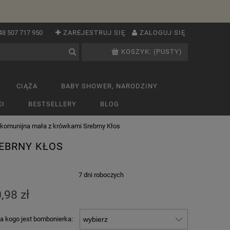
48 507 717 950
ZAREJESTRUJ SIĘ
ZALOGUJ SIĘ
KOSZYK:
(PUSTY)
CIĄŻA
BABY SHOWER, NARODZINY
I
BESTSELLERY
BLOG
komunijna mała z krówkami Srebrny Kłos
EBRNY KŁOS
:
7 dni roboczych
,98 zł
la kogo jest bombonierka: