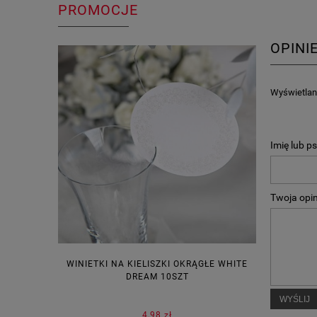
PROMOCJE
OPINI
Wyświetlane
Imię lub p
Twoja opin
WINIETKI NA KIELISZKI OKRĄGŁE WHITE
PUDEŁECZ
DREAM 10SZT
KOR
WYŚLIJ
4,98 zł