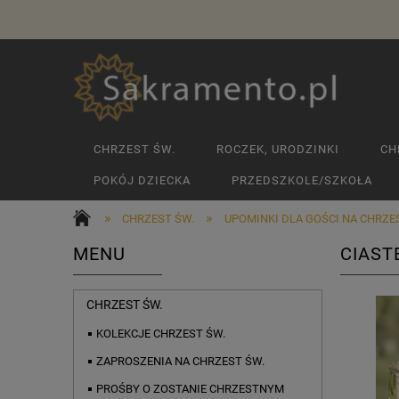
CHRZEST ŚW.
ROCZEK, URODZINKI
CH
POKÓJ DZIECKA
PRZEDSZKOLE/SZKOŁA
»
»
CHRZEST ŚW.
UPOMINKI DLA GOŚCI NA CHRZE
MENU
CIAST
CHRZEST ŚW.
KOLEKCJE CHRZEST ŚW.
ZAPROSZENIA NA CHRZEST ŚW.
PROŚBY O ZOSTANIE CHRZESTNYM