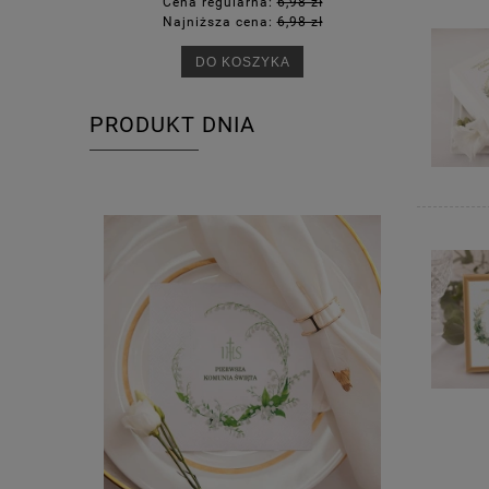
Cena regularna:
6,98 zł
Ce
Najniższa cena:
6,98 zł
Na
DO KOSZYKA
PRODUKT DNIA