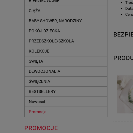
BIERZMOWANIE
Treś
Data
CIĄŻA
Cena
BABY SHOWER, NARODZINY
POKÓJ DZIECKA
BEZP
PRZEDSZKOLE/SZKOŁA
KOLEKCJE
PROD
ŚWIĘTA
DEWOCJONALIA
ŚWIĘCENIA
BESTSELLERY
Nowości
Promocje
PROMOCJE