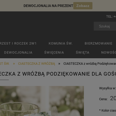
DEWOCJONALIA NA PREZENT
Zobacz
TEL:
+
RZEST I ROCZEK 2W1
KOMUNIA ŚW.
BIERZMOWANIE
DEWOCJONALIA
ŚWIĘCENIA
ŚWIĘTA
NOWOŚC
»
»
ST ŚW.
CIASTECZKA Z WRÓŻBĄ
CIASTECZKA z wróżbą Podziękowani
ECZKA Z WRÓŻBĄ PODZIĘKOWANIE DLA GOŚ
Wysyłka w
20
Cena:
*
Kolor cia