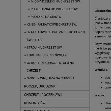
MIODY, DŻEMIKI NA CHRZEST ŚW.
PUDEŁECZKA DO PREZENCIKÓW
Ciasteczka
PUDEŁKA NA CIASTO
Ciasteczka
jest w tra
KSIĘGI PAMIĄTKOWE CHRZTU ŚW.
to nic inne
napisu może
SZATKI I ŚWIECE GROMNICE DO CHRZTU
samego dzi
ŚWIĘTEGO
Czym można
STRÓJ NA CHRZEST ŚW.
nie tylko 
wyjątkowy 
TORT NA CHRZEST ŚWIĘTY
opakowaniu
przysmaki, 
OZDOBY/DEKORACJE STOŁU NA
Wymiary:
CHRZEST
cias
OZDOBY WNĘTRZA NA CHRZEST
waga
ROCZEK, URODZINKI
opak
CHRZEST I ROCZEK 2W1
Ważne:
KOMUNIA ŚW.
Uwag
wróż