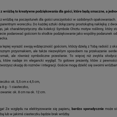
 z wróżbą to kreatywne podziękowania dla gości, które będą smaczne, a jedn
 z wróżbą na poczęstunek dla gości uroczystości w ozdobnych opakowaniach. 
nsparentnym woreczku. Do każdej sztuki dołączamy prostokątną naklejkę z dw
go, jak charakterystyczny dla kolekcji Symbole Chrztu motyw roślinny, który
cie podarować gościom to słodkie podziękowanie jako wspólny podarunek od ro
ecka.
 lepiej wyrazić swoją wdzięczność gościom, którzy dzielą z Tobą radość z o
pysznym przysmakiem, ale także niezwykłym sposobem na przekazanie serdec
smak, ale również symboliczne przesłanie. To więcej niż zwykła słodyc
, które nadaje im elegancki wygląd. To gotowe prezenty, które z pewnośc
tworzysz okazję do rozmów i integracji. Goście mogą dzielić się swoimi wróżba
teczko: ok. 5,5 cm x 4,5 cm,
 8 g - 1 ciasteczko,
owanie: ok. 8 cm na ok. 12 cm.
a! Ze względu na elektryzowanie się papieru,
bardzo sporadycznie
może się
bą lub w jakimś ciasteczku będzie brak wróżby.