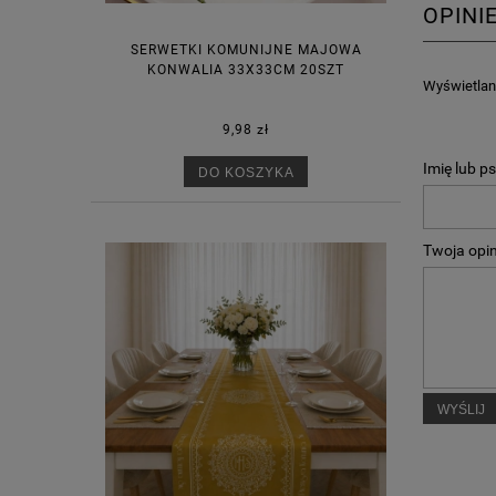
OPINI
SERWETKI KOMUNIJNE MAJOWA
KONWALIA 33X33CM 20SZT
Wyświetlane
9,98 zł
Imię lub p
DO KOSZYKA
Twoja opin
WYŚLIJ