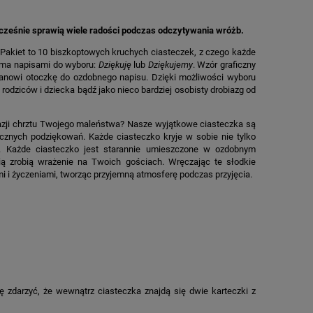
ocześnie sprawią wiele radości podczas odczytywania wróżb.
Pakiet to 10 biszkoptowych kruchych ciasteczek, z czego każde
oma napisami do wyboru:
Dziękuję
lub
Dziękujemy
. Wzór graficzny
 stanowi otoczkę do ozdobnego napisu. Dzięki możliwości wyboru
dziców i dziecka bądź jako nieco bardziej osobisty drobiazg od
kazji chrztu Twojego maleństwa? Nasze wyjątkowe ciasteczka są
znych podziękowań. Każde ciasteczko kryje w sobie nie tylko
z. Każde ciasteczko jest starannie umieszczone w ozdobnym
ią zrobią wrażenie na Twoich gościach. Wręczając te słodkie
mi i życzeniami, tworząc przyjemną atmosferę podczas przyjęcia.
 zdarzyć, że wewnątrz ciasteczka znajdą się dwie karteczki z