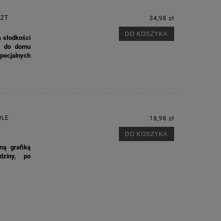
SZT
34,98 zł
DO KOSZYKA
 słodkości
źć do domu
ecjalnych
OLE
18,98 zł
DO KOSZYKA
ną grafiką
dziny, po