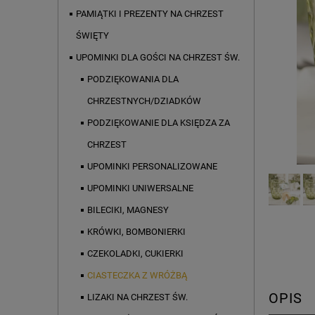
PAMIĄTKI I PREZENTY NA CHRZEST
ŚWIĘTY
UPOMINKI DLA GOŚCI NA CHRZEST ŚW.
PODZIĘKOWANIA DLA
CHRZESTNYCH/DZIADKÓW
PODZIĘKOWANIE DLA KSIĘDZA ZA
CHRZEST
UPOMINKI PERSONALIZOWANE
UPOMINKI UNIWERSALNE
BILECIKI, MAGNESY
KRÓWKI, BOMBONIERKI
CZEKOLADKI, CUKIERKI
CIASTECZKA Z WRÓŻBĄ
OPIS
LIZAKI NA CHRZEST ŚW.