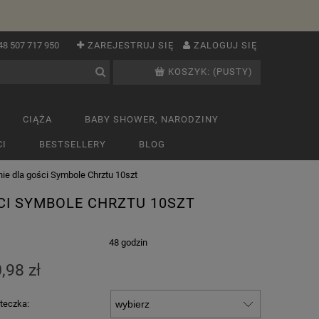
48 507 717 950
ZAREJESTRUJ SIĘ
ZALOGUJ SIĘ
KOSZYK:
(PUSTY)
CIĄŻA
BABY SHOWER, NARODZINY
I
BESTSELLERY
BLOG
e dla gości Symbole Chrztu 10szt
CI SYMBOLE CHRZTU 10SZT
:
48 godzin
,98 zł
steczka: