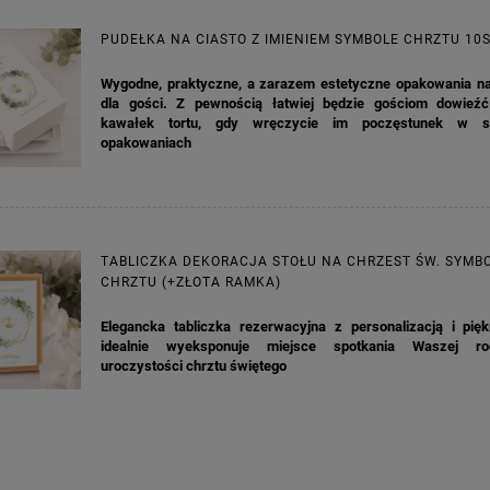
na regularna:
9,98 zł
Cena regularna:
7,30 zł
jniższa cena:
3,00 zł
Najniższa cena:
7,30 zł
PUDEŁKA NA CIASTO Z IMIENIEM SYMBOLE CHRZTU 10
DO KOSZYKA
DO KOSZYKA
Wygodne, praktyczne, a zarazem estetyczne opakowania na
dla gości. Z pewnością łatwiej będzie gościom dowie
kawałek tortu, gdy wręczycie im poczęstunek w sp
opakowaniach
TABLICZKA DEKORACJA STOŁU NA CHRZEST ŚW. SYMB
CHRZTU (+ZŁOTA RAMKA)
Elegancka tabliczka rezerwacyjna z personalizacją i pięk
idealnie wyeksponuje miejsce spotkania Waszej ro
uroczystości chrztu świętego