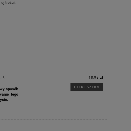
ej treści.
ZTU
18,98 zł
DO KOSZYKA
kowy sposób
wanie tego
ycie.