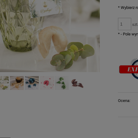
*
Wybierz ro
szt
*
- Pole w
Ocena: