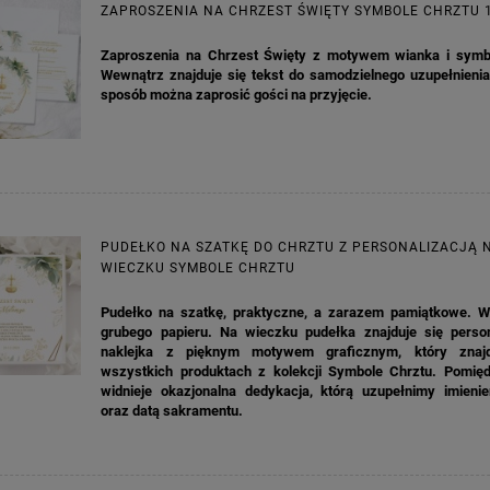
ZAPROSZENIA NA CHRZEST ŚWIĘTY SYMBOLE CHRZTU 
Zaproszenia na Chrzest Święty z motywem wianka i symbo
Wewnątrz znajduje się tekst do samodzielnego uzupełnienia
sposób można zaprosić gości na przyjęcie.
PUDEŁKO NA SZATKĘ DO CHRZTU Z PERSONALIZACJĄ 
WIECZKU SYMBOLE CHRZTU
Pudełko na szatkę, praktyczne, a zarazem pamiątkowe. 
grubego papieru. Na wieczku pudełka znajduje się perso
naklejka z pięknym motywem graficznym, który znajd
wszystkich produktach z kolekcji Symbole Chrztu. Pomięd
KA PODZIĘKOWANIE ZŁOTA
GIRLANDA BIAŁE PIÓRKA ZE ZŁOTE
widnieje okazjonalna dedykacja, którą uzupełnimy imieni
ONKA KWADRAT 10SZT
oraz datą sakramentu.
6,98 zł
4,30 zł