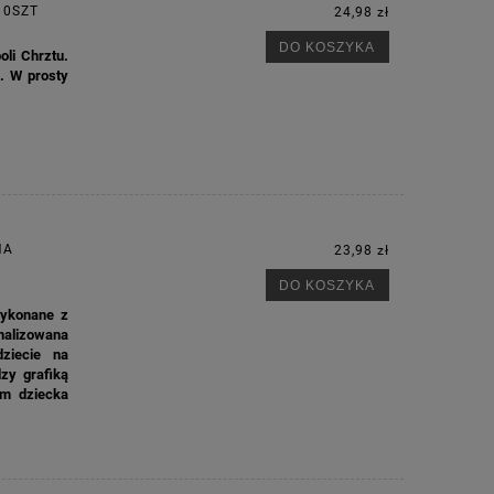
10SZT
24,98 zł
DO KOSZYKA
li Chrztu.
. W prosty
NA
23,98 zł
DO KOSZYKA
Wykonane z
nalizowana
ziecie na
zy grafiką
M
em dziecka