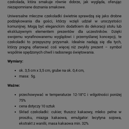
czekolada, która smakuje równie dobrze, jak wygląda, oferując
niezapomniane doznania smakowe.
Uniwersalne mleczne czekoladki świetnie sprawdzą się jako drobne
podziękowania dla gości, którzy wzięli udział w uroczystości
komunijnej. Mogą być eleganckim dodatkiem do dekoracji stołu lub
ekskluzywnym elementem prezentów dla uczestników. Dzięki
swojemu wyrafinowanemu wyglądowi i przemyślanej koncepcji, te
czekoladki to przepyszny przysmak. Idealnie nadają się dla tych,
którzy pragną ofiarować coś więcej niż zwykły prezent – symbol
wspólnie spędzonych chwil i radosnego świętowania.
Wymiary:
ok. 3,5 cm x 3,5 cm, grube na ok. 0,4 cm,
masa: 5g.
Ważne:
przechowywać w temperaturze 12-18°C i wilgotności poniżej
75%
cena dotyczy 10 sztuk
Skład czekoladki: cukier, tłuszcz kakaowy, mleko pełne w
proszku, miazga kakaowa, emulgator: lecytyna sojowa,
ekstrakt z wanilii, masa kakaowa min. 32%