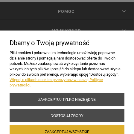
POMOC
MOJE KONTO
Dbamy o Twoją prywatność
PŁATNOŚCI I DOSTAWA
Pliki cookies i pokrewne im technologie umożliwiają poprawne
działanie strony i pomagają nam dostosować ofertę do Twoich
potrzeb. Możesz zaakceptować wykorzystanie przez nas
INFORMACJE
wszystkich tych plików i przejść do sklepu lub dostosować użycie
plików do swoich preferencji, wybierając opcję "Dostosuj zgody".
Więcej o plikach cookies przeczytasz w naszej Polityce
prywatności.
DANE FIRMY
ZAAKCEPTUJ TYLKO NIEZBĘDNE
Copyright 2017-2026 Sakramento.pl
DOSTOSUJ ZGODY
ZAAKCEPTUJ WSZYSTKIE