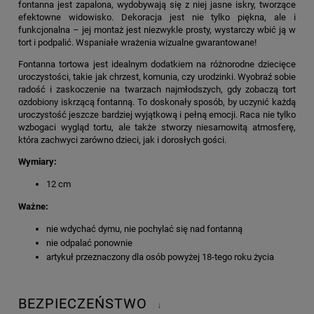
fontanna jest zapalona, wydobywają się z niej jasne iskry, tworzące
efektowne widowisko. Dekoracja jest nie tylko piękna, ale i
funkcjonalna – jej montaż jest niezwykle prosty, wystarczy wbić ją w
tort i podpalić. Wspaniałe wrażenia wizualne gwarantowane!
Fontanna tortowa jest idealnym dodatkiem na różnorodne dziecięce
uroczystości, takie jak chrzest, komunia, czy urodzinki. Wyobraź sobie
radość i zaskoczenie na twarzach najmłodszych, gdy zobaczą tort
ozdobiony iskrzącą fontanną. To doskonały sposób, by uczynić każdą
uroczystość jeszcze bardziej wyjątkową i pełną emocji. Raca nie tylko
wzbogaci wygląd tortu, ale także stworzy niesamowitą atmosferę,
która zachwyci zarówno dzieci, jak i dorosłych gości.
Wymiary:
12 cm
Ważne:
nie wdychać dymu, nie pochylać się nad fontanną
nie odpalać ponownie
artykuł przeznaczony dla osób powyżej 18-tego roku życia
BEZPIECZEŃSTWO
↓