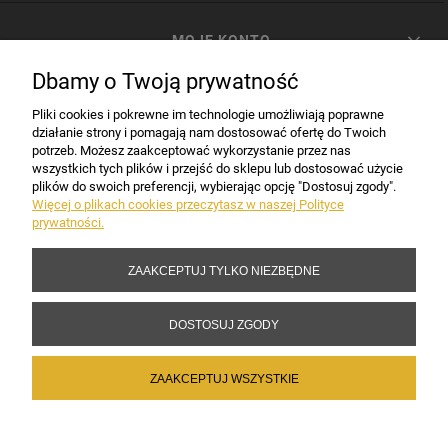
MOJE KONTO
Dbamy o Twoją prywatność
PŁATNOŚCI I DOSTAWA
Pliki cookies i pokrewne im technologie umożliwiają poprawne
działanie strony i pomagają nam dostosować ofertę do Twoich
potrzeb. Możesz zaakceptować wykorzystanie przez nas
INFORMACJE
wszystkich tych plików i przejść do sklepu lub dostosować użycie
plików do swoich preferencji, wybierając opcję "Dostosuj zgody".
Więcej o plikach cookies przeczytasz w naszej Polityce
prywatności.
DANE FIRMY
ZAAKCEPTUJ TYLKO NIEZBĘDNE
Copyright 2017-2026 Sakramento.pl
DOSTOSUJ ZGODY
ZAAKCEPTUJ WSZYSTKIE
POKAŻ PEŁNĄ WERSJĘ STRONY
Sklep internetowy Shoper Premium