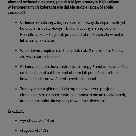
element świeżości na przyjęcie dzięki tym uroczym trójkącikom
w fenomenalnych kolorach! Nie daj się nudzie i pozwól sobie
zaszaleć!
Girlanda składa się z trójkącików w 4 różnych, super modnych
kolorach - musztardowym, białym, czarnym i miętowym.
Ponadto każda z flagietek posiada drobne kropeczki w białym
lub czarnym kolorze.
W zestawie znajduje się 8 flagietek i ok. 2 m sznurka. Należy
złożyć ją samodzielnie.
Girlanda posiada dużo zastosowań, mogą Państwo zawiesić ją
na ścianie, pod sufitem, nad stołem lub pociąć na krótsze
kawałki i udekorować nimi krzesła dla gości.
Tak oryginalna girlanda doda organizowanemu przyjęciu
elegancji i wzniosłości. Świetnie sprawdzi się na urodzinkach,
imieninach, baby shower czy nawet na Sylwestra!
Wymiary:
wysokość ok. 14 cm
długość ok. 1,3 m