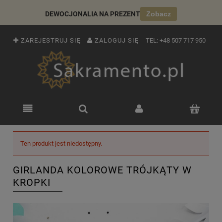
DEWOCJONALIA NA PREZENT
Zobacz
ZAREJESTRUJ SIĘ
ZALOGUJ SIĘ
TEL:
+48 507 717 950
Ten produkt jest niedostępny.
GIRLANDA KOLOROWE TRÓJKĄTY W
KROPKI