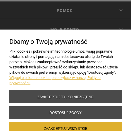
POMOC
MOJE KONTO
Dbamy o Twoją prywatność
PŁATNOŚCI I DOSTAWA
Pliki cookies i pokrewne im technologie umożliwiają poprawne
działanie strony i pomagają nam dostosować ofertę do Twoich
potrzeb. Możesz zaakceptować wykorzystanie przez nas
INFORMACJE
wszystkich tych plików i przejść do sklepu lub dostosować użycie
plików do swoich preferencji, wybierając opcję "Dostosuj zgody".
Więcej o plikach cookies przeczytasz w naszej Polityce
prywatności.
DANE FIRMY
ZAAKCEPTUJ TYLKO NIEZBĘDNE
Copyright 2017-2026 Sakramento.pl
DOSTOSUJ ZGODY
ZAAKCEPTUJ WSZYSTKIE