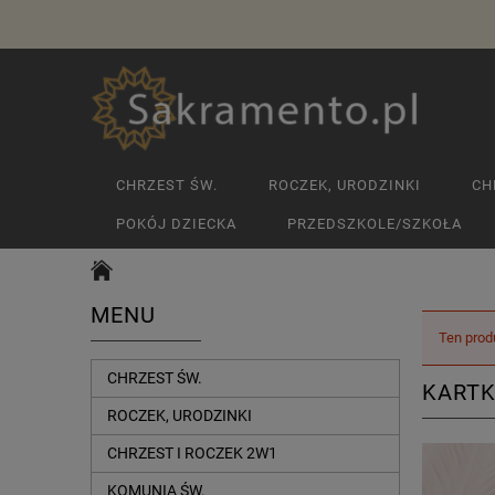
CHRZEST ŚW.
ROCZEK, URODZINKI
CH
POKÓJ DZIECKA
PRZEDSZKOLE/SZKOŁA
MENU
Ten prod
CHRZEST ŚW.
KARTK
ROCZEK, URODZINKI
CHRZEST I ROCZEK 2W1
KOMUNIA ŚW.