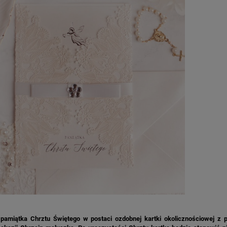
pamiątka Chrztu Świętego w postaci ozdobnej kartki okolicznościowej z pi