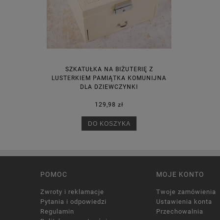
SZKATUŁKA NA BIŻUTERIĘ Z
LUSTERKIEM PAMIĄTKA KOMUNIJNA
DLA DZIEWCZYNKI
129,98 zł
DO KOSZYKA
POMOC
MOJE KONTO
Zwroty i reklamacje
Twoje zamówienia
Pytania i odpowiedzi
Ustawienia konta
Regulamin
Przechowalnia