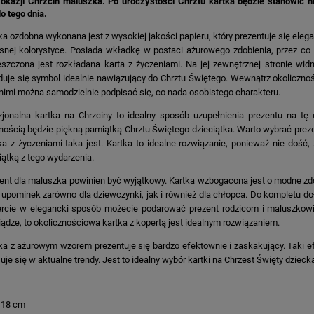
 okazji Chrzcin maluszka. Po uroczystości Chrztu kartka będzie stanowić 
o tego dnia.
ka ozdobna wykonana jest z wysokiej jakości papieru, który prezentuje się ele
snej kolorystyce. Posiada wkładkę w postaci ażurowego zdobienia, przez c
szczona jest rozkładana karta z życzeniami. Na jej zewnętrznej stronie wi
duje się symbol idealnie nawiązujący do Chrztu Świętego. Wewnątrz okoliczno
nimi można samodzielnie podpisać się, co nada osobistego charakteru.
jonalna kartka na Chrzciny to idealny sposób uzupełnienia prezentu na tę 
ością będzie piękną pamiątką Chrztu Świętego dzieciątka. Warto wybrać prezen
ka z życzeniami taka jest. Kartka to idealne rozwiązanie, ponieważ nie dość,
ątką z tego wydarzenia.
ent dla maluszka powinien być wyjątkowy. Kartka wzbogacona jest o modne zdo
 upominek zarówno dla dziewczynki, jak i również dla chłopca. Do kompletu doł
rcie w elegancki sposób możecie podarować prezent rodzicom i maluszkowi
iądze, to okolicznościowa kartka z kopertą jest idealnym rozwiązaniem.
ka z ażurowym wzorem prezentuje się bardzo efektownie i zaskakujący. Taki e
KA PODZIĘKOWANIE ZŁOTA
GIRLANDA BIAŁE PIÓRKA ZE ZŁOTE
uje się w aktualne trendy. Jest to idealny wybór kartki na Chrzest Święty dzieck
ONKA KWADRAT 10SZT
 18 cm
6,98 zł
4,30 zł