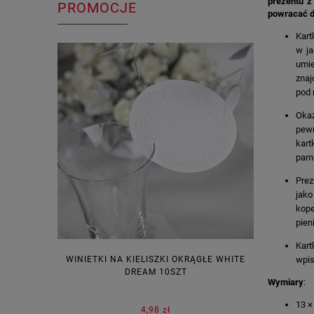
prezentu z
PROMOCJE
powracać d
Kart
w ja
umie
znaj
pod 
Okaz
pewn
kart
pami
Prez
jako
kope
pien
Kart
WINIETKI NA KIELISZKI OKRĄGŁE WHITE
PUDEŁECZ
wpis
DREAM 10SZT
KOR
Wymiary
:
13 ×
4,98 zł