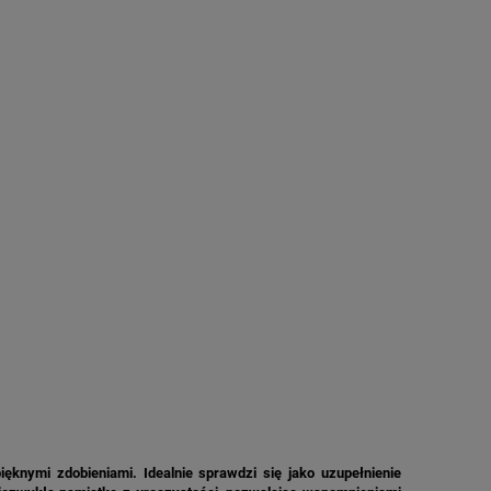
ęknymi zdobieniami. Idealnie sprawdzi się jako uzupełnienie