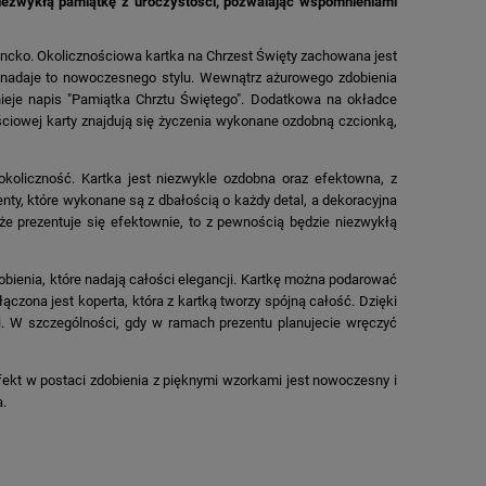
niezwykłą pamiątkę z uroczystości, pozwalając wspomnieniami
gancko. Okolicznościowa kartka na Chrzest Święty zachowana jest
o nadaje to nowoczesnego stylu. Wewnątrz ażurowego zdobienia
dnieje napis "Pamiątka Chrztu Świętego". Dodatkowa na okładce
ściowej karty znajdują się życzenia wykonane ozdobną czcionką,
okoliczność. Kartka jest niezwykle ozdobna oraz efektowna, z
ty, które wykonane są z dbałością o każdy detal, a dekoracyjna
 że prezentuje się efektownie, to z pewnością będzie niezwykłą
bienia, które nadają całości elegancji. Kartkę można podarować
ączona jest koperta, która z kartką tworzy spójną całość. Dzięki
. W szczególności, gdy w ramach prezentu planujecie wręczyć
fekt w postaci zdobienia z pięknymi wzorkami jest nowoczesny i
M
a.