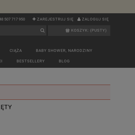
48 507 717 950
ZAREJESTRUJ SIĘ
ZALOGUJ SIĘ
KOSZYK:
(PUSTY)
CIĄŻA
BABY SHOWER, NARODZINY
I
BESTSELLERY
BLOG
IĘTY