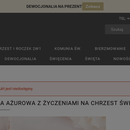
DEWOCJONALIA NA PREZENT
Zobacz
TEL:
+
RZEST I ROCZEK 2W1
KOMUNIA ŚW.
BIERZMOWANIE
DEWOCJONALIA
ŚWIĘCENIA
ŚWIĘTA
NOWOŚC
ukt jest niedostępny.
A AŻUROWA Z ŻYCZENIAMI NA CHRZEST ŚW