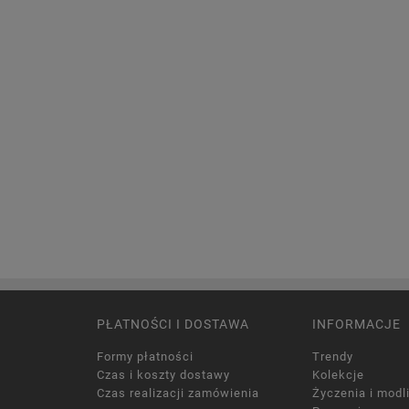
PŁATNOŚCI I DOSTAWA
INFORMACJE
Formy płatności
Trendy
Czas i koszty dostawy
Kolekcje
Czas realizacji zamówienia
Życzenia i modl