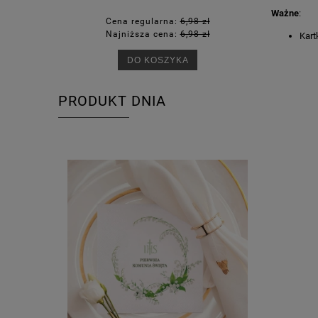
Ważne
:
Cena regularna:
6,98 zł
Ce
Najniższa cena:
6,98 zł
Na
Kart
DO KOSZYKA
PRODUKT DNIA