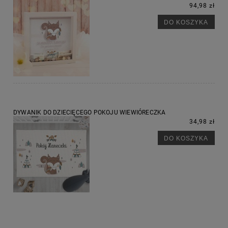
94,98 zł
DO KOSZYKA
DYWANIK DO DZIECIĘCEGO POKOJU WIEWIÓRECZKA
34,98 zł
DO KOSZYKA