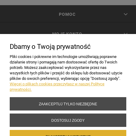
POMOC
MOJE KONTO
Dbamy o Twoją prywatność
PŁATNOŚCI I DOSTAWA
Pliki cookies i pokrewne im technologie umożliwiają poprawne
działanie strony i pomagają nam dostosować ofertę do Twoich
potrzeb. Możesz zaakceptować wykorzystanie przez nas
INFORMACJE
wszystkich tych plików i przejść do sklepu lub dostosować użycie
plików do swoich preferencji, wybierając opcję "Dostosuj zgody".
Więcej o plikach cookies przeczytasz w naszej Polityce
prywatności.
DANE FIRMY
ZAAKCEPTUJ TYLKO NIEZBĘDNE
Copyright 2017-2026 Sakramento.pl
DOSTOSUJ ZGODY