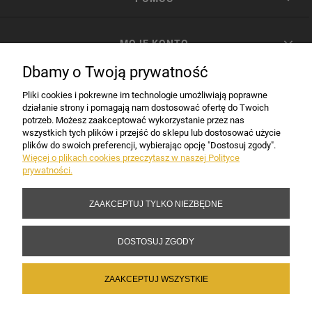
MOJE KONTO
Dbamy o Twoją prywatność
PŁATNOŚCI I DOSTAWA
Pliki cookies i pokrewne im technologie umożliwiają poprawne
działanie strony i pomagają nam dostosować ofertę do Twoich
potrzeb. Możesz zaakceptować wykorzystanie przez nas
INFORMACJE
wszystkich tych plików i przejść do sklepu lub dostosować użycie
plików do swoich preferencji, wybierając opcję "Dostosuj zgody".
Więcej o plikach cookies przeczytasz w naszej Polityce
prywatności.
DANE FIRMY
ZAAKCEPTUJ TYLKO NIEZBĘDNE
Copyright 2017-2026 Sakramento.pl
DOSTOSUJ ZGODY
ZAAKCEPTUJ WSZYSTKIE
POKAŻ PEŁNĄ WERSJĘ STRONY