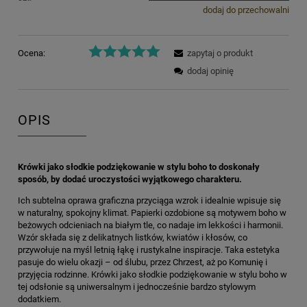
dodaj do przechowalni
Ocena:
zapytaj o produkt
dodaj opinię
OPIS
Krówki jako słodkie podziękowanie w stylu boho to doskonały
sposób, by dodać uroczystości wyjątkowego charakteru.
Ich subtelna oprawa graficzna przyciąga wzrok i idealnie wpisuje się
w naturalny, spokojny klimat. Papierki ozdobione są motywem boho w
beżowych odcieniach na białym tle, co nadaje im lekkości i harmonii.
Wzór składa się z delikatnych listków, kwiatów i kłosów, co
przywołuje na myśl letnią łąkę i rustykalne inspiracje. Taka estetyka
pasuje do wielu okazji – od ślubu, przez Chrzest, aż po Komunię i
przyjęcia rodzinne. Krówki jako słodkie podziękowanie w stylu boho w
tej odsłonie są uniwersalnym i jednocześnie bardzo stylowym
dodatkiem.