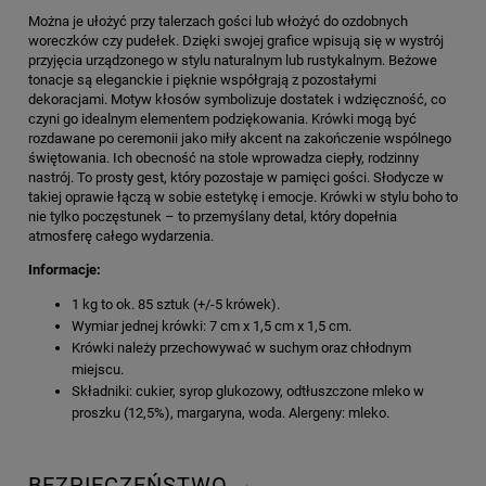
Można je ułożyć przy talerzach gości lub włożyć do ozdobnych
woreczków czy pudełek. Dzięki swojej grafice wpisują się w wystrój
przyjęcia urządzonego w stylu naturalnym lub rustykalnym. Beżowe
tonacje są eleganckie i pięknie współgrają z pozostałymi
dekoracjami. Motyw kłosów symbolizuje dostatek i wdzięczność, co
czyni go idealnym elementem podziękowania. Krówki mogą być
rozdawane po ceremonii jako miły akcent na zakończenie wspólnego
świętowania. Ich obecność na stole wprowadza ciepły, rodzinny
nastrój. To prosty gest, który pozostaje w pamięci gości. Słodycze w
takiej oprawie łączą w sobie estetykę i emocje. Krówki w stylu boho to
nie tylko poczęstunek – to przemyślany detal, który dopełnia
atmosferę całego wydarzenia.
Informacje:
1 kg to ok. 85 sztuk (+/-5 krówek).
Wymiar jednej krówki: 7 cm x 1,5 cm x 1,5 cm.
Krówki należy przechowywać w suchym oraz chłodnym
miejscu.
Składniki: cukier, syrop glukozowy, odtłuszczone mleko w
proszku (12,5%), margaryna, woda. Alergeny: mleko.
BEZPIECZEŃSTWO