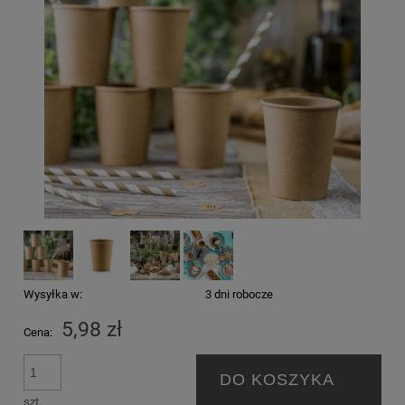
Wysyłka w:
3 dni robocze
5,98 zł
Cena:
DO KOSZYKA
szt.