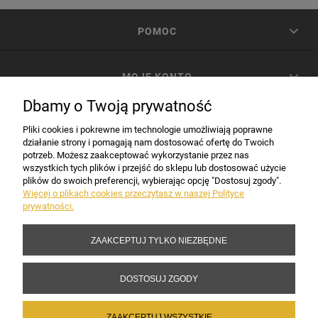
POMOC
MOJE KONTO
Dbamy o Twoją prywatność
PŁATNOŚCI I DOSTAWA
Pliki cookies i pokrewne im technologie umożliwiają poprawne
działanie strony i pomagają nam dostosować ofertę do Twoich
potrzeb. Możesz zaakceptować wykorzystanie przez nas
INFORMACJE
wszystkich tych plików i przejść do sklepu lub dostosować użycie
plików do swoich preferencji, wybierając opcję "Dostosuj zgody".
Więcej o plikach cookies przeczytasz w naszej Polityce
prywatności.
DANE FIRMY
ZAAKCEPTUJ TYLKO NIEZBĘDNE
Copyright 2017-2026 Sakramento.pl
DOSTOSUJ ZGODY
ZAAKCEPTUJ WSZYSTKIE