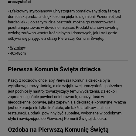
uroczystości
• Efektowny styropianowy Chrystogram pomalowany złotą farbą z
domieszką brokatu, dzięki czemu pięknie się mieni. Przedmiot jest
bardzo lekki, co za tym idzie bez trudu można go zamontować i
przetransportować w dowolne miejsce. Produkt stanowi świetną
ozdobę zarówno wnętrz kościelnych i domowych, jak i sali gdzie
odbywa się przyjęcie z okazji Pierwszej Komunii Świętej.
•
Wymiary
:
- 40x48cm
Pierwsza Komunia Święta dziecka
Każdy z rodziców chce, aby Pierwsza Komunia dziecka była
wyjątkową uroczystością, a dla wyjątkowej uroczystości potrzebny
jest podniosły nastrój towarzyszący temu wydarzeniu. Dziecko i
zaproszeni goście powinni celebrować tę uroczystość w
niecodziennej oprawie, jaką zapewniają dekoracje komunijne. Ważna
jest dekoracja nie tylko kościoła, ale także stolików, sali lub
restauracji. Dodatki powinny być subtelne, wykonane w podobnym
stylu i nawiązujące do Pierwszej Komunii Świętej dziecka.
Ozdoba na Pierwszą Komunię Świętą