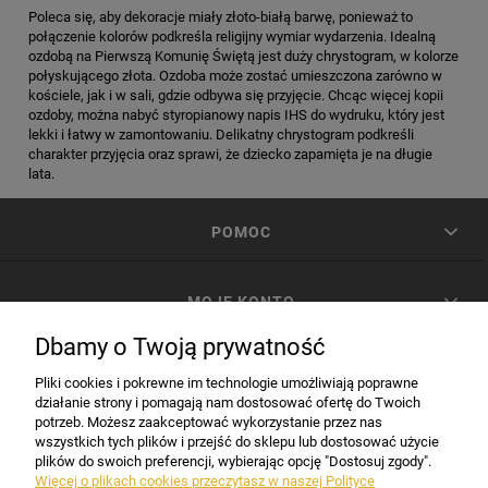
Poleca się, aby dekoracje miały złoto-białą barwę, ponieważ to
połączenie kolorów podkreśla religijny wymiar wydarzenia. Idealną
ozdobą na Pierwszą Komunię Świętą jest duży chrystogram, w kolorze
połyskującego złota. Ozdoba może zostać umieszczona zarówno w
kościele, jak i w sali, gdzie odbywa się przyjęcie. Chcąc więcej kopii
ozdoby, można nabyć styropianowy napis IHS do wydruku, który jest
lekki i łatwy w zamontowaniu. Delikatny chrystogram podkreśli
charakter przyjęcia oraz sprawi, że dziecko zapamięta je na długie
lata.
POMOC
MOJE KONTO
Dbamy o Twoją prywatność
PŁATNOŚCI I DOSTAWA
Pliki cookies i pokrewne im technologie umożliwiają poprawne
działanie strony i pomagają nam dostosować ofertę do Twoich
potrzeb. Możesz zaakceptować wykorzystanie przez nas
INFORMACJE
wszystkich tych plików i przejść do sklepu lub dostosować użycie
plików do swoich preferencji, wybierając opcję "Dostosuj zgody".
Więcej o plikach cookies przeczytasz w naszej Polityce