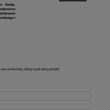
t Święty.
 najnowsze
podziękowań
sobistego i
M
ne od klientów, którzy kupili dany produkt.