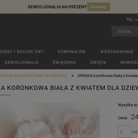
DEWOCJONALIA NA PREZENT
Zobacz
TEL:
+
RZEST I ROCZEK 2W1
KOMUNIA ŚW.
BIERZMOWANIE
DEWOCJONALIA
ŚWIĘCENIA
ŚWIĘTA
NOWOŚC
»
ASKI DLA DZIEWCZYNKI NA CHRZEST
OPASKA koronkowa biała z kwiate
A KORONKOWA BIAŁA Z KWIATEM DLA DZIE
Wysyłka w
24
Cena:
szt