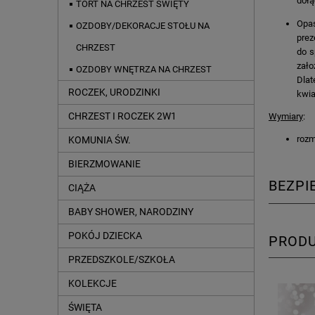
dołą
TORT NA CHRZEST ŚWIĘTY
Opa
OZDOBY/DEKORACJE STOŁU NA
prez
CHRZEST
do s
zało
OZDOBY WNĘTRZA NA CHRZEST
Dlat
ROCZEK, URODZINKI
kwia
CHRZEST I ROCZEK 2W1
Wymiary
:
rozm
KOMUNIA ŚW.
BIERZMOWANIE
BEZP
CIĄŻA
BABY SHOWER, NARODZINY
POKÓJ DZIECKA
PROD
PRZEDSZKOLE/SZKOŁA
KOLEKCJE
ŚWIĘTA