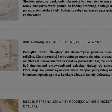
Słodkie, mleczne czekoladki dla gości to niezmiennie nasz 
Nowy klasyczny wzór pasuje do każdej aranżacji, cechuje s
połączeniem złota i bieli. Goście przybyli na Wasze przyjęci
zachwyceni!
BIBLIA PAMIĄTKA CHRZEST ŚWIĘTY DZIEWCZYNKI
Pamiątka Chrztu Świętego dla dziewczynki powinna mieć
religijny. Dla chrzestnej i chrzestnego mamy świetną propozy
na Chrzest personalizowana idealnie podkreśla fakt, że chr
być duchowymi przewodnikami dziecka. Należy do sakra
które stają się pamiątką na całe życie. Proponujemy Biblię n
imieniem, wpisującą się w kolekcję Chrzest Święty Dziewczyn
BILECIK PERSONALIZOWANY PODZIĘKOWANIE CHRZEST
NATURAL