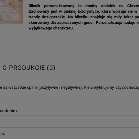
Bilecik personalizowany to modny dodatek na Chrzes
Zachowany jest w pięknej kolorystyce, która wpisuje się w
trendy designerskie. Na bileciku znajduje się miły tekst 
skierowany dla zaproszonych gości. Personalizacja nadaje o
wyjątkowego charakteru.
KA PODZIĘKOWANIE ZŁOTA
GIRLANDA BIAŁE PIÓRKA ZE ZŁOTE
ONKA KWADRAT 10SZT
6,98 zł
4,30 zł
E O PRODUKCIE (0)
na regularna:
9,98 zł
Cena regularna:
7,30 zł
jniższa cena:
3,00 zł
Najniższa cena:
7,30 zł
 są wszystkie opinie (pozytywne i negatywne). Nie weryfikujemy, czy pochodzą o
DO KOSZYKA
DO KOSZYKA
seudonim:
ia: