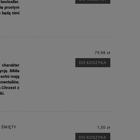
bestseller.
ię prostym
e będą nimi
79,98 zł
DO KOSZYKA
 charakter
cję. Biblia
zestni mają
mentaliów,
a Chrzest z
ki.
 ŚWIĘTY
1,50 zł
DO KOSZYKA