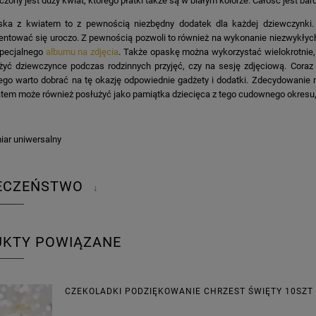
czony jest duży kwiat, którego płatki także są w białym kolorze. Całość jest bar
ska z kwiatem to z pewnością niezbędny dodatek dla każdej dziewczynki
entować się uroczo. Z pewnością pozwoli to również na wykonanie niezwykłych
pecjalnego
albumu na zdjęcia
. Także opaskę można wykorzystać wielokrotnie
żyć dziewczynce podczas rodzinnych przyjęć, czy na sesję zdjęciową. Coraz
ego warto dobrać na tę okazję odpowiednie gadżety i dodatki. Zdecydowani
tem może również posłużyć jako pamiątka dziecięca z tego cudownego okresu, 
iar uniwersalny
IECZEŃSTWO
↓
UKTY POWIĄZANE
CZEKOLADKI PODZIĘKOWANIE CHRZEST ŚWIĘTY 10SZT