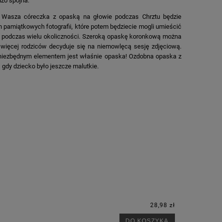
dzo spójna.
. Wasza córeczka z opaską na głowie podczas Chrztu będzie
 pamiątkowych fotografii, które potem będziecie mogli umieścić
, podczas wielu okoliczności. Szeroką opaskę koronkową można
 więcej rodziców decyduje się na niemowlęcą sesję zdjęciową.
e niezbędnym elementem jest właśnie opaska! Ozdobna opaska z
gdy dziecko było jeszcze malutkie.
28,98 zł
DO KOSZYKA