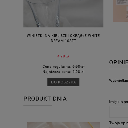
WINIETKI NA KIELISZKI OKRĄGŁE WHITE
PUDEŁECZ
DREAM 10SZT
KOR
4,98 zł
OPINI
Cena regularna:
6,98 zł
Ce
Najniższa cena:
6,98 zł
Na
Wyświetlane
DO KOSZYKA
PRODUKT DNIA
Imię lub p
Twoja opin