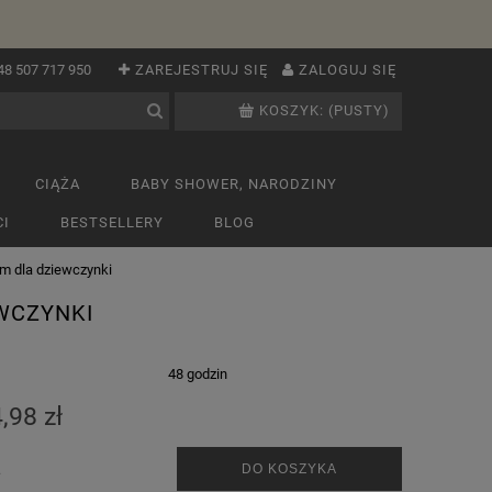
48 507 717 950
ZAREJESTRUJ SIĘ
ZALOGUJ SIĘ
KOSZYK:
(PUSTY)
CIĄŻA
BABY SHOWER, NARODZINY
I
BESTSELLERY
BLOG
m dla dziewczynki
WCZYNKI
:
48 godzin
,98 zł
.
DO KOSZYKA