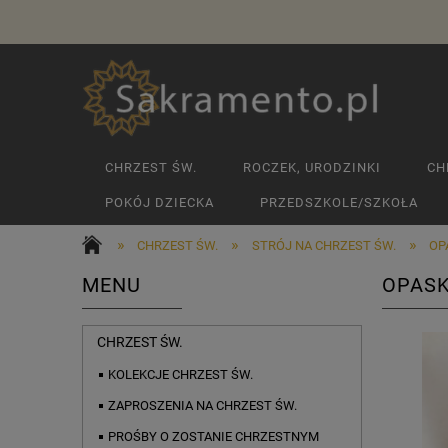
CHRZEST ŚW.
ROCZEK, URODZINKI
CH
POKÓJ DZIECKA
PRZEDSZKOLE/SZKOŁA
»
»
»
CHRZEST ŚW.
STRÓJ NA CHRZEST ŚW.
OP
MENU
OPASK
CHRZEST ŚW.
KOLEKCJE CHRZEST ŚW.
ZAPROSZENIA NA CHRZEST ŚW.
PROŚBY O ZOSTANIE CHRZESTNYM