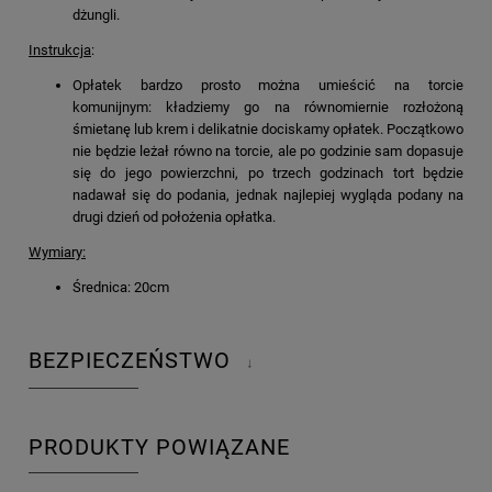
dżungli.
Instrukcja
:
Opłatek bardzo prosto można umieścić na torcie
komunijnym: kładziemy go na równomiernie rozłożoną
śmietanę lub krem i delikatnie dociskamy opłatek. Początkowo
nie będzie leżał równo na torcie, ale po godzinie sam dopasuje
się do jego powierzchni, po trzech godzinach tort będzie
nadawał się do podania, jednak najlepiej wygląda podany na
drugi dzień od położenia opłatka.
Wymiary:
Średnica: 20cm
BEZPIECZEŃSTWO
↓
PRODUKTY POWIĄZANE