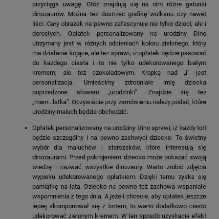
przyciąga uwagę. Otóż znajdują się na nim różne gatunki
dinozaurów. Można też dostrzec grafikę wulkanu czy nawet
liści. Cały obrazek na pewno zafascynuje nie tylko dzieci, ale i
dorosłych. Opłatek personalizowany na urodziny Dino
utrzymany jest w różnych odcieniach koloru zielonego, który
ma działanie kojące, ale tez sprawi, iż opłatek będzie pasować
do każdego ciasta i to nie tylko udekorowanego białym
kremem, ale też czekoladowym. Kropką nad „i” jest
personalizacja. Umieścimy zdrobniałe imię dziecka
poprzedzone słowem „urodzinki”. Znajdzie się też
„mam...latka”. Oczywiście przy zamówieniu należy podać, które
urodziny maluch będzie obchodzić.
Opłatek personalizowany na urodziny Dino sprawi, iż każdy tort
będzie szczególny i na pewno zachwyci dziecko. To świetny
wybór dla maluchów i starszaków, które interesują się
dinozaurami. Przed pokrojeniem dziecko może pokazać swoją
wiedzę i nazwać wszystkie dinozaury. Warto zrobić zdjęcia
wypieku udekorowanego opłatkiem. Dzięki temu zyska się
pamiątkę na lata. Dziecko na pewno też zachowa wspaniałe
wspomnienia z tego dnia. A jeżeli chcecie, aby opłatek jeszcze
lepiej skomponował się z tortem, to warto dodatkowo ciasto
udekorować zielonym kremem. W ten sposób uzyskacie efekt