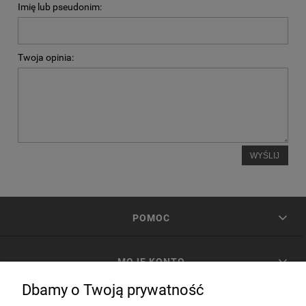
Imię lub pseudonim:
Twoja opinia:
WYŚLIJ
POMOC
MOJE KONTO
Dbamy o Twoją prywatność
PŁATNOŚCI I DOSTAWA