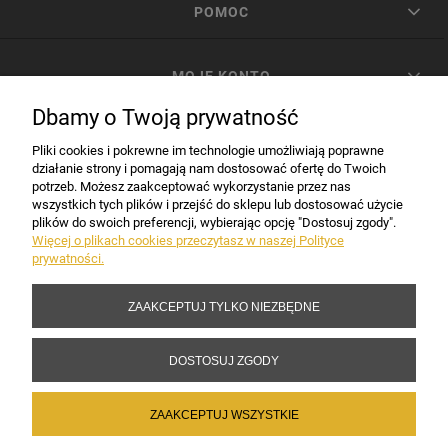
POMOC
MOJE KONTO
Dbamy o Twoją prywatność
PŁATNOŚCI I DOSTAWA
Pliki cookies i pokrewne im technologie umożliwiają poprawne
działanie strony i pomagają nam dostosować ofertę do Twoich
potrzeb. Możesz zaakceptować wykorzystanie przez nas
INFORMACJE
wszystkich tych plików i przejść do sklepu lub dostosować użycie
plików do swoich preferencji, wybierając opcję "Dostosuj zgody".
Więcej o plikach cookies przeczytasz w naszej Polityce
prywatności.
DANE FIRMY
ZAAKCEPTUJ TYLKO NIEZBĘDNE
Copyright 2017-2026 Sakramento.pl
DOSTOSUJ ZGODY
ZAAKCEPTUJ WSZYSTKIE
POKAŻ PEŁNĄ WERSJĘ STRONY