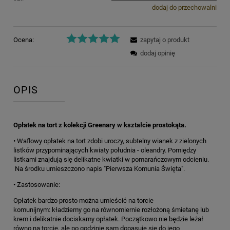
dodaj do przechowalni
Ocena:
zapytaj o produkt
dodaj opinię
OPIS
Opłatek na tort z kolekcji Greenary w kształcie prostokąta.
• Waflowy opłatek na tort zdobi uroczy, subtelny wianek z zielonych
listków przypominających kwiaty południa - oleandry. Pomiędzy
listkami znajdują się delikatne kwiatki w pomarańczowym odcieniu.
Na środku umieszczono napis "Pierwsza Komunia Święta".
• Zastosowanie:
Opłatek bardzo prosto można umieścić na torcie
komunijnym: kładziemy go na równomiernie rozłożoną śmietanę lub
krem i delikatnie dociskamy opłatek. Początkowo nie będzie leżał
równo na torcie, ale po godzinie sam dopasuje się do jego