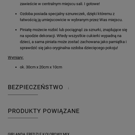
zawieście w centralnym miejscu sali. I gotowe!
Ozdoba posiada specjalny sznureczek, dzięki któremu z
łatwością ją umiejscowicie w wybranym przez Was miejscu.
Piniatę możecie rozbić lub pociągnąć za sznurki, znajdujące się
na spodzie dekoracji. Wtedy wszystkie cukierki wypadną na
dzieci, a sama piniata może zostać zachowana jako pamiątka i
sprawdzić się jako oryginalna ozdoba dziecięcego pokoju!
Wymiary:
ok. 30cm x 20cm x 10cm
BEZPIECZEŃSTWO
↓
PRODUKTY POWIĄZANE
GIRLANDA FRĘDZLE KOLOROWY MIX