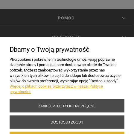
POMOC
MOJE KONTO
Dbamy o Twoją prywatność
PŁATNOŚCI I DOSTAWA
Pliki cookies i pokrewne im technologie umożliwiają poprawne
działanie strony i pomagają nam dostosować ofertę do Twoich
potrzeb. Możesz zaakceptować wykorzystanie przez nas
INFORMACJE
wszystkich tych plików i przejść do sklepu lub dostosować użycie
plików do swoich preferencji, wybierając opcję "Dostosuj zgody".
Więcej o plikach cookies przeczytasz w naszej Polityce
prywatności.
DANE FIRMY
ZAAKCEPTUJ TYLKO NIEZBĘDNE
Copyright 2017-2026 Sakramento.pl
DOSTOSUJ ZGODY