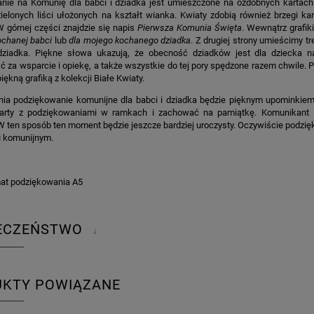
nie na Komunię dla babci i dziadka jest umieszczone na ozdobnych kartach w
ielonych liści ułożonych na kształt wianka. Kwiaty zdobią również brzegi kar
 górnej części znajdzie się napis
Pierwsza Komunia Święta
. Wewnątrz grafi
ochanej babci
lub
dla mojego kochanego dziadka
. Z drugiej strony umieścimy 
dziadka. Piękne słowa ukazują, że obecność dziadków jest dla dziecka n
 za wsparcie i opiekę, a także wszystkie do tej pory spędzone razem chwile. P
iękną grafiką z kolekcji Białe Kwiaty.
nia podziękowanie komunijne dla babci i dziadka będzie pięknym upominkiem
arty z podziękowaniami w ramkach i zachować na pamiątkę. Komunikant 
 ten sposób ten moment będzie jeszcze bardziej uroczysty. Oczywiście podzi
iu komunijnym.
at podziękowania A5
IECZEŃSTWO
↓
UKTY POWIĄZANE