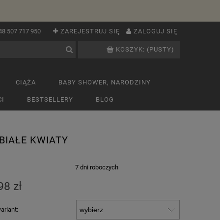
48 507 717 950
ZAREJESTRUJ SIĘ
ZALOGUJ SIĘ
KOSZYK:
(PUSTY)
CIĄŻA
BABY SHOWER, NARODZINY
I
BESTSELLERY
BLOG
BIAŁE KWIATY
:
7 dni roboczych
98 zł
ariant: