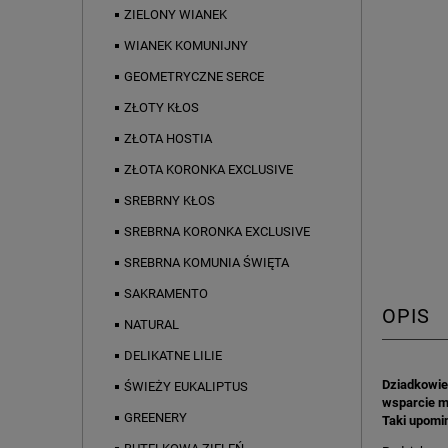
ZIELONY WIANEK
WIANEK KOMUNIJNY
GEOMETRYCZNE SERCE
ZŁOTY KŁOS
ZŁOTA HOSTIA
ZŁOTA KORONKA EXCLUSIVE
SREBRNY KŁOS
SREBRNA KORONKA EXCLUSIVE
SREBRNA KOMUNIA ŚWIĘTA
SAKRAMENTO
OPIS
NATURAL
DELIKATNE LILIE
Dziadkowie
ŚWIEŻY EUKALIPTUS
wsparcie mi
GREENERY
Taki upomi