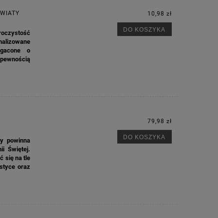
KWIATY
10,98 zł
DO KOSZYKA
roczystość
nalizowane
ogacone o
 pewnością
79,98 zł
DO KOSZYKA
ry powinna
i Świętej.
 się na tle
styce oraz