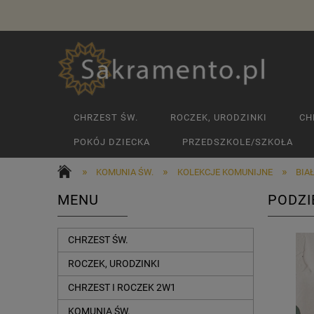
CHRZEST ŚW.
ROCZEK, URODZINKI
CH
POKÓJ DZIECKA
PRZEDSZKOLE/SZKOŁA
»
»
»
KOMUNIA ŚW.
KOLEKCJE KOMUNIJNE
BIA
MENU
PODZI
CHRZEST ŚW.
ROCZEK, URODZINKI
CHRZEST I ROCZEK 2W1
KOMUNIA ŚW.