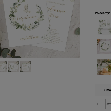
Polecamy:
Suma 
szt