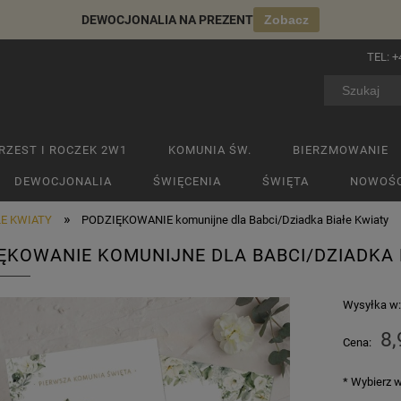
DEWOCJONALIA NA PREZENT
Zobacz
TEL:
+
RZEST I ROCZEK 2W1
KOMUNIA ŚW.
BIERZMOWANIE
DEWOCJONALIA
ŚWIĘCENIA
ŚWIĘTA
NOWOŚC
»
ŁE KWIATY
PODZIĘKOWANIE komunijne dla Babci/Dziadka Białe Kwiaty
ĘKOWANIE KOMUNIJNE DLA BABCI/DZIADKA 
Wysyłka w
8,
Cena:
*
Wybierz w