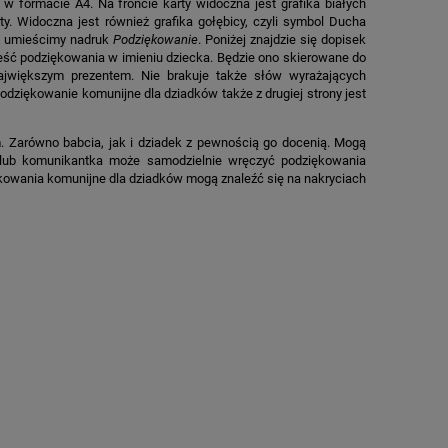
 formacie A4. Na froncie karty widoczna jest grafika białych
ty. Widoczna jest również grafika gołębicy, czyli symbol Ducha
ki umieścimy nadruk
Podziękowanie
. Poniżej znajdzie się dopisek
treść podziękowania w imieniu dziecka. Będzie ono skierowane do
ajwiększym prezentem. Nie brakuje także słów wyrażających
odziękowanie komunijne dla dziadków także z drugiej strony jest
. Zarówno babcia, jak i dziadek z pewnością go docenią. Mogą
lub komunikantka może samodzielnie wręczyć podziękowania
ękowania komunijne dla dziadków mogą znaleźć się na nakryciach