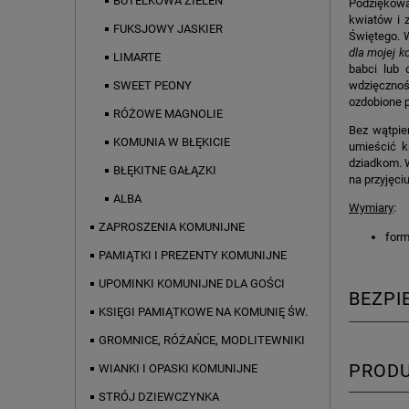
BUTELKOWA ZIELEŃ
Podziękowa
kwiatów i z
FUKSJOWY JASKIER
Świętego. W
dla mojej
k
LIMARTE
babci lub 
wdzięczność
SWEET PEONY
ozdobione p
RÓŻOWE MAGNOLIE
Bez wątpie
KOMUNIA W BŁĘKICIE
umieścić k
dziadkom. W
BŁĘKITNE GAŁĄZKI
na przyjęc
ALBA
Wymiary
:
ZAPROSZENIA KOMUNIJNE
form
PAMIĄTKI I PREZENTY KOMUNIJNE
UPOMINKI KOMUNIJNE DLA GOŚCI
BEZP
KSIĘGI PAMIĄTKOWE NA KOMUNIĘ ŚW.
GROMNICE, RÓŻAŃCE, MODLITEWNIKI
PROD
WIANKI I OPASKI KOMUNIJNE
STRÓJ DZIEWCZYNKA