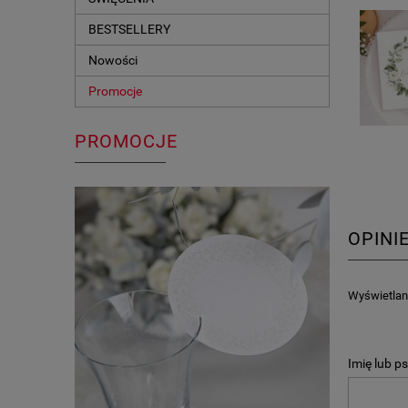
BESTSELLERY
Nowości
Promocje
PROMOCJE
OPINI
Wyświetlane
Imię lub p