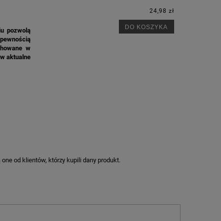
24,98 zł
DO KOSZYKA
iu pozwolą
 pewnością
achowane w
 w aktualne
ne od klientów, którzy kupili dany produkt.