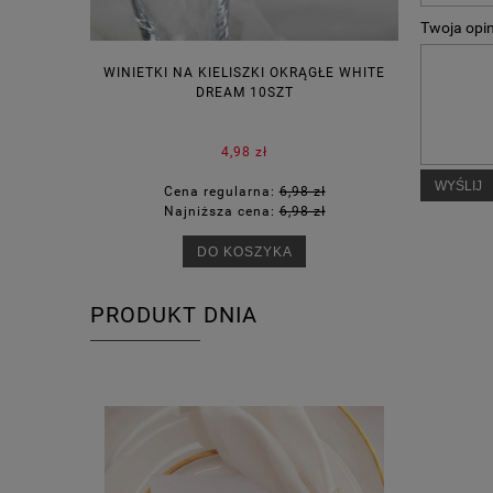
Twoja opin
WINIETKI NA KIELISZKI OKRĄGŁE WHITE
PUDEŁECZ
DREAM 10SZT
KOR
4,98 zł
WYŚLIJ
Cena regularna:
6,98 zł
Ce
Najniższa cena:
6,98 zł
Na
DO KOSZYKA
PRODUKT DNIA