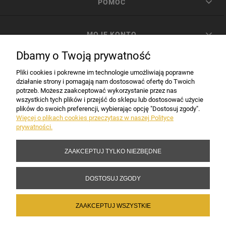
POMOC
MOJE KONTO
Dbamy o Twoją prywatność
PŁATNOŚCI I DOSTAWA
Pliki cookies i pokrewne im technologie umożliwiają poprawne
działanie strony i pomagają nam dostosować ofertę do Twoich
potrzeb. Możesz zaakceptować wykorzystanie przez nas
INFORMACJE
wszystkich tych plików i przejść do sklepu lub dostosować użycie
plików do swoich preferencji, wybierając opcję "Dostosuj zgody".
Więcej o plikach cookies przeczytasz w naszej Polityce
prywatności.
DANE FIRMY
ZAAKCEPTUJ TYLKO NIEZBĘDNE
Copyright 2017-2026 Sakramento.pl
DOSTOSUJ ZGODY
ZAAKCEPTUJ WSZYSTKIE
POKAŻ PEŁNĄ WERSJĘ STRONY